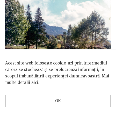
Acest site web folosește cookie-uri prin intermediul
cărora se stochează și se prelucrează informații, în
Fotografie realizată de Szoleczki László și preluată din
scopul îmbunătățirii experienței dumneavoastră. Mai
arhiva Azopan.
multe detalii
aici
.
„Politicienii par să nu înțeleagă cu
OK
adevărat ce înseamnă schimbările
climatice și care este impactul