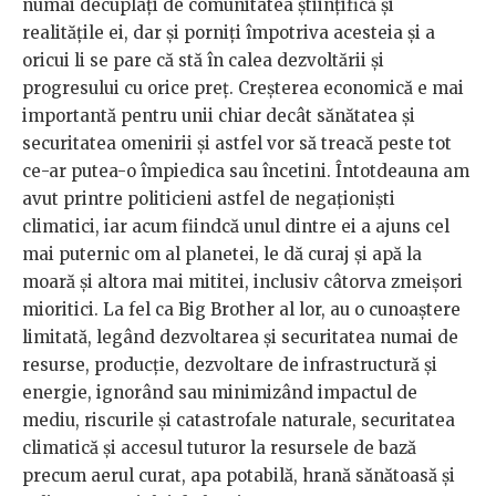
numai decuplați de comunitatea științifică și
realitățile ei, dar și porniți împotriva acesteia și a
oricui li se pare că stă în calea dezvoltării și
progresului cu orice preț. Creșterea economică e mai
importantă pentru unii chiar decât sănătatea și
securitatea omenirii și astfel vor să treacă peste tot
ce-ar putea-o împiedica sau încetini. Întotdeauna am
avut printre politicieni astfel de negaționiști
climatici, iar acum fiindcă unul dintre ei a ajuns cel
mai puternic om al planetei, le dă curaj și apă la
moară și altora mai mititei, inclusiv câtorva zmeișori
mioritici. La fel ca Big Brother al lor, au o cunoaștere
limitată, legând dezvoltarea și securitatea numai de
resurse, producție, dezvoltare de infrastructură și
energie, ignorând sau minimizând impactul de
mediu, riscurile și catastrofale naturale, securitatea
climatică și accesul tuturor la resursele de bază
precum aerul curat, apa potabilă, hrană sănătoasă și