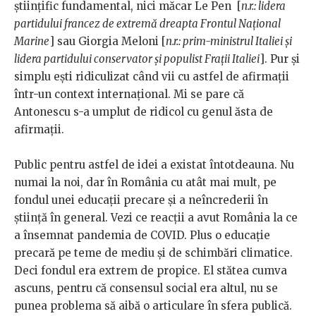
științific fundamental, nici măcar Le Pen [
n.r.: lidera
partidului francez de extremă dreapta Frontul Național
Marine
] sau Giorgia Meloni [
n.r.: prim-ministrul Italiei și
lidera partidului conservator și populist Frații Italiei
]. Pur și
simplu ești ridiculizat când vii cu astfel de afirmații
într-un context internațional. Mi se pare că
Antonescu s-a umplut de ridicol cu genul ăsta de
afirmații.
Public pentru astfel de idei a existat întotdeauna. Nu
numai la noi, dar în România cu atât mai mult, pe
fondul unei educații precare și a neîncrederii în
știință în general. Vezi ce reacții a avut România la ce
a însemnat pandemia de COVID. Plus o educație
precară pe teme de mediu și de schimbări climatice.
Deci fondul era extrem de propice. El stătea cumva
ascuns, pentru că consensul social era altul, nu se
punea problema să aibă o articulare în sfera publică.