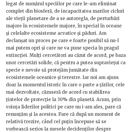
legat de numărul speciilor pe care le-am eliminat
complet din biosferă, de incapacitatea marilor cicluri
ale vieții planetare de a se autoregla, de perturbări
majore în ecosistemele majore, în special în oceane
și celelalte ecosisteme acvatice și păduri. Am
declanșat un proces pe care e foarte posibil să nu-l
mai putem opri și care ne va pune specia în pragul
extincției. Mulți cercetători au căzut de acord, pe baza
unor cercetări solide, că pentru a putea supraviețui ca
specie e nevoie să protejăm jumătate din
ecosistemele oceanice și terestre. Iar noi am ajuns
doar la momentul istoric în care o parte a țărilor, cele
mai dezvoltate, căzuseră de acord cu stabilirea
țintelor de protecție la 30% din planetă. Acum, prin
voința liderilor politici pe care nu i-am ales, pare că
renunțăm și la acestea. Pare că după un moment de
relativă trezire, când cel puțin începuse să se
vorbească serios la mesele decidenților despre