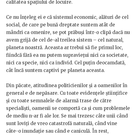
calitatea spațiului de locuire.
Ce nu înțeleg ei e că sistemul economic, alături de cel
social, de care pe bună dreptate suntem atât de
mândri ca omenire, se pot prăbuși într-o clipă dacă nu
avem grijă de cel de-al treilea sistem – cel natural,
planeta noastră. Aceasta ar trebui să fie primul loc,
fiindcă fără ea nu putem supraviețui nici ca societate,
nici ca specie, nici ca individ. Cel puțin deocamdată,
cât încă suntem captivi pe planeta aceasta.
Din păcate, atitudinea politicienilor și a oamenilor în
general e de nepăsare. Cu toate evidențele științifice
și cu toate semnalele de alarmă trase de către
specialiști, oamenii se comportă ca și cum problemele
de mediu n-ar fi ale lor. Se mai trezesc câte unii când
sunt loviți de vreo catastrofă naturală, când vine
câte-o inundație sau când e caniculă. În rest,