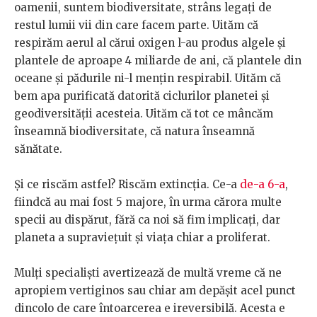
oamenii, suntem biodiversitate, strâns legați de
restul lumii vii din care facem parte. Uităm că
respirăm aerul al cărui oxigen l-au produs algele și
plantele de aproape 4 miliarde de ani, că plantele din
oceane și pădurile ni-l mențin respirabil. Uităm că
bem apa purificată datorită ciclurilor planetei și
geodiversității acesteia. Uităm că tot ce mâncăm
înseamnă biodiversitate, că natura înseamnă
sănătate.
Și ce riscăm astfel? Riscăm extincția. Ce-a
de-a 6-a
,
fiindcă au mai fost 5 majore, în urma cărora multe
specii au dispărut, fără ca noi să fim implicați, dar
planeta a supraviețuit și viața chiar a proliferat.
Mulți specialiști avertizează de multă vreme că ne
apropiem vertiginos sau chiar am depășit acel punct
dincolo de care întoarcerea e ireversibilă. Acesta e