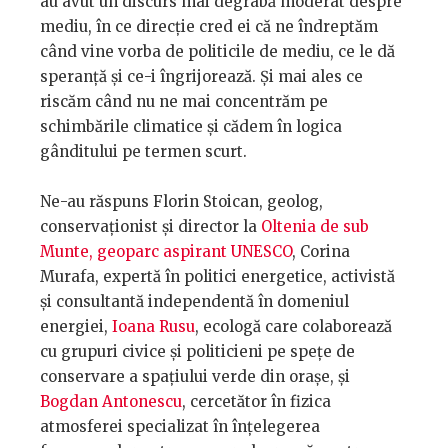
au avut un discurs mai degrabă moderat despre
mediu, în ce direcție cred ei că ne îndreptăm
când vine vorba de politicile de mediu, ce le dă
speranță și ce-i îngrijorează. Și mai ales ce
riscăm când nu ne mai concentrăm pe
schimbările climatice și cădem în logica
gânditului pe termen scurt.
Ne-au răspuns Florin Stoican, geolog,
conservaționist și director la
Oltenia de sub
Munte, geoparc aspirant UNESCO
, Corina
Murafa, expertă în politici energetice, activistă
și consultantă independentă în domeniul
energiei,
Ioana Rusu
, ecologă care colaborează
cu grupuri civice și politicieni pe spețe de
conservare a spațiului verde din orașe, și
Bogdan Antonescu
, cercetător în fizica
atmosferei specializat în înțelegerea