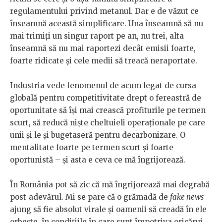
regulamentului privind metanul. Dar e de văzut ce
înseamnă această simplificare. Una înseamnă să nu
mai trimiți un singur raport pe an, nu trei, alta
înseamnă să nu mai raportezi decât emisii foarte,
foarte ridicate și cele medii să treacă neraportate.
Industria vede fenomenul de acum legat de cursa
globală pentru competitivitate drept o fereastră de
oportunitate să își mai crească profiturile pe termen
scurt, să reducă niște cheltuieli operaționale pe care
unii și le și bugetaseră pentru decarbonizare. O
mentalitate foarte pe termen scurt și foarte
oportunistă – și asta e ceva ce mă îngrijorează.
În România pot să zic că mă îngrijorează mai degrabă
post-adevărul. Mi se pare că o grămadă de
fake news
ajung să fie absolut virale și oamenii să creadă în ele
orbește, în condițiile în care sunt împotriva oricărui