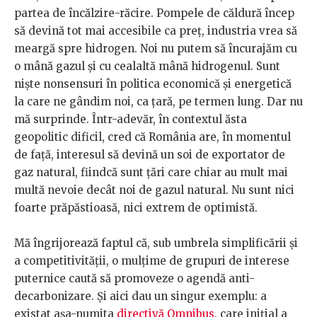
partea de încălzire-răcire. Pompele de căldură încep
să devină tot mai accesibile ca preț, industria vrea să
meargă spre hidrogen. Noi nu putem să încurajăm cu
o mână gazul și cu cealaltă mână hidrogenul. Sunt
niște nonsensuri în politica economică și energetică
la care ne gândim noi, ca țară, pe termen lung. Dar nu
mă surprinde. Într-adevăr, în contextul ăsta
geopolitic dificil, cred că România are, în momentul
de față, interesul să devină un soi de exportator de
gaz natural, fiindcă sunt țări care chiar au mult mai
multă nevoie decât noi de gazul natural. Nu sunt nici
foarte prăpăstioasă, nici extrem de optimistă.
Mă îngrijorează faptul că, sub umbrela simplificării și
a competitivității, o mulțime de grupuri de interese
puternice caută să promoveze o agendă anti-
decarbonizare. Și aici dau un singur exemplu: a
existat așa-numita
directivă Omnibus
, care inițial a