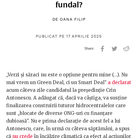
fundal?
DE
OANA FILIP
PUBLICAT PE 17 APRILIE 2025
„Verzi şi săraci nu este o opţiune pentru mine (...). Nu
mai vrem un Green Deal, ci un Smart Deal”
a declarat
acum câteva zile candidatul la președinție Crin
Antonescu. A adăugat că, dacă va câștiga, va susţine
finalizarea construirii tuturor hidrocentralelor care
sunt „blocate de diverse ONG-uri cu finanţare
dubioasă”. Nu e prima declarație de acest fel a lui
Antonescu, care, în urmă cu câteva săptămâni, a spus
că
nu crede
în încălzire climatică ca efect al acțiunilor