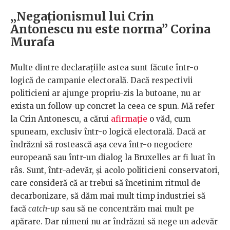
„Negaționismul lui Crin
Antonescu nu este norma” Corina
Murafa
Multe dintre declarațiile astea sunt făcute într-o
logică de campanie electorală. Dacă respectivii
politicieni ar ajunge propriu-zis la butoane, nu ar
exista un follow-up concret la ceea ce spun. Mă refer
la Crin Antonescu, a cărui
afirmație
o văd, cum
spuneam, exclusiv într-o logică electorală. Dacă ar
îndrăzni să rostească așa ceva într-o negociere
europeană sau într-un dialog la Bruxelles ar fi luat în
râs. Sunt, într-adevăr, și acolo politicieni conservatori,
care consideră că ar trebui să încetinim ritmul de
decarbonizare, să dăm mai mult timp industriei să
facă
catch-up
sau să ne concentrăm mai mult pe
apărare. Dar nimeni nu ar îndrăzni să nege un adevăr