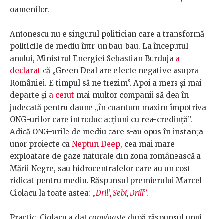
oamenilor.
Antonescu nu e singurul politician care a transformă
politicile de mediu într-un bau-bau. La începutul
anului, Ministrul Energiei Sebastian Burduja
a
declarat
că „Green Deal are efecte negative asupra
României. E timpul să ne trezim”. Apoi a mers și mai
departe și
a cerut
mai multor companii să dea în
judecată pentru daune „în cuantum maxim împotriva
ONG-urilor care introduc acțiuni cu rea-credință”.
Adică ONG-urile de mediu care s-au opus în instanța
unor proiecte ca
Neptun Deep
, cea mai mare
exploatare de gaze naturale din zona românească a
Mării Negre, sau hidrocentralelor care au un cost
ridicat pentru mediu. Răspunsul premierului Marcel
Ciolacu la toate astea:
„
Drill, Sebi, Drill
”
.
Practic, Ciolacu a dat
copy/paste
după răspunsul unui