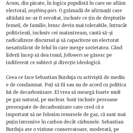
Acum, din păcate, în logica populistă în care ne aflăm
electoral,
anything goes
. O grămadă de afirmații care
altădată ne-ar fi revoltat, inclusiv ce țin de drepturile
femeii, de familie, brusc devin mai tolerabile, întrucât
politicienii, inclusiv cei mainstream, caută să-și
radicalizeze discursul și să capaciteze un electorat
nesatisfăcut de felul în care merge societatea. Când
liderii încep să dea tonul,
followers
se găsesc pe
indiferent ce subiect și direcție ideologică.
Ceea ce face Sebastian Burduja cu activiștii de mediu
e de condamnat. Poți să fii sau nu de acord cu politica
lui de decarbonizare. El vrea să meargă foarte mult
pe gaz natural, pe nuclear. Sunt inclusiv persoane
preocupate de decarbonizare care cred că e
important să ne folosim resursele de gaz, că sunt mai
puțin intensive în carbon decât cărbunele. Sebastian
Burduja are o viziune conservatoare, moderată, pe