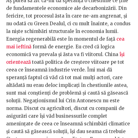
Aș putea să zic că-mi dă speranță o chestiune ce ține
de fundamentele economice ale decarbonizării. Din
fericire, tot procesul ăsta în care ne-am angrenat, și
nu odată cu Green Dealul, ci cu mult înainte, a condus
la niște schimbări structurale în economia lumii.
Energia regenerabilă este în momentul de față
cea
mai ieftină
formă de energie. Eu cred că logica
economică va prevala și ăsta va fi viitorul. China
își
orientează
toată politica de creștere viitoare pe tot
ceea ce înseamnă industrie verde. Îmi mai dă
speranță faptul că văd că tot mai mulți actori, care
altădată nu erau deloc implicați în chestiunile astea,
sunt mai conștienți de problemă și caută să găsească
soluții. Negaționismul lui Crin Antonescu nu este
norma. Discut cu agricultori, discut cu companii de
asigurări care își văd businessurile complet
amenințate de ceea ce înseamnă schimbări climatice
și caută să găsească soluții, își dau seama că trebuie