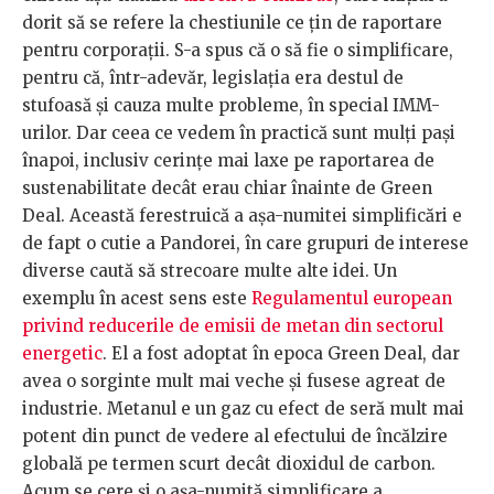
dorit să se refere la chestiunile ce țin de raportare
pentru corporații. S-a spus că o să fie o simplificare,
pentru că, într-adevăr, legislația era destul de
stufoasă și cauza multe probleme, în special IMM-
urilor. Dar ceea ce vedem în practică sunt mulți pași
înapoi, inclusiv cerințe mai laxe pe raportarea de
sustenabilitate decât erau chiar înainte de Green
Deal. Această ferestruică a așa-numitei simplificări e
de fapt o cutie a Pandorei, în care grupuri de interese
diverse caută să strecoare multe alte idei. Un
exemplu în acest sens este
Regulamentul european
privind reducerile de emisii de metan din sectorul
energetic
. El a fost adoptat în epoca Green Deal, dar
avea o sorginte mult mai veche și fusese agreat de
industrie. Metanul e un gaz cu efect de seră mult mai
potent din punct de vedere al efectului de încălzire
globală pe termen scurt decât dioxidul de carbon.
Acum se cere și o așa-numită simplificare a