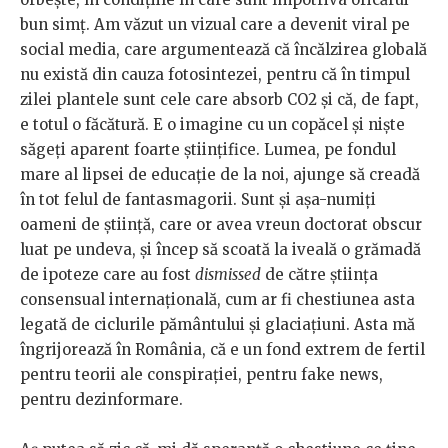
bun simț. Am văzut un vizual care a devenit viral pe
social media, care argumentează că încălzirea globală
nu există din cauza fotosintezei, pentru că în timpul
zilei plantele sunt cele care absorb CO2 și că, de fapt,
e totul o făcătură. E o imagine cu un copăcel și niște
săgeți aparent foarte științifice. Lumea, pe fondul
mare al lipsei de educație de la noi, ajunge să creadă
în tot felul de fantasmagorii. Sunt și așa-numiți
oameni de știință, care or avea vreun doctorat obscur
luat pe undeva, și încep să scoată la iveală o grămadă
de ipoteze care au fost
dismissed
de către știința
consensual internațională, cum ar fi chestiunea asta
legată de ciclurile pământului și glaciațiuni. Asta mă
îngrijorează în România, că e un fond extrem de fertil
pentru teorii ale conspirației, pentru fake news,
pentru dezinformare.