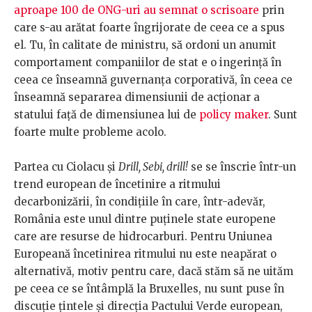
aproape 100 de ONG-uri au semnat o scrisoare
prin
care s-au arătat foarte îngrijorate de ceea ce a spus
el. Tu, în calitate de ministru, să ordoni un anumit
comportament companiilor de stat e o ingerință în
ceea ce înseamnă guvernanța corporativă, în ceea ce
înseamnă separarea dimensiunii de acționar a
statului față de dimensiunea lui de
policy maker
. Sunt
foarte multe probleme acolo.
Partea cu Ciolacu și
Drill, Sebi, drill!
se se înscrie într-un
trend european de încetinire a ritmului
decarbonizării, în condițiile în care, într-adevăr,
România este unul dintre puținele state europene
care are resurse de hidrocarburi. Pentru Uniunea
Europeană încetinirea ritmului nu este neapărat o
alternativă, motiv pentru care, dacă stăm să ne uităm
pe ceea ce se întâmplă la Bruxelles, nu sunt puse în
discuție țintele și direcția Pactului Verde european,