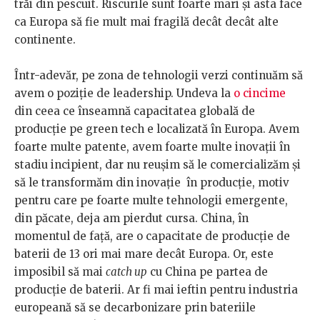
trăi din pescuit. Riscurile sunt foarte mari și asta face
ca Europa să fie mult mai fragilă decât decât alte
continente.
Într-adevăr, pe zona de tehnologii verzi continuăm să
avem o poziție de leadership. Undeva la
o cincime
din ceea ce înseamnă capacitatea globală de
producție pe green tech e localizată în Europa. Avem
foarte multe patente, avem foarte multe inovații în
stadiu incipient, dar nu reușim să le comercializăm și
să le transformăm din inovație în producție, motiv
pentru care pe foarte multe tehnologii emergente,
din păcate, deja am pierdut cursa. China, în
momentul de față, are o capacitate de producție de
baterii de 13 ori mai mare decât Europa. Or, este
imposibil să mai
catch up
cu China pe partea de
producție de baterii. Ar fi mai ieftin pentru industria
europeană să se decarbonizare prin bateriile