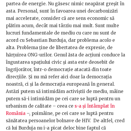
partea de energie. Nu găsesc nimic neapărat greșit în
asta. Personal, sunt în favoarea unei decarbonizări
mai accelerate, consider că are sens economic să
plătim acum, decât mai târziu mai mult. Sunt multe
lucruri fundamentale de mediu cu care nu sunt de
acord cu Sebastian Burduja, dar problema acolo e
alta. Problema ține de libertatea de expresie, de
hărțuirea ONG-urilor. Genul ăsta de acțiuni conduce la
îngustarea spațiului civic și asta este deosebit de
îngrijorător, într-o democrație atacată din toate
direcțiile. Și nu mă refer aici doar la democrația
noastră, ci și la democrația europeană în general.
Astăzi putem să intimidăm activiștii de mediu, mâine
putem să-i intimidăm pe cei care se luptă pentru un
urbanism de calitate – ceea ce
s-a și întâmplat în
România
–, poimâine, pe cei care se luptă pentru
sănătatea persoanelor bolnave de HIV. De altfel, cred
că lui Burduja nu i-a picat deloc bine faptul că