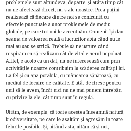
problemele sunt altundeva, departe, și atâta timp cât
nu ne afectează direct, nu-s ale noastre. Prea puțini
realizează că fiecare dintre noi se confruntă cu
efectele punctuale a unor problemele de mediu
globale, pe care tot noi le accentuăm. Oamenii își dau
seama de valoarea reală a lucrurilor abia când nu le
mai au sau se strică. Trebuie să ne usture când
respirăm ca să realizam cât de vital e aerul nepoluat.
Altfel, e acolo ca un dat, nu ne interesează cum prin
activitățile noastre contribuim la scăderea calității lui.
La fel și cu apa potabilă, cu mâncarea sănătoasă, cu
mediul de locuire de calitate. E atât de firesc pentru
unii să le avem, încât nici nu ne mai punem întrebări
cu privire la ele, cât timp sunt în regulă.
Uităm, de exemplu, că toate acestea înseamnă natură,
biodiversitate, pe care le asaltăm și agresăm în toate
felurile posibile. Și, uitând asta, uităm că și noi,