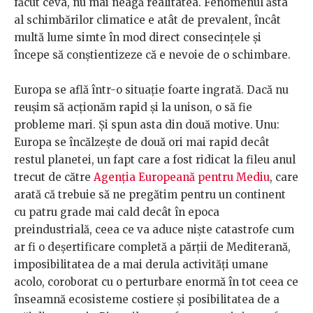
făcut ceva, nu mai neagă realitatea. Fenomenul ăsta
al schimbărilor climatice e atât de prevalent, încât
multă lume simte în mod direct consecințele și
începe să conștientizeze că e nevoie de o schimbare.
Europa se află într-o situație foarte ingrată. Dacă nu
reușim să acționăm rapid și la unison, o să fie
probleme mari. Și spun asta din două motive. Unu:
Europa se încălzește de două ori mai rapid decât
restul planetei, un fapt care a fost ridicat la fileu anul
trecut de către
Agenția Europeană pentru Mediu
, care
arată că trebuie să ne pregătim pentru un continent
cu patru grade mai cald decât în epoca
preindustrială, ceea ce va aduce niște catastrofe cum
ar fi o deșertificare completă a părții de Mediterană,
imposibilitatea de a mai derula activități umane
acolo, coroborat cu o perturbare enormă în tot ceea ce
înseamnă ecosisteme costiere și posibilitatea de a