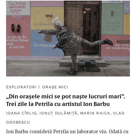
EXPLORATORI
/
ORAȘE MICI
„Din orașele mici se pot naște lucruri mari”.
Trei zile la Petrila cu artistul Ion Barbu
IOANA CÎRLIG
,
IONUȚ DULĂMIȚĂ
,
MARIN RAICA
,
VLAD
ODOBESCU
Ion Barbu consideră Petrila un laborator viu. Odată cu