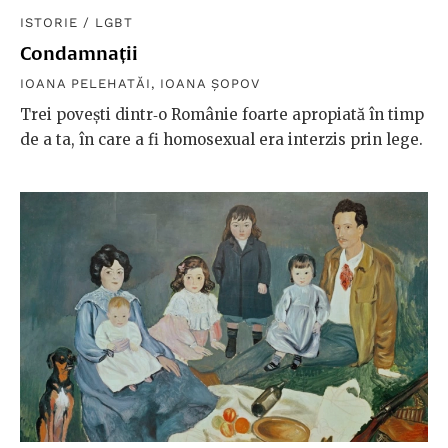
ISTORIE
/
LGBT
Condamnații
IOANA PELEHATĂI
,
IOANA ȘOPOV
Trei poveşti dintr‑o Românie foarte apropiată în timp
de a ta, în care a fi homosexual era interzis prin lege.