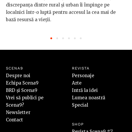
discrepanța dintre rural și urban îi împinge pe
localnici într-o luptă pentru accesul la cea mai de
bază resursă a vieții.
SCENA9
REVISTA
Despre noi
Personaje
Echipa Scena9
Arte
BRD și Scena9
Intră la idei
Vrei să publici pe
Lumea noastră
Scena9?
Special
Newsletter
Contact
SHOP
Revista Scena9 #7