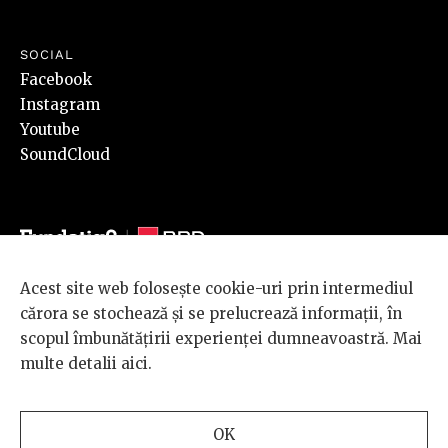
SOCIAL
Facebook
Instagram
Youtube
SoundCloud
Acest site web folosește cookie-uri prin intermediul
© 2026 BRD Groupe Société Générale, toate drepturile rezervate.
cărora se stochează și se prelucrează informații, în
Scena 9 este un proiect sustinut de
BRD GROUPE SOCIÉTÉ
scopul îmbunătățirii experienței dumneavoastră. Mai
GÉNÉRALE
.
multe detalii
aici
.
Design and development
OK
by
INTERKORP