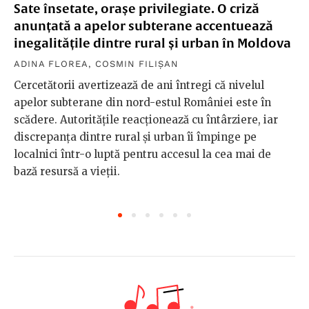
ÎN AFARA BULEI
/
MEDIU
Sate însetate, orașe privilegiate. O criză
anunțată a apelor subterane accentuează
inegalitățile dintre rural și urban în Moldova
ADINA FLOREA
,
COSMIN FILIȘAN
Cercetătorii avertizează de ani întregi că nivelul
apelor subterane din nord-estul României este în
scădere. Autoritățile reacționează cu întârziere, iar
discrepanța dintre rural și urban îi împinge pe
localnici într-o luptă pentru accesul la cea mai de
bază resursă a vieții.