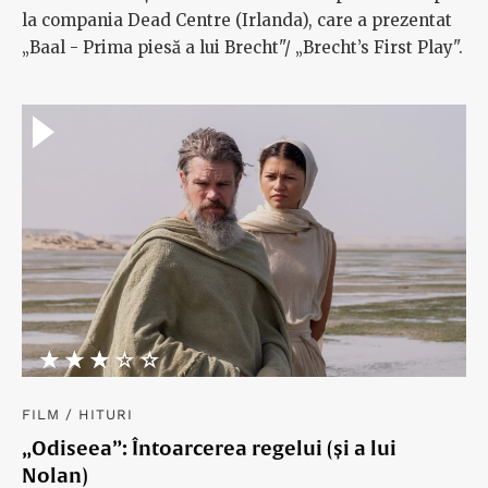
Ce facem cu artiștii problematici?
FITS 2026 a adus în România câteva spectacole
recente aflate în turnee internaționale și create de
unii dintre artiștii mainstream ai Europei. M-am oprit
la compania Dead Centre (Irlanda), care a prezentat
„Baal - Prima piesă a lui Brecht"/ „Brecht’s First Play".