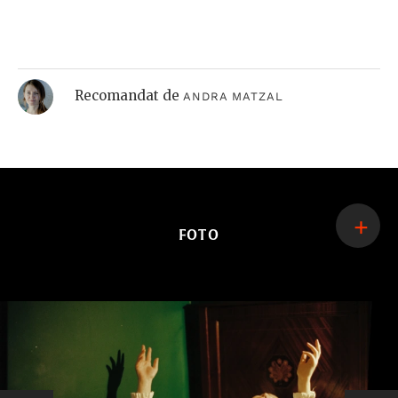
ce nu înfloresc
DIANA MESEȘAN
,
ANDREI BECHERU
Un pictor îmblânzește iedera neagră
Recomandat de
ANDRA MATZAL
FOTO