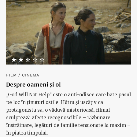
printre propriile fantasme și blocaje. Citește un
fragment în avanpremieră.
★★★★★
☆☆☆☆☆
FILM
/
CINEMA
Despre oameni și oi
„God Will Not Help” este o anti-odisee care bate pasul