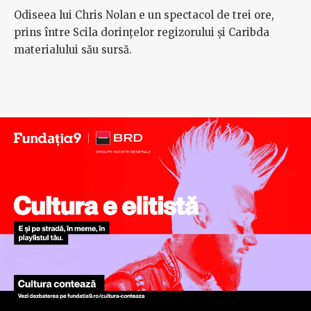
★★★★★
☆☆☆☆☆
FILM
/
HITURI
„Odiseea”: Întoarcerea regelui (și a lui
Nolan)
Odiseea lui Chris Nolan e un spectacol de trei ore,
prins între Scila dorințelor regizorului și Caribda
materialului său sursă.