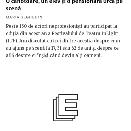
TEATRU
/
PORTRETE
O canotoare, un elev și o pensionară urcă pe
scenă
MARIA SEGHEDIN
Peste 150 de actori neprofesioniști au participat la
ediția din acest an a Festivalului de Teatru InLight
(ITF). Am discutat cu trei dintre aceștia despre cum
au ajuns pe scenă la 17, 31 sau 62 de ani și despre ce
află despre ei înșiși când devin alți oameni.