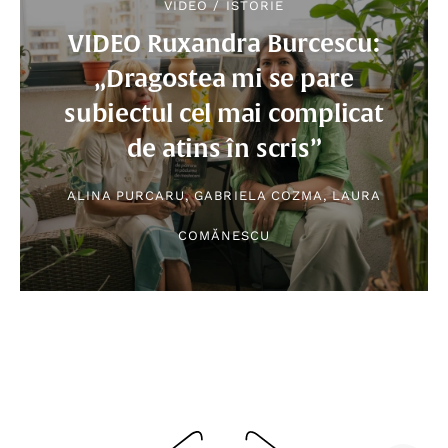
VIDEO
VIDEO
/
ISTORIE
VIDEO Ruxandra Burcescu:
„Dragostea mi se pare
subiectul cel mai complicat
de atins în scris”
ALINA PURCARU
,
GABRIELA COZMA
,
LAURA
COMĂNESCU