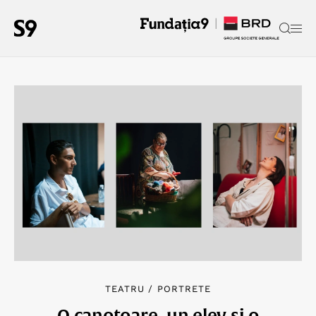
V.I.P.
/
FOTOGRAFIE
„N-am irosit niciun minut din