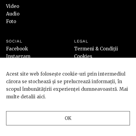
SHOP
Revista Scena9 #7
Cumpără
PLUS
Video
Audio
Foto
Acest site web folosește cookie-uri prin intermediul
SOCIAL
LEGAL
cărora se stochează și se prelucrează informații, în
Facebook
Termeni & Condiții
scopul îmbunătățirii experienței dumneavoastră. Mai
Instagram
Cookies
multe detalii
aici
.
Youtube
Cum cumpăr
SoundCloud
ANPC
RSS
Redirecționează 3,5%
OK