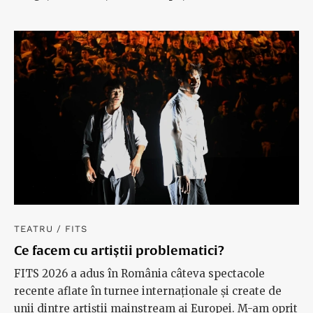
Cvintetul „Păstrăvul”: cinci pescari, un
papagal și o poveste
O repetiție cu public ca o undiță fermecată de care să
te agăți când simți că nu mai poți
TEATRU
/
FITS