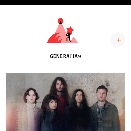
care ne ține împreună
GENERAȚIA9