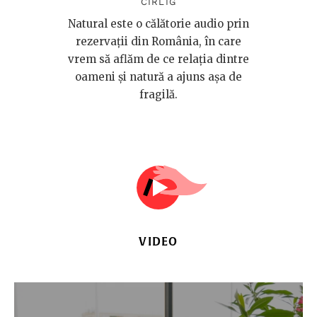
„Natural”. O călătorie audio
despre relația fragilă cu
natura
DE
COSMIN POSTOLACHE
,
IOANA
CÎRLIG
Natural este o călătorie audio prin
rezervații din România, în care
vrem să aflăm de ce relația dintre
oameni și natură a ajuns așa de
fragilă.