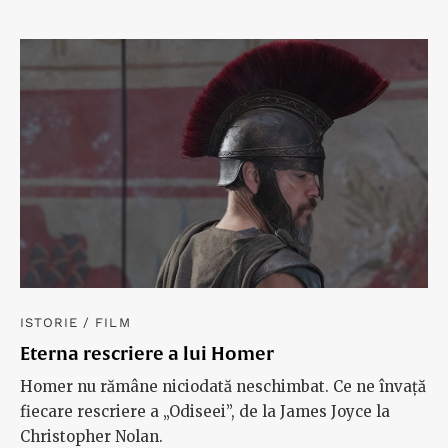
pe loc în ținuturi ostile. Hâtru și uscățiv ca
protagonista sa, o văduvă misterioasă, filmul
sculptează afecte recognoscibile – răzbunare,
înstrăinare, legături de familie tensionate la maxim –
în piatra timpului.
ISTORIE
/
FILM