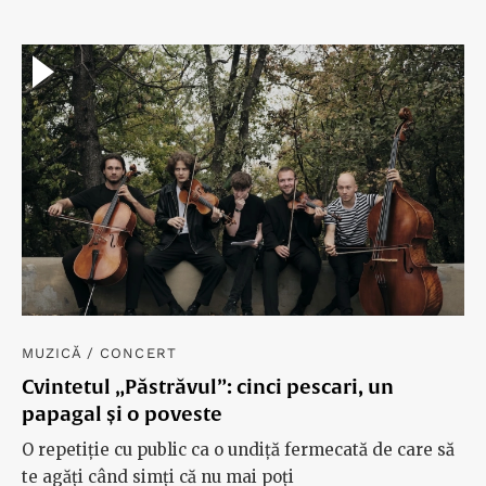
Eterna rescriere a lui Homer
Homer nu rămâne niciodată neschimbat. Ce ne învață
fiecare rescriere a „Odiseei”, de la James Joyce la
Christopher Nolan.
MUZICĂ
/
CONCERT