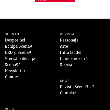
Care sunt cele mai fierbinți subiecte din știință și
tehnologie?
SCENA9
REVISTA
Despre noi
Personaje
Echipa Scena9
Arte
BRD și Scena9
Intră la idei
Vrei să publici pe
Lumea noastră
Scena9?
Special
Newsletter
Contact