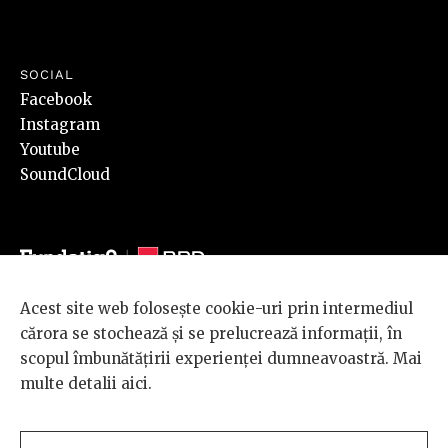
SOCIAL
Facebook
Instagram
Youtube
SoundCloud
Acest site web folosește cookie-uri prin intermediul
© 2026 BRD Groupe Société Générale, toate drepturile rezervate.
cărora se stochează și se prelucrează informații, în
Scena 9 este un proiect sustinut de
BRD GROUPE SOCIÉTÉ
scopul îmbunătățirii experienței dumneavoastră. Mai
GÉNÉRALE
.
multe detalii
aici
.
Design and development