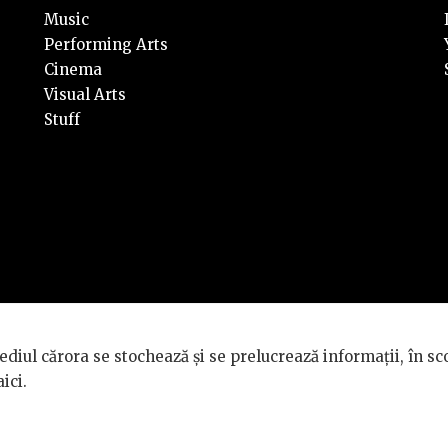
Music
Performing Arts
Cinema
Visual Arts
Stuff
rvate.
diul cărora se stochează și se prelucrează informații, în sc
TÉ GÉNÉRALE
.
aici
.