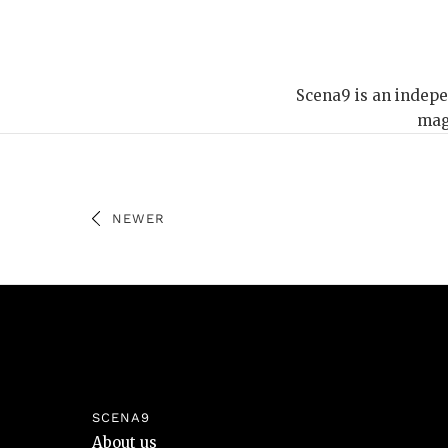
Scena9 is an indepen
maga
NEWER
SCENA9
About us