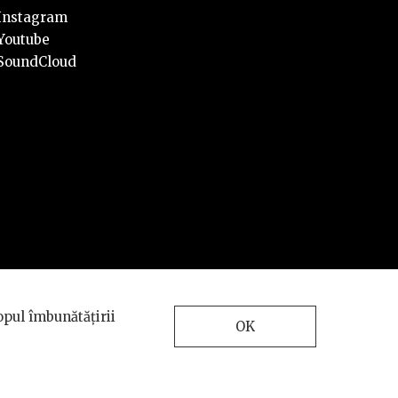
Instagram
Youtube
SoundCloud
Design and development
opul îmbunătățirii
by
INTERKORP
OK