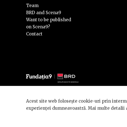
Team
BRD and Scena9
Want to be published
on Scena9?
Contact
© 2026 BRD Groupe Société Générale, toate drepturile reze
Acest site web folosește cookie-uri prin interme
Scena 9 este un proiect sustinut de
BRD GROUPE SOCIÉ
experienței dumneavoastră. Mai multe detalii