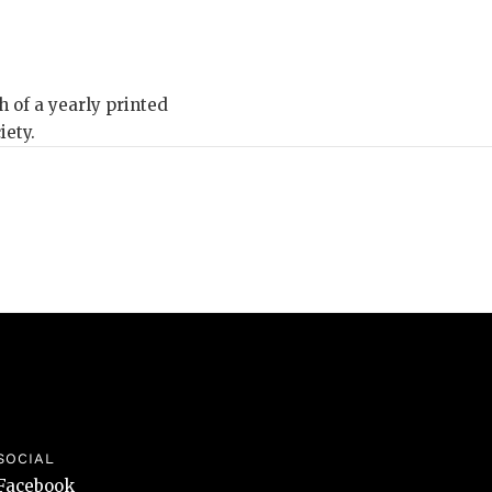
h of a yearly printed
iety.
SOCIAL
Facebook