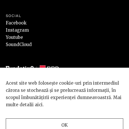
SOCIAL
Facebook
Instagram
Youtube
SoundCloud
Acest site web folosește cookie-uri prin intermediul
© 2026 BRD Groupe Société Générale, toate drepturile rezervate.
cărora se stochează și se prelucrează informații, în
Scena 9 este un proiect sustinut de
BRD GROUPE SOCIÉTÉ
scopul îmbunătățirii experienței dumneavoastră. Mai
GÉNÉRALE
.
multe detalii
aici
.
Design and development
OK
by
INTERKORP