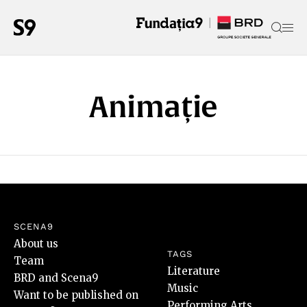
Animație
SCENA9
About us
TAGS
Team
Literature
BRD and Scena9
Music
Want to be published on
Performing Arts