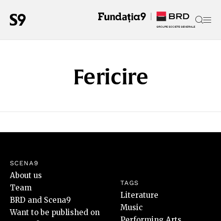
Fericire
SCENA9
About us
TAGS
Team
Literature
BRD and Scena9
Music
Want to be published on
Performing Arts