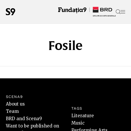
Fosile
SCENA9
About us
TAGS
Team
Literature
BRD and Scena9
Music
Want to be published on
Performing Arts