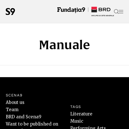
Manuale
SCENA9
About us
TAGS
Team
Literature
BRD and Scena9
Music
Want to be published on
Performing Arts