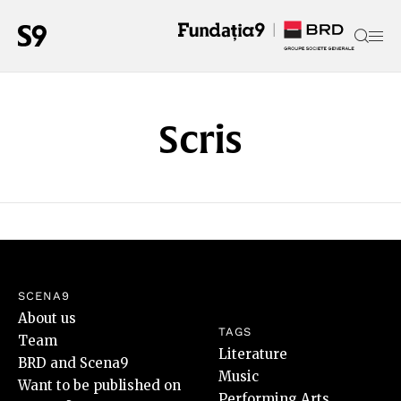
Scris
SCENA9
About us
TAGS
Team
Literature
BRD and Scena9
Music
Want to be published on
Performing Arts