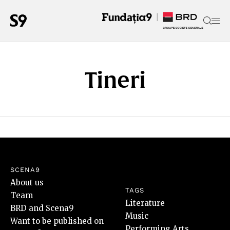
Tineri
SCENA9
About us
TAGS
Team
Literature
BRD and Scena9
Music
Want to be published on
Performing Arts