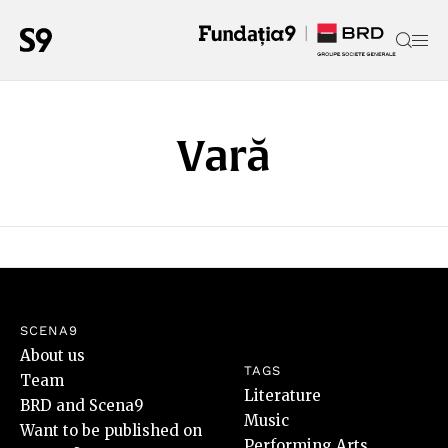
Vară
SCENA9
About us
TAGS
Team
Literature
BRD and Scena9
Music
Want to be published on
Performing Arts