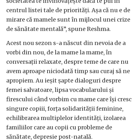
societatea te învinovățește dacă te pui în
centrul listei tale de priorități. Așa că nu e de
mirare că mamele sunt în mijlocul unei crize
de sănătate mentală”, spune Reshma.
Acest nou sezon s-a născut din nevoia de a
vorbi din nou, de la mame la mame, în
conversații relaxate, despre teme de care nu
avem aproape niciodată timp sau curaj să ne
apropiem. Au ieșit șapte dialoguri despre
femei salvatoare, lipsa vocabularului și
firescului când vorbim cu mame care își cresc
singure copiii, forța solidarității feminine,
echilibrarea multiplelor identități, izolarea
familiilor care au copii cu probleme de
sănătate, depresie post-natală.