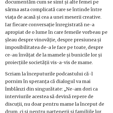
documentăm cum se simt și alte femei pe
sârma asta complicată care se întinde între
viața de acasă și cea a unei meserii creative.
Iar fiecare conversație înregistrată ne-a
apropiat de o lume în care femeile vorbeau pe
șleau despre vinovăție, despre presiunea și
imposibilitatea de-a le face pe toate, despre
ce-au învățat de la mamele și bunicile lor și
proiecțiile societății vis-a-vis de mame.
Scriam la începuturile podcastului că-l
pornim în speranța că dialogul va mai
îmblânzi din singurătate: „Ne-am dori ca
interviurile acestea să devină repere de
discuții, nu doar pentru mame la început de
drum, ci și pentru partenerii și familiile lor,