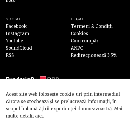
Foto
SOCIAL
LEGAL
Facebook
Termeni & Condiții
Instagram
Cookies
Youtube
Cum cumpăr
SoundCloud
ANPC
RSS
Redirecționează 3,5%
Acest site web folosește cookie-uri prin intermediul
© 2026 BRD Groupe Société Générale, toate drepturile rezervate.
cărora se stochează și se prelucrează informații, în
Scena 9 este un proiect sustinut de
BRD GROUPE SOCIÉTÉ
scopul îmbunătățirii experienței dumneavoastră. Mai
GÉNÉRALE
.
multe detalii
aici
.