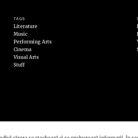
TAGS
Literature
Music
Performing Arts
Cinema
Visual Arts
Stuff
rvate.
diul cărora se stochează și se prelucrează informații, în sc