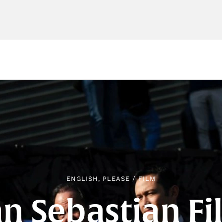
ENGLISH, PLEASE
/
FILM
n Sebastian F