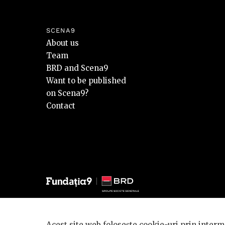
SCENA9
About us
Team
BRD and Scena9
Want to be published
on Scena9?
Contact
© 2026 BRD Groupe Société Générale, toate drepturile reze
Acest site web folosește cookie-uri prin interme