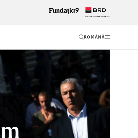
RO
ilm