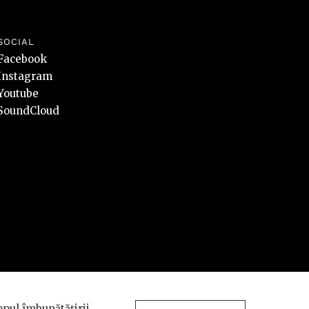
SOCIAL
Facebook
Instagram
Youtube
SoundCloud
Design and development
opul îmbunătățirii