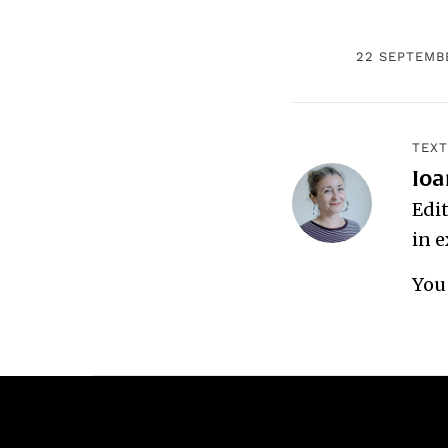
22 SEPTEMB
TEXT
Ioa
Edit
in e
You