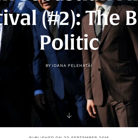
tival (#2): The 
Politic
BY
IOANA PELEHATĂI
PUBLISHED ON 22 SEPTEMBER 2016