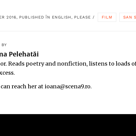
ER 2016, PUBLISHED ÎN
ENGLISH, PLEASE
/
FILM
SAN 
 BY
na Pelehatăi
or. Reads poetry and nonfiction, listens to loads 
xcess.
 can reach her at ioana@scena9.ro.