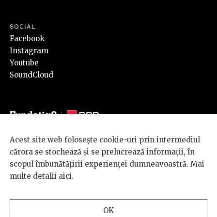
SOCIAL
Facebook
Instagram
Youtube
SoundCloud
Acest site web folosește cookie-uri prin intermediul
© 2026 BRD Groupe Société Générale, toate drepturile rezervate.
cărora se stochează și se prelucrează informații, în
Scena 9 este un proiect sustinut de
BRD GROUPE SOCIÉTÉ
scopul îmbunătățirii experienței dumneavoastră. Mai
GÉNÉRALE
.
multe detalii
aici
.
Design and development
OK
by
INTERKORP