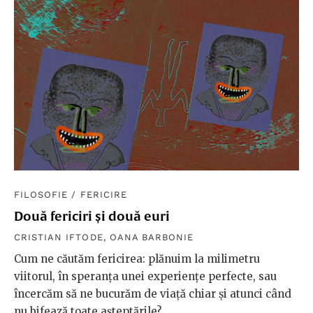
FILOSOFIE
/
FERICIRE
Două fericiri și două euri
CRISTIAN IFTODE
,
OANA BARBONIE
Cum ne căutăm fericirea: plănuim la milimetru
viitorul, în speranța unei experiențe perfecte, sau
încercăm să ne bucurăm de viață chiar și atunci când
nu bifează toate așteptările?