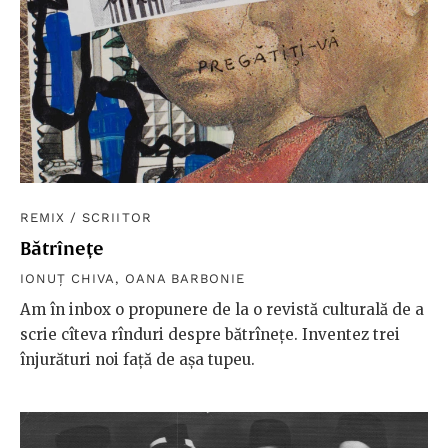
REMIX
/
SCRIITOR
Bătrînețe
IONUȚ CHIVA
,
OANA BARBONIE
Am în inbox o propunere de la o revistă culturală de a
scrie cîteva rînduri despre bătrîneţe. Inventez trei
înjurături noi faţă de aşa tupeu.