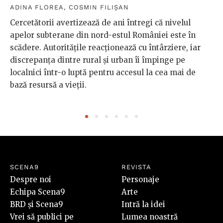
ADINA FLOREA
,
COSMIN FILIȘAN
Cercetătorii avertizează de ani întregi că nivelul
apelor subterane din nord-estul României este în
scădere. Autoritățile reacționează cu întârziere, iar
discrepanța dintre rural și urban îi împinge pe
localnici într-o luptă pentru accesul la cea mai de
bază resursă a vieții.
SCENA9
REVISTA
Despre noi
Personaje
Echipa Scena9
Arte
BRD și Scena9
Intră la idei
Vrei să publici pe
Lumea noastră