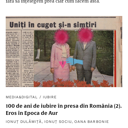
fără să înțelegem prea clar cum facem asta.
MEDIA&DIGITAL
/
IUBIRE
100 de ani de iubire în presa din România (2).
Eros în Epoca de Aur
IONUȚ DULĂMIȚĂ
,
IONUȚ SOCIU
,
OANA BARBONIE