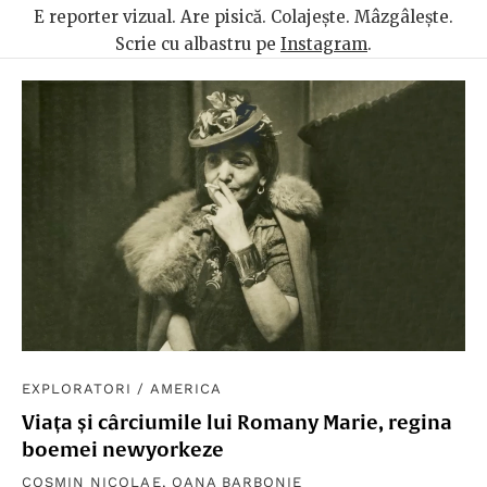
E reporter vizual. Are pisică. Colajește. Mâzgâlește.
Scrie cu albastru pe
Instagram
.
EXPLORATORI
/
AMERICA
Viața și cârciumile lui Romany Marie, regina
boemei newyorkeze
COSMIN NICOLAE
,
OANA BARBONIE