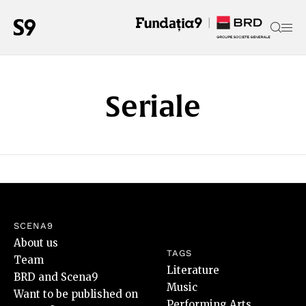
Seriale
SCENA9
About us
TAGS
Team
Literature
BRD and Scena9
Music
Want to be published on
Performing Arts