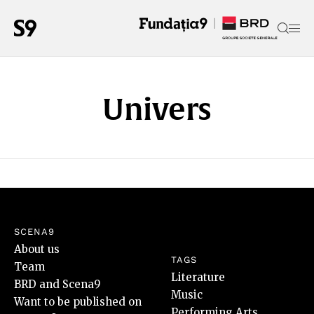
Univers
SCENA9
About us
TAGS
Team
Literature
BRD and Scena9
Music
Want to be published on
Performing Arts