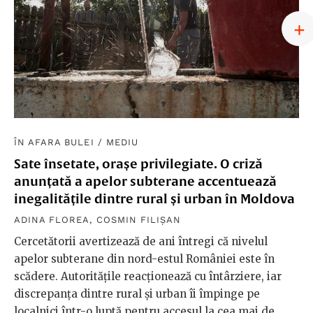
ÎN AFARA BULEI
/
MEDIU
Sate însetate, orașe privilegiate. O criză
anunțată a apelor subterane accentuează
inegalitățile dintre rural și urban în Moldova
ADINA FLOREA
,
COSMIN FILIȘAN
Cercetătorii avertizează de ani întregi că nivelul
apelor subterane din nord-estul României este în
scădere. Autoritățile reacționează cu întârziere, iar
discrepanța dintre rural și urban îi împinge pe
localnici într-o luptă pentru accesul la cea mai de