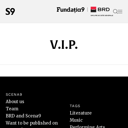
V.I.P.
SCENA9
About us
TAGS
Team
Literature
BRD and Scena9
Music
Want to be published on
Performing Arts