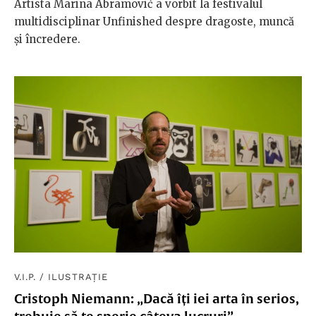
Artista Marina Abramović a vorbit la festivalul
multidisciplinar Unfinished despre dragoste, muncă
și încredere.
V.I.P.
/
ILUSTRAȚIE
Cristoph Niemann: „Dacă îți iei arta în serios,