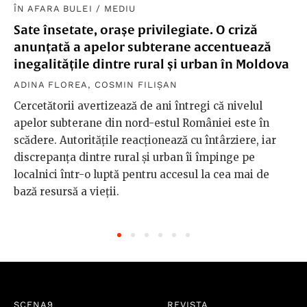
ÎN AFARA BULEI
/
MEDIU
Sate însetate, orașe privilegiate. O criză
anunțată a apelor subterane accentuează
inegalitățile dintre rural și urban în Moldova
ADINA FLOREA
,
COSMIN FILIȘAN
Cercetătorii avertizează de ani întregi că nivelul
apelor subterane din nord-estul României este în
scădere. Autoritățile reacționează cu întârziere, iar
discrepanța dintre rural și urban îi împinge pe
localnici într-o luptă pentru accesul la cea mai de
bază resursă a vieții.
SCENA9
REVISTA