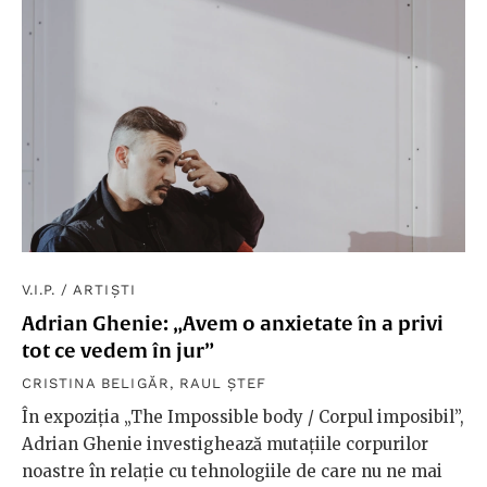
V.I.P.
/
ARTIȘTI
Adrian Ghenie: „Avem o anxietate în a privi
tot ce vedem în jur”
CRISTINA BELIGĂR
,
RAUL ȘTEF
În expoziția „The Impossible body / Corpul imposibil”,
Adrian Ghenie investighează mutațiile corpurilor
noastre în relație cu tehnologiile de care nu ne mai