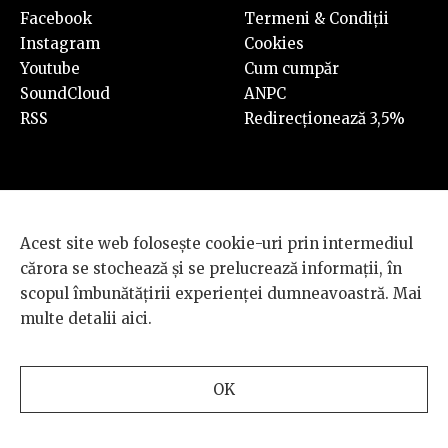
Facebook
Termeni & Condiții
Instagram
Cookies
Youtube
Cum cumpăr
SoundCloud
ANPC
RSS
Redirecționează 3,5%
Acest site web folosește cookie-uri prin intermediul
cărora se stochează și se prelucrează informații, în
© 2026 BRD Groupe Société Générale, toate drepturile rezervate.
scopul îmbunătățirii experienței dumneavoastră. Mai
Scena 9 este un proiect sustinut de
BRD GROUPE SOCIÉTÉ
multe detalii
aici
.
GÉNÉRALE
.
Design and development
OK
by
INTERKORP