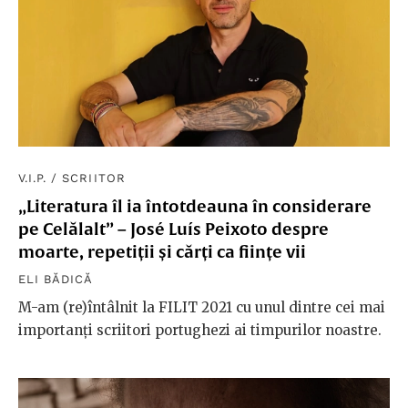
V.I.P.
/
SCRIITOR
„Literatura îl ia întotdeauna în considerare
pe Celălalt” – José Luís Peixoto despre
moarte, repetiții și cărți ca ființe vii
ELI BĂDICĂ
M-am (re)întâlnit la FILIT 2021 cu unul dintre cei mai
importanți scriitori portughezi ai timpurilor noastre.