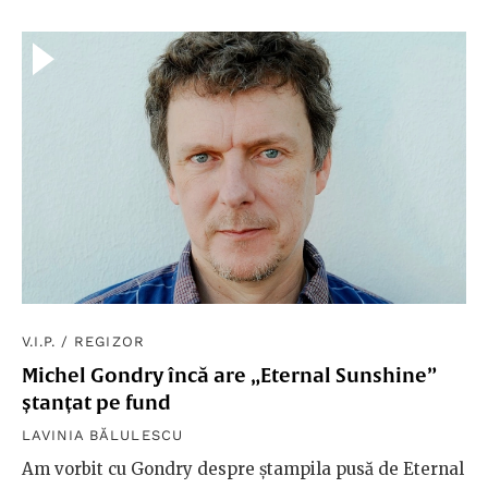
V.I.P.
/
REGIZOR
Michel Gondry încă are „Eternal Sunshine”
ștanțat pe fund
LAVINIA BĂLULESCU
Am vorbit cu Gondry despre ștampila pusă de Eternal