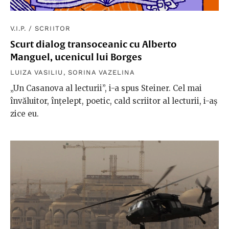
V.I.P.
/
SCRIITOR
Scurt dialog transoceanic cu Alberto
Manguel, ucenicul lui Borges
LUIZA VASILIU
,
SORINA VAZELINA
„Un Casanova al lecturii”, i-a spus Steiner. Cel mai
învăluitor, înțelept, poetic, cald scriitor al lecturii, i-aș
zice eu.