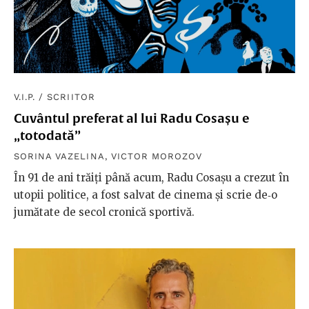
V.I.P.
/
SCRIITOR
Cuvântul preferat al lui Radu Cosașu e
„totodată”
SORINA VAZELINA
,
VICTOR MOROZOV
În 91 de ani trăiţi până acum, Radu Cosaşu a crezut în
utopii politice, a fost salvat de cinema şi scrie de‐o
jumătate de secol cronică sportivă.