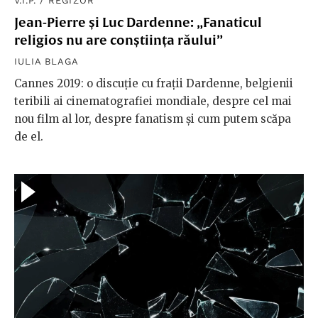
V.I.P.
/
REGIZOR
Jean-Pierre și Luc Dardenne: „Fanaticul
religios nu are conștiința răului”
IULIA BLAGA
Cannes 2019: o discuție cu frații Dardenne, belgienii
teribili ai cinematografiei mondiale, despre cel mai
nou film al lor, despre fanatism și cum putem scăpa
de el.