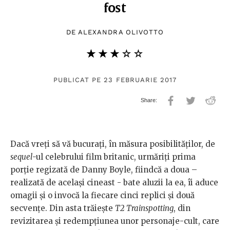
fost
DE
ALEXANDRA OLIVOTTO
★★★★★
☆☆☆☆☆
PUBLICAT PE 23 FEBRUARIE 2017
Dacă vreţi să vă bucuraţi, în măsura posibilităţilor, de
sequel
-ul celebrului film britanic, urmăriţi prima
porţie regizată de Danny Boyle, fiindcă a doua –
realizată de acelaşi cineast - bate aluzii la ea, îi aduce
omagii şi o invocă la fiecare cinci replici şi două
secvenţe. Din asta trăieşte
T2 Trainspotting
, din
revizitarea şi redempţiunea unor personaje-cult, care