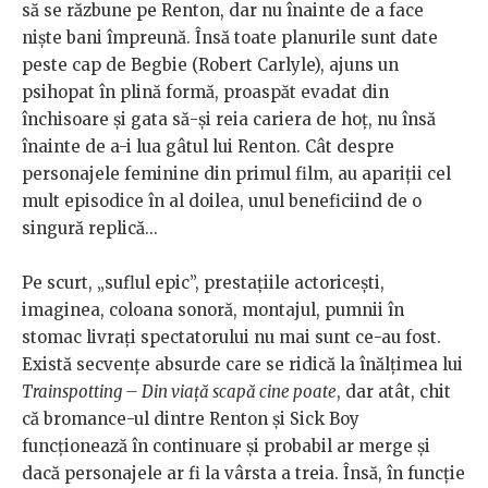
să se răzbune pe Renton, dar nu înainte de a face
nişte bani împreună. Însă toate planurile sunt date
peste cap de Begbie (Robert Carlyle), ajuns un
psihopat în plină formă, proaspăt evadat din
închisoare şi gata să-şi reia cariera de hoţ, nu însă
înainte de a-i lua gâtul lui Renton. Cât despre
personajele feminine din primul film, au apariţii cel
mult episodice în al doilea, unul beneficiind de o
singură replică...
Pe scurt, „suflul epic”, prestaţiile actoriceşti,
imaginea, coloana sonoră, montajul, pumnii în
stomac livraţi spectatorului nu mai sunt ce-au fost.
Există secvenţe absurde care se ridică la înălţimea lui
Trainspotting – Din viaţă scapă cine poate
, dar atât, chit
că bromance-ul dintre Renton şi Sick Boy
funcţionează în continuare şi probabil ar merge şi
dacă personajele ar fi la vârsta a treia. Însă, în funcţie