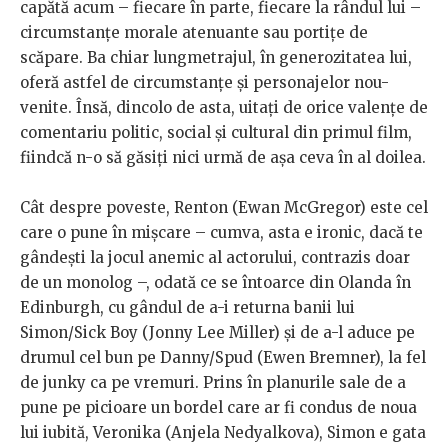
capătă acum – fiecare în parte, fiecare la rândul lui –
circumstanţe morale atenuante sau portiţe de
scăpare. Ba chiar lungmetrajul, în generozitatea lui,
oferă astfel de circumstanţe şi personajelor nou-
venite. Însă, dincolo de asta, uitaţi de orice valenţe de
comentariu politic, social şi cultural din primul film,
fiindcă n-o să găsiţi nici urmă de aşa ceva în al doilea.
Cât despre poveste, Renton (Ewan McGregor) este cel
care o pune în mişcare – cumva, asta e ironic, dacă te
gândeşti la jocul anemic al actorului, contrazis doar
de un monolog –, odată ce se întoarce din Olanda în
Edinburgh, cu gândul de a-i returna banii lui
Simon/Sick Boy (Jonny Lee Miller) şi de a-l aduce pe
drumul cel bun pe Danny/Spud (Ewen Bremner), la fel
de junky ca pe vremuri. Prins în planurile sale de a
pune pe picioare un bordel care ar fi condus de noua
lui iubită, Veronika (Anjela Nedyalkova), Simon e gata