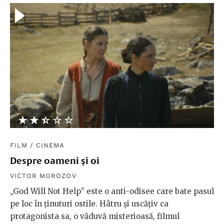
★★★★★
☆☆☆☆☆
FILM
/
CINEMA
Despre oameni și oi
VICTOR MOROZOV
„God Will Not Help” este o anti-odisee care bate pasul
pe loc în ținuturi ostile. Hâtru și uscățiv ca
protagonista sa, o văduvă misterioasă, filmul