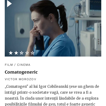
★★★★★
☆☆☆☆☆
FILM
/
CINEMA
Comatogeneric
VICTOR MOROZOV
„Comatogen" al lui Igor Cobileanski țese un ghem de
intrigi printr-o societate vagă, care se vrea a fi a
noastră. În ciuda unor intenții lăudabile de a explora
posibilitățile filmului de gen, totul e foarte generic