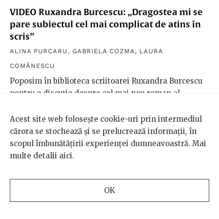
VIDEO Ruxandra Burcescu: „Dragostea mi se
pare subiectul cel mai complicat de atins în
scris”
ALINA PURCARU
,
GABRIELA COZMA
,
LAURA
COMĂNESCU
Poposim în biblioteca scriitoarei Ruxandra Burcescu
pentru o discuție despre cel mai nou roman al
acesteia: „Greu de pătruns în pădurea de mesteceni”.
O conversație despre istorie, iubire, proces creativ și
Acest site web folosește cookie-uri prin intermediul
planurile Ruxandrei Burcescu pentru o nouă carte,
cărora se stochează și se prelucrează informații, în
dedicată prieteniilor între femei.
scopul îmbunătățirii experienței dumneavoastră. Mai
multe detalii
aici
.
OK
SCENA9
REVISTA