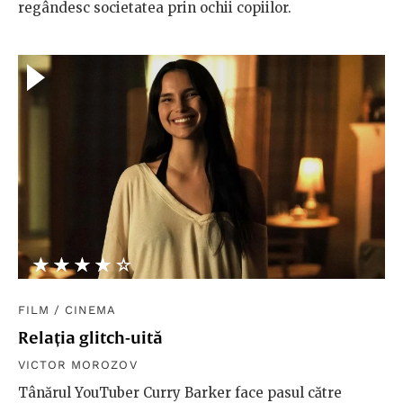
regândesc societatea prin ochii copiilor.
★★★★★
☆☆☆☆☆
FILM
/
CINEMA
Relația glitch-uită
VICTOR MOROZOV
Tânărul YouTuber Curry Barker face pasul către