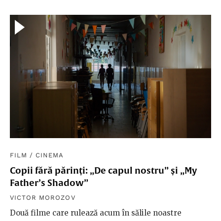
FILM
/
CINEMA
Copii fără părinți: „De capul nostru” și „My
Father’s Shadow”
VICTOR MOROZOV
Două filme care rulează acum în sălile noastre