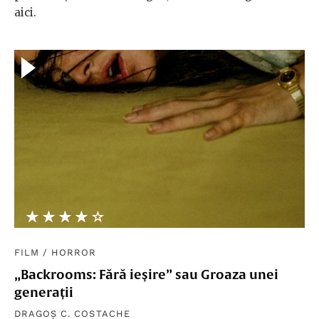
aici.
★★★★★
☆☆☆☆☆
FILM
/
HORROR
„Backrooms: Fără ieșire” sau Groaza unei
generații
DRAGOȘ C. COSTACHE