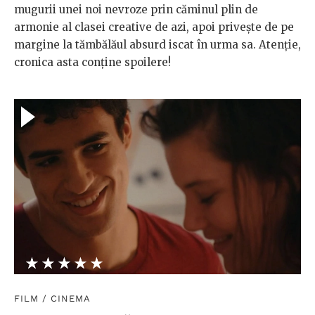
mugurii unei noi nevroze prin căminul plin de
armonie al clasei creative de azi, apoi privește de pe
margine la tămbălăul absurd iscat în urma sa. Atenție,
cronica asta conține spoilere!
★★★★★
☆☆☆☆☆
FILM
/
CINEMA