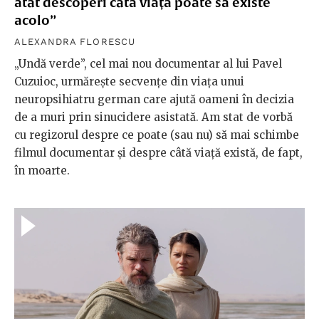
atât descoperi câtă viață poate să existe
acolo”
ALEXANDRA FLORESCU
„Undă verde”, cel mai nou documentar al lui Pavel
Cuzuioc, urmărește secvențe din viața unui
neuropsihiatru german care ajută oameni în decizia
de a muri prin sinucidere asistată. Am stat de vorbă
cu regizorul despre ce poate (sau nu) să mai schimbe
filmul documentar și despre câtă viață există, de fapt,
în moarte.