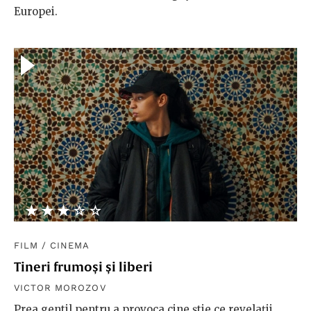
Europei.
★★★★★
☆☆☆☆☆
FILM
/
CINEMA
Tineri frumoși și liberi
VICTOR MOROZOV
Prea gentil pentru a provoca cine știe ce revelații,