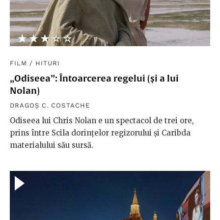
★★★★★
☆☆☆☆☆
FILM
/
HITURI
„Odiseea”: Întoarcerea regelui (și a lui
Nolan)
DRAGOȘ C. COSTACHE
Odiseea lui Chris Nolan e un spectacol de trei ore,
prins între Scila dorințelor regizorului și Caribda
materialului său sursă.