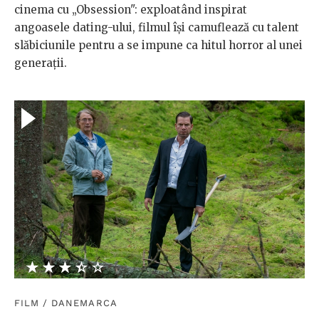
cinema cu „Obsession": exploatând inspirat
angoasele dating-ului, filmul își camuflează cu talent
slăbiciunile pentru a se impune ca hitul horror al unei
generații.
★★★★★
☆☆☆☆☆
FILM
/
DANEMARCA