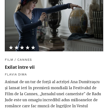
★★★★★
☆☆☆☆☆
FILM
/
CANNES
Exilat între vii
FLAVIA DIMA
Animat de un tur de forță al actriței Ana Dumitrașcu
și lansat ieri în premieră mondială la Festivalul de
Film de la Cannes, „Jurnalul unei cameriste” de Radu
Jude este un omagiu incredibil adus milioanelor de
românce care fac muncă de îngrijire în Vestul