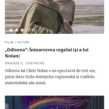
★★★★★
☆☆☆☆☆
FILM
/
HITURI
„Odiseea”: Întoarcerea regelui (și a lui
Nolan)
DRAGOȘ C. COSTACHE
Odiseea lui Chris Nolan e un spectacol de trei ore,
prins între Scila dorințelor regizorului și Caribda
materialului său sursă.