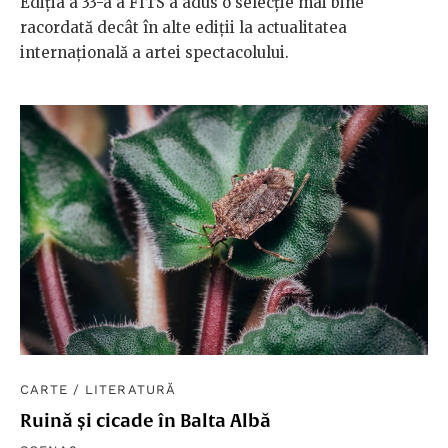
Ediția a 33-a a FITS a adus o selecție mai bine
racordată decât în alte ediții la actualitatea
internațională a artei spectacolului.
CARTE
/
LITERATURĂ
Ruină și cicade în Balta Albă