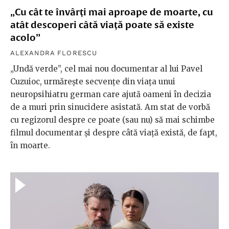
„Cu cât te învârți mai aproape de moarte, cu
atât descoperi câtă viață poate să existe
acolo”
ALEXANDRA FLORESCU
„Undă verde”, cel mai nou documentar al lui Pavel
Cuzuioc, urmărește secvențe din viața unui
neuropsihiatru german care ajută oameni în decizia
de a muri prin sinucidere asistată. Am stat de vorbă
cu regizorul despre ce poate (sau nu) să mai schimbe
filmul documentar și despre câtă viață există, de fapt,
în moarte.