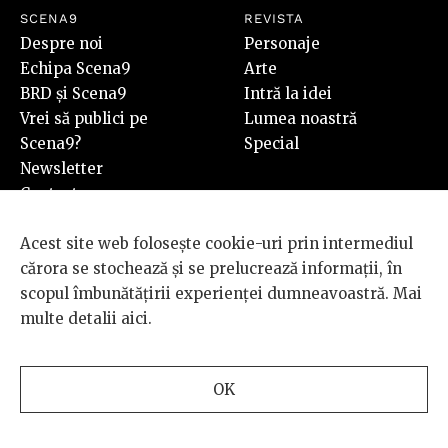
SCENA9
REVISTA
Despre noi
Personaje
Echipa Scena9
Arte
BRD și Scena9
Intră la idei
Vrei să publici pe
Lumea noastră
Scena9?
Special
Newsletter
Contact
SHOP
Revista Scena9 #7
Acest site web folosește cookie-uri prin intermediul
Cumpără
cărora se stochează și se prelucrează informații, în
scopul îmbunătățirii experienței dumneavoastră. Mai
multe detalii
aici
.
PLUS
Video
Audio
OK
Foto