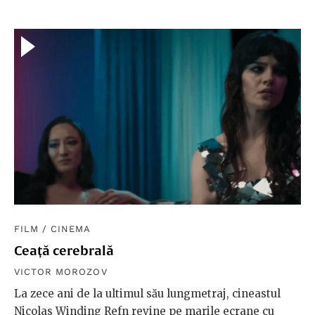
FILM
/
CINEMA
Ceață cerebrală
VICTOR MOROZOV
La zece ani de la ultimul său lungmetraj, cineastul
Nicolas Winding Refn revine pe marile ecrane cu