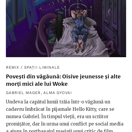
REMIX
/
SPAȚII LIMINALE
Povești din văgăună: Oisive jeunesse și alte
morți mici ale lui Woke
GABRIEL MAGER
,
ALMA GYOVAI
Undeva la capătul lumii trăia într-o văgăună un
cadavru îmbrăcat în pijamale Hello Kitty, care se
numea Gabriel. În timpul vieții, era un scriitor
promițător, dar în urma unui conflict pe social media
a ajuns în portbagajul mașinii unui critic de film.