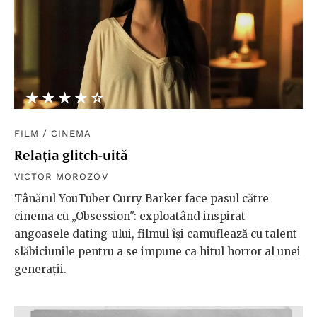
★★★★★
☆☆☆☆☆
FILM
/
CINEMA
Relația glitch-uită
VICTOR MOROZOV
Tânărul YouTuber Curry Barker face pasul către
cinema cu „Obsession": exploatând inspirat
angoasele dating-ului, filmul își camuflează cu talent
slăbiciunile pentru a se impune ca hitul horror al unei
generații.