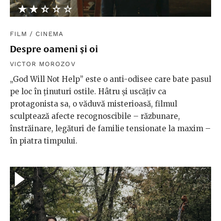
★★★★★
☆☆☆☆☆
FILM
/
CINEMA
Despre oameni și oi
VICTOR MOROZOV
„God Will Not Help” este o anti-odisee care bate pasul
pe loc în ținuturi ostile. Hâtru și uscățiv ca
protagonista sa, o văduvă misterioasă, filmul
sculptează afecte recognoscibile – răzbunare,
înstrăinare, legături de familie tensionate la maxim –
în piatra timpului.