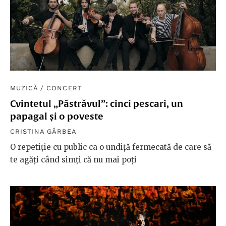
MUZICĂ
/
CONCERT
Cvintetul „Păstrăvul”: cinci pescari, un
papagal și o poveste
CRISTINA GÂRBEA
O repetiție cu public ca o undiță fermecată de care să
te agăți când simți că nu mai poți