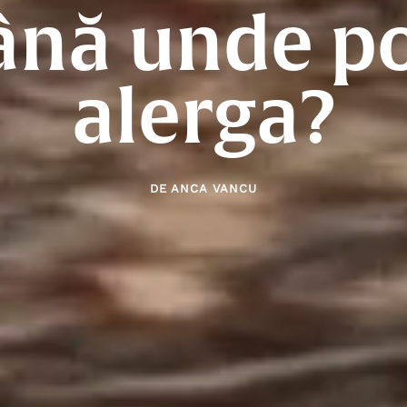
ână unde po
alerga?
DE
ANCA VANCU