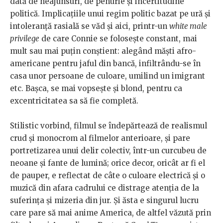
dată de neajunsuri, de penurie și incertitudine
politică. Implicațiile unui regim politic bazat pe ură și
intoleranță rasială se văd și aici, printr-un
white male
privilege
de care Connie se folosește constant, mai
mult sau mai puțin conștient: alegând măști afro-
americane pentru jaful din bancă, infiltrându-se în
casa unor persoane de culoare, umilind un imigrant
etc. Bașca, se mai vopsește și blond, pentru ca
excentricitatea sa să fie completă.
Stilistic vorbind, filmul se îndepărtează de realismul
crud și monocrom al filmelor anterioare, și pare
portretizarea unui delir colectiv, într-un curcubeu de
neoane și fante de lumină; orice decor, oricât ar fi el
de pauper, e reflectat de câte o culoare electrică și o
muzică din afara cadrului ce distrage atenția de la
suferința și mizeria din jur. Și ăsta e singurul lucru
care pare să mai anime America, de altfel văzută prin