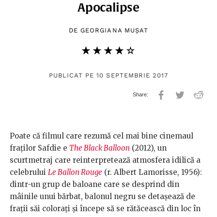
Apocalipse
DE
GEORGIANA MUȘAT
★★★★★
☆☆☆☆☆
PUBLICAT PE 10 SEPTEMBRIE 2017
Poate că filmul care rezumă cel mai bine cinemaul
fraților Safdie e
The Black Balloon
(2012), un
scurtmetraj care reinterpretează atmosfera idilică a
celebrului
Le Ballon Rouge
(r. Albert Lamorisse, 1956):
dintr-un grup de baloane care se desprind din
mâinile unui bărbat, balonul negru se detașează de
frații săi colorați și începe să se rătăcească din loc în