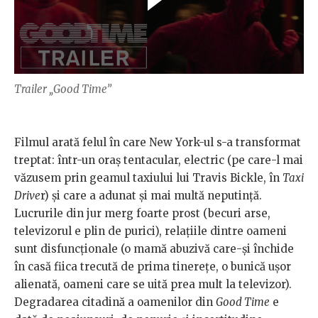
Trailer „Good Time”
Filmul arată felul în care New York-ul s-a transformat
treptat: într-un oraș tentacular, electric (pe care-l mai
văzusem prin geamul taxiului lui Travis Bickle, în
Taxi
Drive
r) și care a adunat și mai multă neputință.
Lucrurile din jur merg foarte prost (becuri arse,
televizorul e plin de purici), relațiile dintre oameni
sunt disfuncționale (o mamă abuzivă care-și închide
în casă fiica trecută de prima tinerețe, o bunică ușor
alienată, oameni care se uită prea mult la televizor).
Degradarea citadină a oamenilor din
Good Time
e