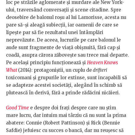
loc pe străzile aglomerate și murdare ale New York-
ului, traversând conversații și scene citadine. Spre
deosebire de balonul roșu al lui Lamorisse, acesta nu
pare să-și aleagă subiecții, iar oamenii de care se
lipește par să fie rezultatul unei întâmplări
neprevăzute. De aceea, lucrurile pe care balonul le
aude sunt fragmente de viață obișnuită, fără cap și
coadă, asupra cărora zăbovește sau trece mai departe.
Pe același principiu funcționează și
Heaven Knows
What
(2014): protagoniștii, un cuplu de
drifteri
toxicomani și grupurile lor extinse, sunt incapabili să
se adapteze acestei societăți, alegând în schimb să
plutească în derivă, fără a prinde rădăcini nicăieri.
Good Time
e despre doi frați despre care nu știm
mare lucru, dar intuim mai târziu că nu sunt la prima
abatere: Connie (Robert Pattinson) și Rick (Bennie
Safdie) jefuiesc cu succes o bancă, dar nu reușesc să