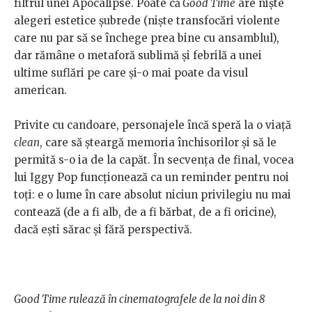
filtrul unei Apocalipse. Poate că
Good Time
are niște
alegeri estetice șubrede (niște transfocări violente
care nu par să se închege prea bine cu ansamblul),
dar rămâne o metaforă sublimă și febrilă a unei
ultime suflări pe care și-o mai poate da visul
american.
Privite cu candoare, personajele încă speră la o viață
clean
, care să șteargă memoria închisorilor și să le
permită s-o ia de la capăt. În secvența de final, vocea
lui Iggy Pop funcționează ca un reminder pentru noi
toți: e o lume în care absolut niciun privilegiu nu mai
contează (de a fi alb, de a fi bărbat, de a fi oricine),
dacă ești sărac și fără perspectivă.
Good Time rulează în cinematografele de la noi din 8