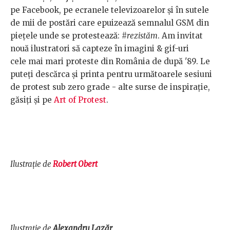
pe Facebook, pe ecranele televizoarelor și în sutele
de mii de postări care epuizează semnalul GSM din
piețele unde se protestează:
#rezistăm
. Am invitat
nouă ilustratori să capteze în imagini & gif-uri
cele mai mari proteste din România de după '89. Le
puteți descărca și printa pentru următoarele sesiuni
de protest sub zero grade - alte surse de inspirație,
găsiți și pe
Art of Protest
.
Ilustrație de
Robert Obert
Ilustrație de
Alexandru Lazăr