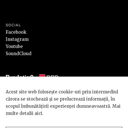
SOCIAL
Facebook
Instagram
Youtube
SoundCloud
Acest site web folosește cookie-uri prin intermediul
© 2026 BRD Groupe Société Générale, toate drepturile rezervate.
cărora se stochează și se prelucrează informații, în
Scena 9 este un proiect sustinut de
BRD GROUPE SOCIÉTÉ
scopul îmbunătățirii experienței dumneavoastră. Mai
GÉNÉRALE
.
multe detalii
aici
.