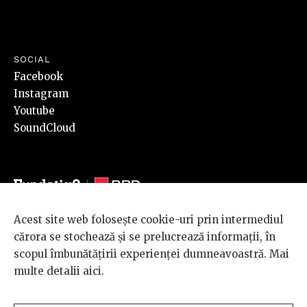
SOCIAL
Facebook
Instagram
Youtube
SoundCloud
Acest site web folosește cookie-uri prin intermediul
© 2026 BRD Groupe Société Générale, toate drepturile rezervate.
cărora se stochează și se prelucrează informații, în
Scena 9 este un proiect sustinut de
BRD GROUPE SOCIÉTÉ
scopul îmbunătățirii experienței dumneavoastră. Mai
GÉNÉRALE
.
multe detalii
aici
.