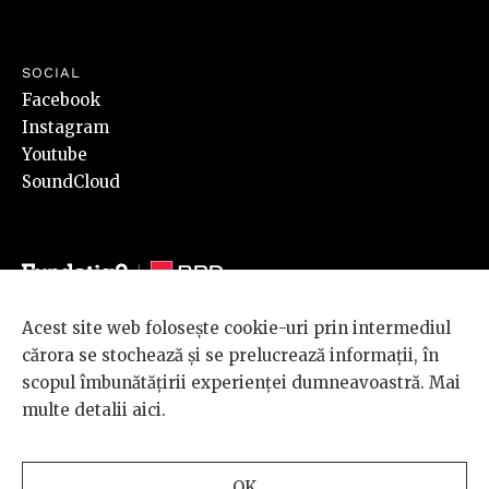
SOCIAL
Facebook
Instagram
Youtube
SoundCloud
Acest site web folosește cookie-uri prin intermediul
© 2026 BRD Groupe Société Générale, toate drepturile rezervate.
cărora se stochează și se prelucrează informații, în
Scena 9 este un proiect sustinut de
BRD GROUPE SOCIÉTÉ
scopul îmbunătățirii experienței dumneavoastră. Mai
GÉNÉRALE
.
multe detalii
aici
.
Design and development
OK