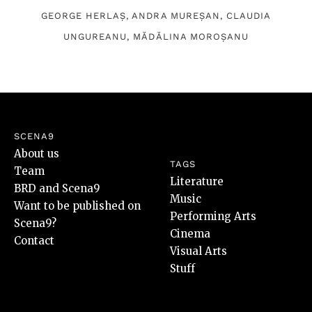
GEORGE HERLAȘ
,
ANDRA MUREȘAN
,
CLAUDIA
UNGUREANU
,
MĂDĂLINA MOROȘANU
SCENA9
About us
TAGS
Team
Literature
BRD and Scena9
Music
Want to be published on
Performing Arts
Scena9?
Cinema
Contact
Visual Arts
Stuff