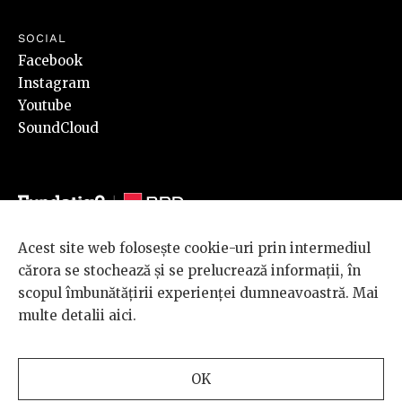
SOCIAL
Facebook
Instagram
Youtube
SoundCloud
Acest site web folosește cookie-uri prin intermediul
© 2026 BRD Groupe Société Générale, toate drepturile rezervate.
cărora se stochează și se prelucrează informații, în
Scena 9 este un proiect sustinut de
BRD GROUPE SOCIÉTÉ
scopul îmbunătățirii experienței dumneavoastră. Mai
GÉNÉRALE
.
multe detalii
aici
.
Design and development
OK
by
INTERKORP