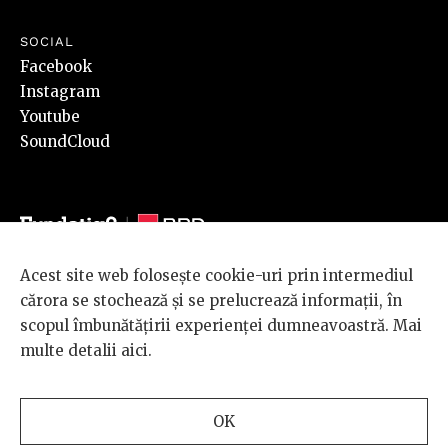
SOCIAL
Facebook
Instagram
Youtube
SoundCloud
Acest site web folosește cookie-uri prin intermediul
© 2026 BRD Groupe Société Générale, toate drepturile rezervate.
cărora se stochează și se prelucrează informații, în
Scena 9 este un proiect sustinut de
BRD GROUPE SOCIÉTÉ
scopul îmbunătățirii experienței dumneavoastră. Mai
GÉNÉRALE
.
multe detalii
aici
.
Design and development
OK
by
INTERKORP