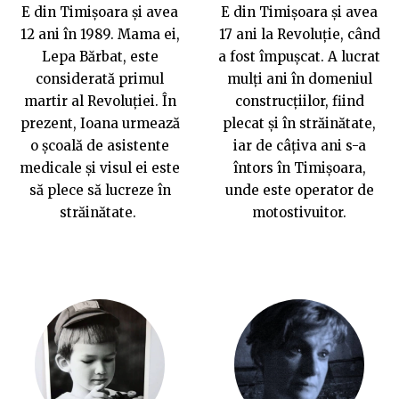
E din Timișoara și avea
E din Timișoara și avea
12 ani în 1989. Mama ei,
17 ani la Revoluție, când
Lepa Bărbat, este
a fost împușcat. A lucrat
considerată primul
mulți ani în domeniul
martir al Revoluției. În
construcțiilor, fiind
prezent, Ioana urmează
plecat și în străinătate,
o școală de asistente
iar de câțiva ani s-a
medicale și visul ei este
întors în Timișoara,
să plece să lucreze în
unde este operator de
străinătate.
motostivuitor.