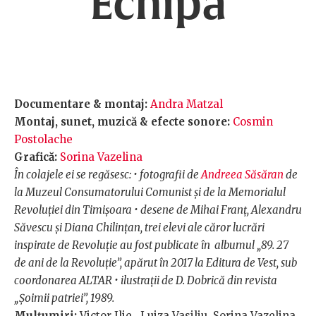
Echipa
Documentare & montaj:
Andra Matzal
Montaj, sunet, muzică & efecte sonore:
Cosmin
Postolache
Grafică:
Sorina Vazelina
În colajele ei se regăsesc: • fotografii de
Andreea Săsăran
de
la Muzeul Consumatorului Comunist și de la Memorialul
Revoluției din Timișoara • desene de Mihai Franț, Alexandru
Săvescu și Diana Chilințan, trei elevi ale căror lucrări
inspirate de Revoluție au fost publicate în albumul „89. 27
de ani de la Revoluție”, apărut în 2017 la Editura de Vest, sub
coordonarea ALTAR • ilustrații de D. Dobrică din revista
„Șoimii patriei”, 1989.
Mulțumiri:
Victor Ilie, Luiza Vasiliu, Sorina Vazelina,