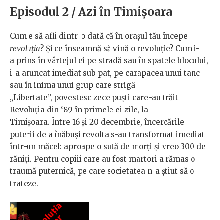
Episodul 2 / Azi în Timișoara
Cum e să afli dintr-o dată că în orașul tău începe
revoluția
? Și ce înseamnă să vină o revoluție? Cum i-
a prins în vârtejul ei pe stradă sau în spatele blocului,
i-a aruncat imediat sub pat, pe carapacea unui tanc
sau în inima unui grup care strigă
„Libertate”, povestesc zece puști care-au trăit
Revoluția din ‘89 în primele ei zile, la
Timișoara. Între 16 și 20 decembrie, încercările
puterii de a înăbuși revolta s-au transformat imediat
într-un măcel: aproape o sută de morți și vreo 300 de
răniți. Pentru copiii care au fost martori a rămas o
traumă puternică, pe care societatea n-a știut să o
trateze.