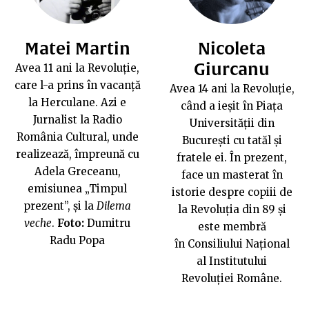
Matei Martin
Nicoleta
Giurcanu
Avea 11 ani la Revoluție,
care l-a prins în vacanță
Avea 14 ani la Revoluție,
la Herculane. Azi e
când a ieșit în Piața
Jurnalist la Radio
Universității din
România Cultural, unde
București cu tatăl și
realizează, împreună cu
fratele ei. În prezent,
Adela Greceanu,
face un masterat în
emisiunea „Timpul
istorie despre copiii de
prezent”, și la
Dilema
la Revoluția din 89 și
veche
.
Foto:
Dumitru
este membră
Radu Popa
în Consiliului Național
al Institutului
Revoluției Române.