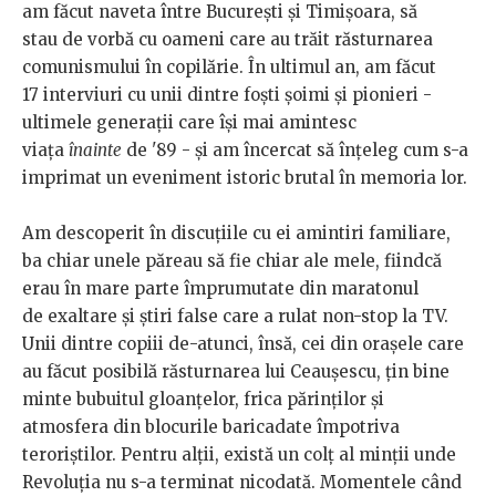
am făcut naveta între București și Timișoara, să
stau de vorbă cu oameni care au trăit răsturnarea
comunismului în copilărie. În ultimul an, am făcut
17 interviuri cu unii dintre foști șoimi și pionieri -
ultimele generații care își mai amintesc
viața
înainte
de '89 - și am încercat să înțeleg cum s-a
imprimat un eveniment istoric brutal în memoria lor.
Am descoperit în discuțiile cu ei amintiri familiare,
ba chiar unele păreau să fie chiar ale mele, fiindcă
erau în mare parte împrumutate din maratonul
de exaltare și știri false care a rulat non-stop la TV.
Unii dintre copiii de-atunci, însă, cei din orașele care
au făcut posibilă răsturnarea lui Ceaușescu, țin bine
minte bubuitul gloanțelor, frica părinților și
atmosfera din blocurile baricadate împotriva
teroriștilor. Pentru alții, există un colț al minții unde
Revoluția nu s-a terminat nicodată. Momentele când