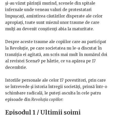
și-au văzut părinții murind, scenele din spitale
infernale unde veneau valuri de protestatari
împușcați, amintirea căutărilor disperate ale celor
apropiați, toate sunt miezul unor traume de care
mulți au devenit conștienți abia la maturitate.
Despre aceste traume ale copiilor care au participat
la Revoluție, pe care societatea nu le-a discutat în
tranziția ei agitată, am scris mai mult în numărul doi
al revistei Scena9 pe hârtie, ce va apărea pe 17
decembrie.
Istoriile personale ale celor 17 povestitori, prin care
se întrevede și istoria întregii societăți, prinsă într-o
schimbare radicală, le puteți asculta în cele patru
episoade din
Revoluția copiilor:
Episodul 1 / Ultimii șoimi