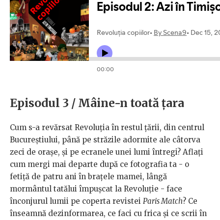
Episodul 3 /
Mâine-n toată țara
Cum s-a revărsat Revoluția în restul țării, din centrul
Bucureștiului, până pe străzile adormite ale câtorva
zeci de orașe, și pe ecranele unei lumi întregi? Aflați
cum mergi mai departe după ce fotografia ta - o
fetiță de patru ani în brațele mamei, lângă
mormântul tatălui împușcat la Revoluție - face
înconjurul lumii pe coperta revistei
Paris Match
? Ce
înseamnă dezinformarea, ce faci cu frica și ce scrii în