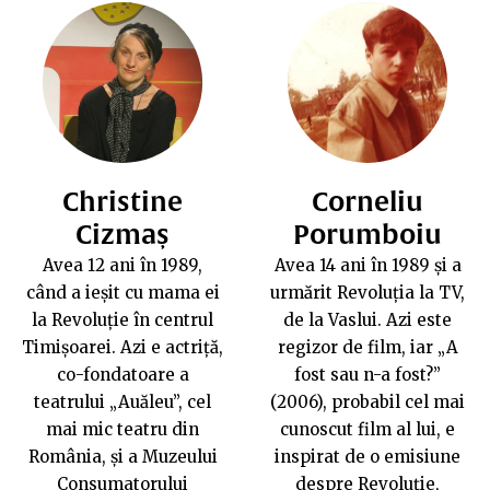
Christine
Corneliu
Cizmaș
Porumboiu
Avea 12 ani în 1989,
Avea 14 ani în 1989 și a
când a ieșit cu mama ei
urmărit Revoluția la TV,
la Revoluție în centrul
de la Vaslui. Azi este
Timișoarei. Azi e actriță,
regizor de film, iar „
A
co-fondatoare a
fost sau n-a fost?
”
teatrului „Auăleu”, cel
(2006), probabil cel mai
mai mic teatru din
cunoscut film al lui, e
România, și a Muzeului
inspirat de o emisiune
Consumatorului
despre Revoluție,