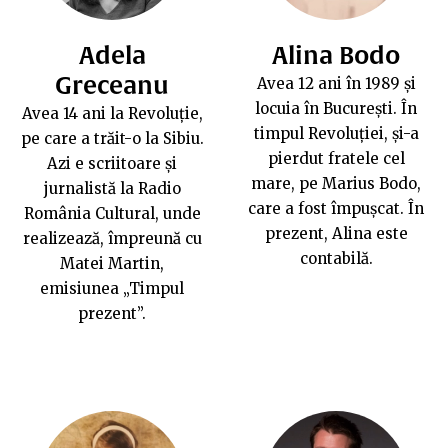
Adela
Alina Bodo
Greceanu
Avea 12 ani în 1989 și
locuia în București. În
Avea 14 ani la Revoluție,
timpul Revoluției, și-a
pe care a trăit-o la Sibiu.
pierdut fratele cel
Azi e scriitoare și
mare, pe Marius Bodo,
jurnalistă la Radio
care a fost împușcat. În
România Cultural, unde
prezent, Alina este
realizează, împreună cu
contabilă.
Matei Martin,
emisiunea „Timpul
prezent”.