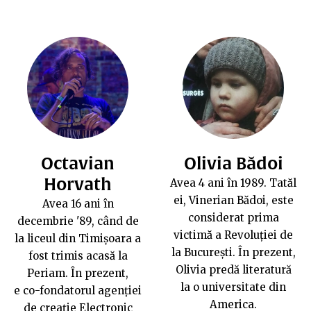
Octavian
Olivia Bădoi
Horvath
Avea 4 ani în 1989. Tatăl
ei, Vinerian Bădoi, este
Avea 16 ani în
considerat prima
decembrie '89, când de
victimă a Revoluției de
la liceul din Timișoara a
la București. În prezent,
fost trimis acasă la
Olivia predă literatură
Periam. În prezent,
la o universitate din
e co-fondatorul agenției
America.
de creație
Electronic