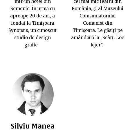
într-un hotel din
cel mai mic teatru din
Semenic. În urmă cu
România, și al Muzeului
aproape 20 de ani, a
Comsumatorului
fondat la Timișoara
Comunist din
Synopsis
, un cunoscut
Timișoara. Le găsiți pe
studio de design
amândouă la „
Scârț. Loc
grafic.
lejer
”.
Silviu Manea