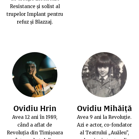
Resistance
și solist al
trupelor Implant pentru
refuz și Blazzaj.
Ovidiu Hrin
Ovidiu Mihăiță
Avea 12 ani în 1989,
Avea 9 ani la Revoluție.
când a aflat de
Azi e actor, co-fondator
Revoluția din Timișoara
al Teatrului „Auăleu”,