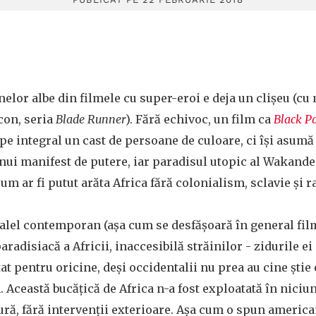
lor albe din filmele cu super-eroi e deja un clișeu (cu
lcon, seria
Blade Runner
). Fără echivoc, un film ca
Black P
e integral un cast de persoane de culoare, ci își asumă
nui manifest de putere, iar paradisul utopic al Wakandei
um ar fi putut arăta Africa fără colonialism, sclavie și 
alel contemporan (așa cum se desfășoară în general fil
radisiacă a Africii, inaccesibilă străinilor - zidurile ei 
at pentru oricine, deși occidentalii nu prea au cine știe
 Această bucățică de Africa n-a fost exploatată în niciun 
ură, fără intervenții exterioare. Așa cum o spun american