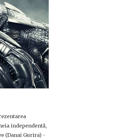
rezentarea
emeia independentă,
e (Danai Gurira) -