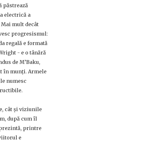
că păstrează
a electrică a
. Mai mult decât
rivesc progresismul:
da regală e formată
Wright - e o tânără
condus de M’Baku,
at în munți. Armele
e le numesc
ructibile.
, cât și viziunile
sm, după cum îl
eprezintă, printre
viitorul e