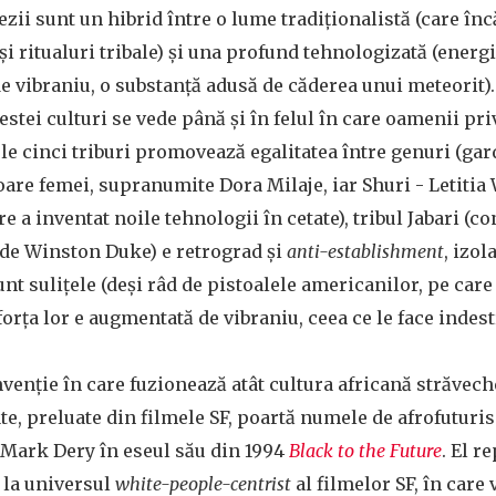
ezii sunt un hibrid între o lume tradiționalistă (care în
i ritualuri tribale) și una profund tehnologizată (energi
e vibraniu, o substanță adusă de căderea unui meteorit)
cestei culturi se vede până și în felul în care oamenii p
ele cinci triburi promovează egalitatea între genuri (gar
oare femei, supranumite Dora Milaje, iar Shuri - Letitia 
 a inventat noile tehnologii în cetate), tribul Jabari (
t de Winston Duke) e retrograd și
anti-establishment
, izol
unt sulițele (deși râd de pistoalele americanilor, pe car
forța lor e augmentată de vibraniu, ceea ce le face indest
venție în care fuzionează atât cultura africană străveche
e, preluate din filmele SF, poartă numele de afrofuturi
 Mark Dery în eseul său din 1994
Black to the Future
. El r
ă la universul
white-people-centrist
al filmelor SF, în care 