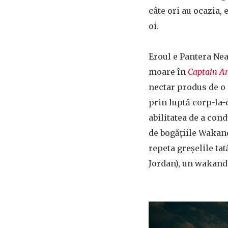
câte ori au ocazia, 
oi.
Eroul e Pantera Nea
moare în
Captain Am
nectar produs de o 
prin luptă corp-la-
abilitatea de a cond
de bogățiile Wakand
repeta greșelile tat
Jordan), un wakande