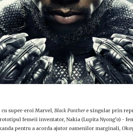
r cu super-eroi Marvel,
Black Panther
e singular prin rep
rototipul femeii inventator, Nakia (Lupita Nyong‘o) - f
kanda pentru a acorda ajutor oamenilor marginali, Okoy