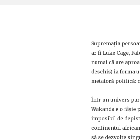
Supremația persoane
ar fi Luke Cage, Fa
numai că are aproap
deschis) ia forma u
metaforă politică: c
Într-un univers par
Wakanda e o fâșie pa
imposibil de depist
continentul african.
să se dezvolte sing