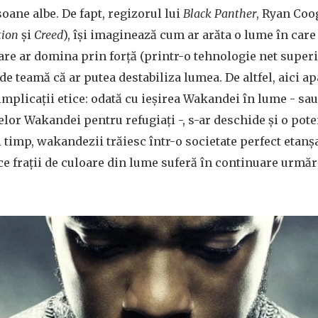
oane albe. De fapt, regizorul lui
Black Panther
, Ryan Coo
tion
și
Creed
), își imaginează cum ar arăta o lume în car
re ar domina prin forță (printr-o tehnologie net superi
de teamă că ar putea destabiliza lumea. De altfel, aici ap
 implicații etice: odată cu ieșirea Wakandei în lume - sau
lor Wakandei pentru refugiați -, s-ar deschide și o pote
 timp, wakandezii trăiesc într-o societate perfect etanșa
 ce frații de culoare din lume suferă în continuare urmăr