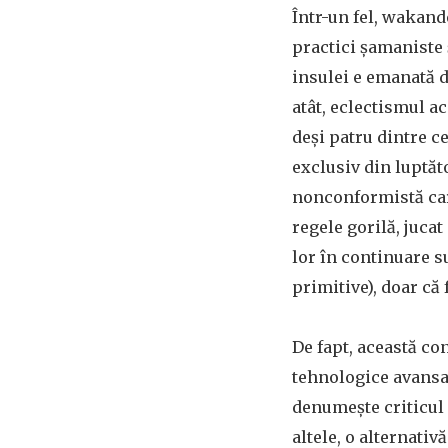
Într-un fel, wakand
practici șamaniste ș
insulei e emanată d
atât, eclectismul a
deși patru dintre c
exclusiv din luptăt
nonconformistă care
regele gorilă, juca
lor în continuare s
primitive), doar că 
De fapt, această con
tehnologice avansat
denumește criticul
altele, o alternativ