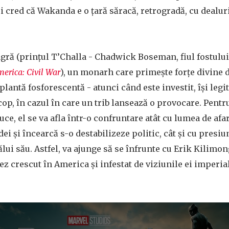
ei cred că Wakanda e o țară săracă, retrogradă, cu dealuri
gră (prințul T’Challa - Chadwick Boseman, fiul fostului
erica: Civil War
), un monarh care primește forțe divine 
plantă fosforescentă - atunci când este investit, își leg
cop, în cazul în care un trib lansează o provocare. Pentr
uce, el se va afla într-o confruntare atât cu lumea de afar
ei și încearcă s-o destabilizeze politic, cât și cu presiu
ălui său. Astfel, va ajunge să se înfrunte cu Erik Kilimo
z crescut în America și infestat de viziunile ei imperial