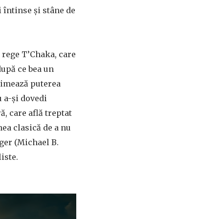
 întinse și stâne de
 rege T’Chaka, care
după ce bea un
itimează puterea
u a-și dovedi
ă, care află treptat
nea clasică de a nu
nger (Michael B.
iste.