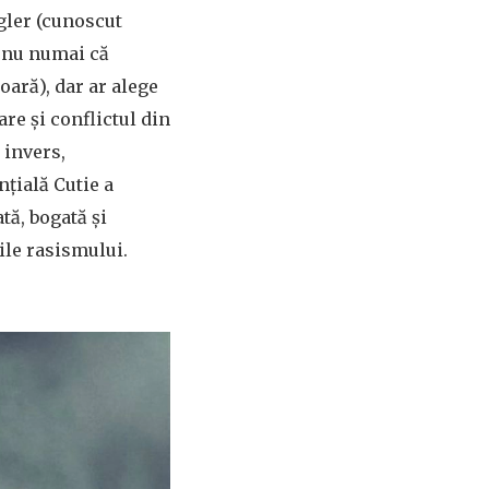
gler (cunoscut
e nu numai că
oară), dar ar alege
are și conflictul din
 invers,
nțială Cutie a
tă, bogată și
ile rasismului.