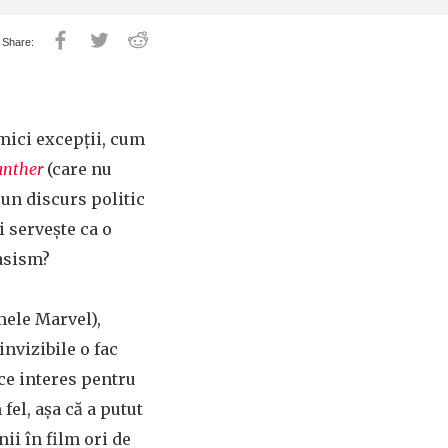
 mici excepții, cum
anther
(care nu
 un discurs politic
 servește ca o
rasism?
mele Marvel),
invizibile o fac
 ce interes pentru
fel, așa că a putut
ii în film ori de