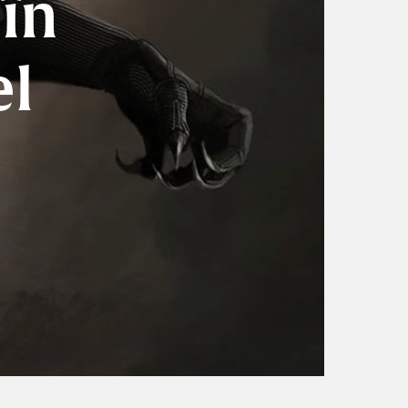
 în
el