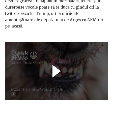
dezintegrarea limbajului în mormăială, icnete și în
dureroase vocale poate să te ducă cu gîndul ori la
twittereasca lui Trump, ori la mîrîielile
amenințătoare ale deputatului de Argeș cu AKM-uri
pe-acasă.