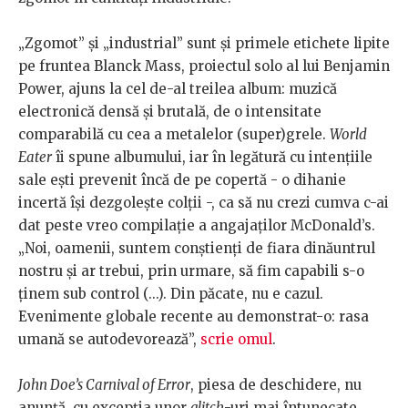
„Zgomot” și „industrial” sunt și primele etichete lipite
pe fruntea Blanck Mass, proiectul solo al lui Benjamin
Power, ajuns la cel de-al treilea album: muzică
electronică densă și brutală, de o intensitate
comparabilă cu cea a metalelor (super)grele.
World
Eater
îi spune albumului, iar în legătură cu intențiile
sale ești prevenit încă de pe copertă - o dihanie
incertă își dezgolește colții -, ca să nu crezi cumva c-ai
dat peste vreo compilație a angajaților McDonald’s.
„Noi, oamenii, suntem conștienți de fiara dinăuntrul
nostru și ar trebui, prin urmare, să fim capabili s-o
ținem sub control (...). Din păcate, nu e cazul.
Evenimente globale recente au demonstrat-o: rasa
umană se autodevorează”,
scrie omul
.
John Doe’s Carnival of Error
, piesa de deschidere, nu
anunță, cu excepția unor
glitch
-uri mai întunecate,