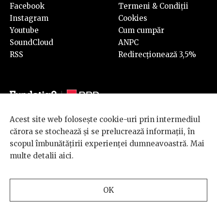
Facebook
Termeni & Condiții
Instagram
Cookies
Youtube
Cum cumpăr
SoundCloud
ANPC
RSS
Redirecționează 3,5%
Acest site web folosește cookie-uri prin intermediul
© 2026 BRD Groupe Société Générale, toate drepturile rezervate.
cărora se stochează și se prelucrează informații, în
Scena 9 este un proiect sustinut de
BRD GROUPE SOCIÉTÉ
scopul îmbunătățirii experienței dumneavoastră. Mai
GÉNÉRALE
.
multe detalii
aici
.
Design and development
OK
by
INTERKORP