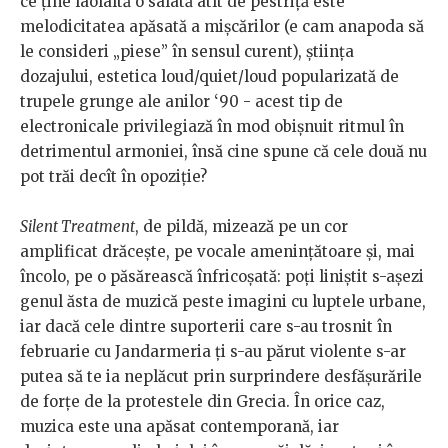
ce ține laolaltă o salată atît de pestriță este
melodicitatea apăsată a mișcărilor (e cam anapoda să
le consideri „piese” în sensul curent), știința
dozajului, estetica loud/quiet/loud popularizată de
trupele grunge ale anilor ‘90 - acest tip de
electronicale privilegiază în mod obișnuit ritmul în
detrimentul armoniei, însă cine spune că cele două nu
pot trăi decît în opoziție?
Silent Treatment
, de pildă, mizează pe un cor
amplificat drăcește, pe vocale amenințătoare și, mai
încolo, pe o păsărească înfricoșată: poți liniștit s-așezi
genul ăsta de muzică peste imagini cu luptele urbane,
iar dacă cele dintre suporterii care s-au trosnit în
februarie cu Jandarmeria ți s-au părut violente s-ar
putea să te ia neplăcut prin surprindere desfășurările
de forțe de la protestele din Grecia. În orice caz,
muzica este una apăsat contemporană, iar