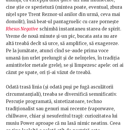
cine știe ce sperietură (mintea poate, eventual, zbura
nițel spre Trent Reznor-ul anilor din urmă, ceva mai
domolit), însă beat-ul pantagruelic cu care pornește
Rhesus Negative
schimbă instantaneu starea de spirit.
Vreme de nouă minute și-un pic, bucata asta nu are
altă treabă decît să urce, să amplifice, să exagereze.
Pe la jumătate, atunci cînd se-aude prima voce
umană (un urlet prelungit și de neînțeles, în tradiția
amintitelor metale grele), se și limpezesc apele: ori ai
căzut pe spate, ori ți-ai văzut de treabă.
Odată trasă linia (și odată puși pe fugă asculătorii
circumstanțiali), treaba se diversifică semnificativ.
Percuție programată, sintetizatoare, techno
tradiționalist sau genuri mai recente (vaporwave,
chillwave, chiar și nesuferitul trap): curiozitatea lui
musiu Power aproape că nu lasă nimic neatins. Ceea