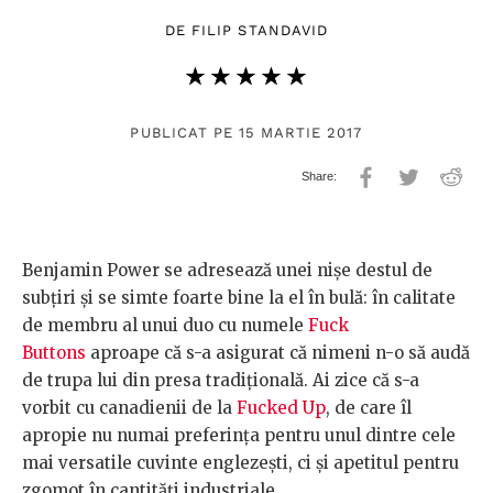
DE
FILIP STANDAVID
★★★★★
☆☆☆☆☆
PUBLICAT PE 15 MARTIE 2017
Benjamin Power se adresează unei nișe destul de
subțiri și se simte foarte bine la el în bulă: în calitate
de membru al unui duo cu numele
Fuck
Buttons
aproape că s-a asigurat că nimeni n-o să audă
de trupa lui din presa tradițională. Ai zice că s-a
vorbit cu canadienii de la
Fucked Up
, de care îl
apropie nu numai preferința pentru unul dintre cele
mai versatile cuvinte englezești, ci și apetitul pentru
zgomot în cantități industriale.