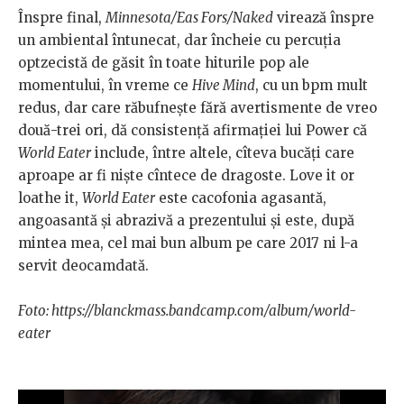
Înspre final,
Minnesota/Eas Fors/Naked
virează înspre
un ambiental întunecat, dar încheie cu percuția
optzecistă de găsit în toate hiturile pop ale
momentului, în vreme ce
Hive Mind
, cu un bpm mult
redus, dar care răbufnește fără avertismente de vreo
două-trei ori, dă consistență afirmației lui Power că
World Eater
include, între altele, cîteva bucăți care
aproape ar fi niște cîntece de dragoste. Love it or
loathe it,
World Eater
este cacofonia agasantă,
angoasantă și abrazivă a prezentului și este, după
mintea mea, cel mai bun album pe care 2017 ni l-a
servit deocamdată.
Foto: https://blanckmass.bandcamp.com/album/world-
eater