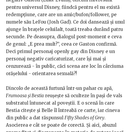
pentru universul Disney, fiindcă pentru el nu există
redempţiune, care are un amic/bufon/follower, pe
numele său LeFou (Josh Gad). Ce doi dansează şi unul
ajunge în braţele celuilalt, toată treaba durând patru
secunde. Pe deasupra, dialogul post-moment e ceva
de genul: „E prea mult?”, ceea ce Gaston confirmă.
Deci primul personaj openly gay din Disney e un
personaj negativ caricaturizat, care îşi mai şi
cenzurează - în public, căci scena are loc în cârciuma
orăşelului - orientarea sexuală?!
Dincolo de această furtună într-un pahar cu apă,
Frumoasa şi Bestia
reuşeşte să oculteze în paşi de vals
substratul întunecat al poveştii. E o scenă în care
Bestia citeşte şi Belle îl întreabă ce carte, iar cineva
din public a dat răspunsul
Fifty Shades of Grey
.
Asocierea e cât se poate de corectă. Și aici, abuzul