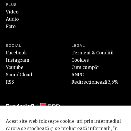
PLUS
Video
Audio
Foto
SOCIAL
LEGAL
Facebook
Termeni & Condiții
Instagram
Cookies
Youtube
Cum cumpăr
SoundCloud
ANPC
RSS
Redirecționează 3,5%
Acest site web folosește cookie-uri prin intermediul
© 2026 BRD Groupe Société Générale, toate drepturile rezervate.
cărora se stochează și se prelucrează informații, în