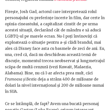
Fireşte, Josh Gad, actorul care interpretează rolul
personajului cu preferinţe incerte în film, dar certe în
opinia cineastului, a capitalizat cinstit de pe urma
acestei situaţii, declarând cât de mândru e să aducă
LGBTQ-ul pe marele ecran. Nu-l poţi învinovăţi că
exploatează o situaţie pentru a-şi clădi brandul, mai
ales că Disney face asta cu basmele de zeci de ani. Eu,
una, cred că, dacă nu deschideau această temă de
discuţie, momentul trecea neobservat şi lungmetrajul
scăpa de multă cenzură (vezi Kuwait, Malaezia,
Alabama). Bine, nu că l-ar afecta prea mult, căci
Frumoasa şi Bestia
deja a strâns 400 de milioane de
dolari la nivel internaţional şi 200 de milioane numai
în SUA.
Ce se întâmplă, de fapt? Avem una bucată personaj
negativ Gaston (Luke Evans), oricum interesant