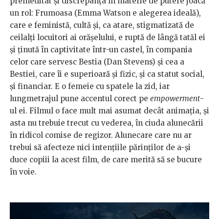
premeditat şi discrepanţa în materie de putere joacă
un rol: Frumoasa (Emma Watson e alegerea ideală),
care e feministă, cultă şi, ca atare, stigmatizată de
ceilalţi locuitori ai orăşelului, e ruptă de lângă tatăl ei
şi ţinută în captivitate într-un castel, în compania
celor care servesc Bestia (Dan Stevens) şi cea a
Bestiei, care îi e superioară şi fizic, şi ca statut social,
şi financiar. E o femeie cu spatele la zid, iar
lungmetrajul pune accentul corect pe
empowerment
-
ul ei. Filmul o face mult mai asumat decât animația, şi
asta nu trebuie trecut cu vederea, în ciuda alunecării
în ridicol comise de regizor. Alunecare care nu ar
trebui să afecteze nici intențiile părinților de a-și
duce copiii la acest film, de care merită să se bucure
în voie.