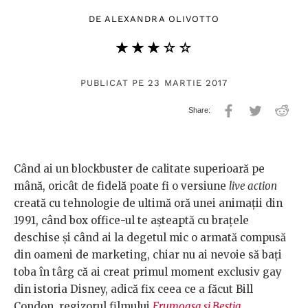
DE
ALEXANDRA OLIVOTTO
★★★★★
☆☆☆☆☆
PUBLICAT PE 23 MARTIE 2017
Când ai un blockbuster de calitate superioară pe
mână, oricât de fidelă poate fi o versiune
live action
creată cu tehnologie de ultimă oră unei animaţii din
1991, când box office-ul te aşteaptă cu braţele
deschise şi când ai la degetul mic o armată compusă
din oameni de marketing, chiar nu ai nevoie să baţi
toba în târg că ai creat primul moment exclusiv gay
din istoria Disney, adică fix ceea ce a făcut Bill
Condon, regizorul filmului
Frumoasa şi Bestia
.