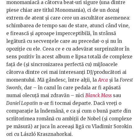
monomaniacă a câtorva beat-uri sigure (una dintre
piese chiar are titlul Monomania), ci de un dozaj
extrem de atent și care cere un ascultător asemenea:
schimbarea de tempo sau de stare, atunci când vine,
e firească și aproape imperceptibilă, în strânsă
legătură cu secvențele care au precedat-o și nu în
opoziție cu ele. Ceea ce e cu adevărat surprinzător în
sens pozitiv în acest album e lipsa totală de complexe
față de (și sincronizarea perfectă cu) mijloacele
câtorva dintre cei mai interesanți DJ/producători ai
momentului. Mă gândesc, între alții, la
Arca
și la
Forest
Swords
, dar – în cazul în care pedala ar fi apăsată
numai olecuță mai zdravăn – nici
Blanck Mass
sau
Daniel Lopatin
n-ar fi tocmai departe. Dacă vreți o
comparație la îndemână, e ca și cum o bună parte din
scriitorimea română cu ambiții de Nobel (și complexe
pe măsură) ar juca în aceeași ligă cu Vladimir Sorokin
ori cu László Krasznahorkai.