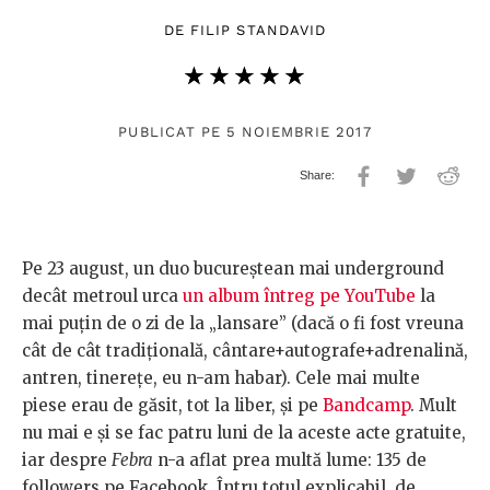
DE
FILIP STANDAVID
★★★★★
☆☆☆☆☆
PUBLICAT PE 5 NOIEMBRIE 2017
Pe 23 august, un duo bucureștean mai underground
decât metroul urca
un album întreg pe YouTube
la
mai puțin de o zi de la „lansare” (dacă o fi fost vreuna
cât de cât tradițională, cântare+autografe+adrenalină,
antren, tinerețe, eu n-am habar). Cele mai multe
piese erau de găsit, tot la liber, și pe
Bandcamp
. Mult
nu mai e și se fac patru luni de la aceste acte gratuite,
iar despre
Febra
n-a aflat prea multă lume: 135 de
followers pe Facebook. Întru totul explicabil, de