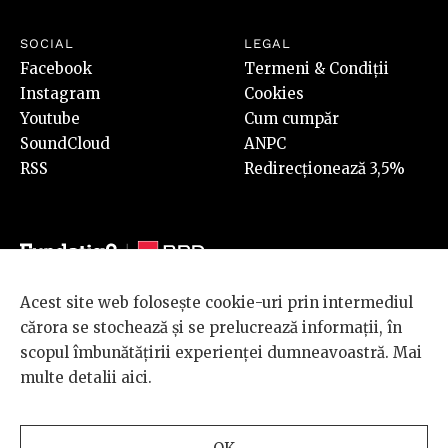
SOCIAL
LEGAL
Facebook
Termeni & Condiții
Instagram
Cookies
Youtube
Cum cumpăr
SoundCloud
ANPC
RSS
Redirecționează 3,5%
Acest site web folosește cookie-uri prin intermediul
© 2026 BRD Groupe Société Générale, toate drepturile rezervate.
cărora se stochează și se prelucrează informații, în
Scena 9 este un proiect sustinut de
BRD GROUPE SOCIÉTÉ
scopul îmbunătățirii experienței dumneavoastră. Mai
GÉNÉRALE
.
multe detalii
aici
.
Design and development