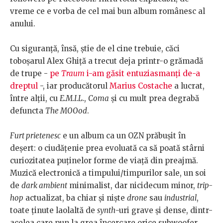
vreme ce e vorba de cel mai bun album românesc al
anului.
Cu siguranță, însă, știe de el cine trebuie, căci
toboșarul Alex Ghiță a trecut deja printr-o grămadă
de trupe -
pe
Traum
i-am găsit entuziasmanți de-a
dreptul
-, iar producătorul
Marius Costache
a lucrat,
între alții, cu
E.M.I.L.
,
Coma
și cu mult prea degrabă
defuncta
The MOOod
.
Furt prietenesc
e un album ca un OZN prăbușit în
deșert: o ciudățenie prea evoluată ca să poată stârni
curiozitatea puținelor forme de viață din preajmă.
Muzică electronică a timpului/timpurilor sale, un soi
de
dark ambient
minimalist, dar nicidecum minor,
trip-
hop
actualizat, ba chiar și niște
drone
sau
industrial
,
toate ținute laolaltă de
synth
-uri grave și dense, dintr-
acelea care pun la grea încercare orice subwoofer