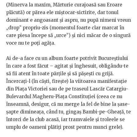
(Minerva la maxim, Mărturie curajoasă sau Eroare
plăcută) or părea ele miștocar-sictirite, dar tonul
dominant e angoasant și aspru, nu pupă nimeni vreun
„drop” propriu-zis (momentul foarte clar marcat în
care piesa începe să „urce”) și nici măcar de o singură
voce nu te poți agăța.
Ai de-a face cu un album foarte potrivit Bucureștiului
în care a fost făcut – agitat și înghesuit, obligându-te
să fii atent în toate părțile și să pășești cu grijă.
Încercați-l (în căști, firește) la viitoarea manifestație
din Piața Victoriei sau de pe traseul Lascăr Catargiu-
Bulevardul Magheru-Piața Constituției (ceea ce nu
înseamnă, desigur, că nu merge la fel de bine la șase-
șapte dimineața, când tu, gingaș Bambi-pe-Gheață, te
întorci de la club acasă, iar tramvaiele și troleele se
umplu de oameni plătiți prost pentru munci grele).