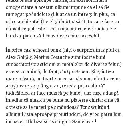
relaxate sau aproape tandre, iar extraordinara
omogenitate a acestui album impune ca el să fie
rumegat pe îndelete și luat ca un întreg: în plus, ca
orice ambiental (fie el și
dark
) răsărit, fiecare face cu
dânsul ce poftește – cei obișnuiți cu electronicalele
hard ar putea să-l considere chiar accesibil.
În orice caz, ethosul punk (nici o surpriză în faptul că
Alex Ghiță și Marius Costache sunt foarte buni
cunoscători/practicieni ai metalelor de diverse feluri)
e ceea ce animă, de fapt,
Furt prietenesc
. Și e, într-o
mare măsură, un foarte necesar răspuns oferit acelor
artiști care se plâng c-ar „rezista prin cultură”
(adicătelea ar face muzică pe bune), dar care adaugă
imediat că muzica pe bune nu plătește chiria: cine vă
oprește să le faceți pe amândouă? Tot ascultând
albumul ăsta aproape pretutindeni, de vreo patru luni
încoace, titlul s-a scris singur: Game over!