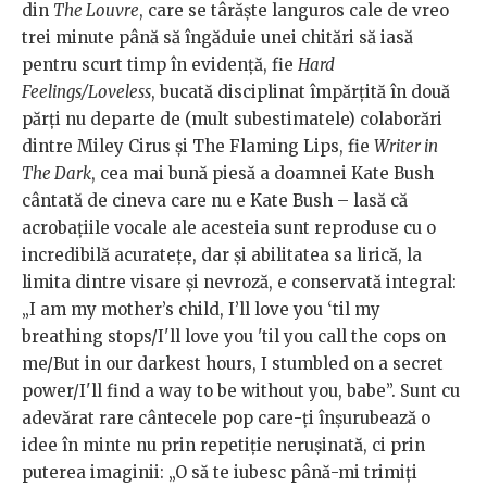
din
The Louvre
, care se târăște languros cale de vreo
trei minute până să îngăduie unei chitări să iasă
pentru scurt timp în evidență, fie
Hard
Feelings/Loveless
, bucată disciplinat împărțită în două
părți nu departe de (mult subestimatele) colaborări
dintre Miley Cirus și The Flaming Lips, fie
Writer in
The Dark
, cea mai bună piesă a doamnei Kate Bush
cântată de cineva care nu e Kate Bush – lasă că
acrobațiile vocale ale acesteia sunt reproduse cu o
incredibilă acuratețe, dar și abilitatea sa lirică, la
limita dintre visare și nevroză, e conservată integral:
„I am my mother’s child, I’ll love you ‘til my
breathing stops/I'll love you 'til you call the cops on
me/But in our darkest hours, I stumbled on a secret
power/I'll find a way to be without you, babe”. Sunt cu
adevărat rare cântecele pop care-ți înșurubează o
idee în minte nu prin repetiție nerușinată, ci prin
puterea imaginii: „O să te iubesc până-mi trimiți