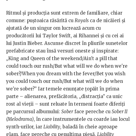
Ritmul și producția sunt extrem de familiare, chiar
comune: puștoaica răsărită cu
Royals
ca de nicăieri și
ajutată de un singur om lucrează acum cu
producătorii lui Taylor Swift, ai Rihannei și cu cei ai
lui Justin Bieber. Ascunse discret în pliurile sunetelor
prefabricate stau însă versuri oneste și inspirate:
„King and Queen of the weekend/Ain't a pill that
could touch our rush/But what will we do when we're
sober?/When you dream with the fever/Bet you wish
you could touch our rush/But what will we do when
we're sober?” Iar temele enunțate țopăit în prima
parte – alienarea, prefăcătoria, „distracția” ca unic
rost al vieții – sunt reluate în termeni foarte diferiți
pe parcursul albumului:
Sober
face pereche cu
Sober II
(Melodrama)
, în care instrumentele cu coarde iau locul
synth-urilor, iar
Liability
, baladă în cheie aproape
glam, face pereche cu penultima piesă,
Liability