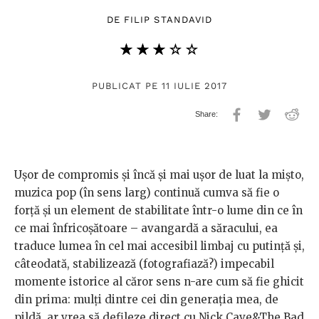
DE
FILIP STANDAVID
★★★★★
☆☆☆☆☆
PUBLICAT PE 11 IULIE 2017
Ușor de compromis și încă și mai ușor de luat la mișto,
muzica pop (în sens larg) continuă cumva să fie o
forță și un element de stabilitate într-o lume din ce în
ce mai înfricoșătoare – avangardă a săracului, ea
traduce lumea în cel mai accesibil limbaj cu putință și,
câteodată, stabilizează (fotografiază?) impecabil
momente istorice al căror sens n-are cum să fie ghicit
din prima: mulți dintre cei din generația mea, de
pildă, ar vrea să defileze direct cu Nick Cave&The Bad