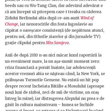
Seeds sau cu Wu-Tang Clan, dar adevărul adevărat e
că am început să pricepem care-i treaba cu căderea
Zidului Berlinului abia după ce-am auzit
Wind of
Change
, iar nenorocirile din fosta Iugoslavie au
căpătat o oareșcare consistență (de nepătruns atunci,
pentru noi, din titlurile ziarelor și din jurnalele TV)
grație clipului pentru
Miss Sarajevo
.
Anii de după 2010 n-au nici măcar luxul raportării la
un eveniment mare, la un așa-numit moment zero:
criza financiară a pornit înainte, iar adolescenții
acestor vremuri abia se nășteau când, la New York, se
prăbușeau Turnurile Gemene. Nu există un hit pop
despre recent încheiata Bătălie a Mosulului (aproape
nouă luni de război, zeci de mii de victime, un oraș
întreg în ruine), iar distrugerea Alepului nu prea e de
găsit în cultura mainstream – lumea se închide
asupra ei înseși, se retrage și se fărâmițează în văzul