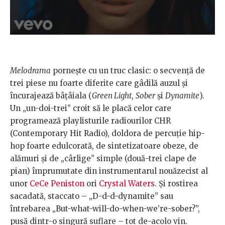
Melodrama
pornește cu un truc clasic: o secvență de
trei piese nu foarte diferite care gâdilă auzul și
încurajează bâțâiala (
Green Light
,
Sober
și
Dynamite
).
Un „un-doi-trei” croit să le placă celor care
programează playlisturile radiourilor CHR
(Contemporary Hit Radio), doldora de percuție hip-
hop foarte edulcorată, de sintetizatoare obeze, de
alămuri și de „cârlige” simple (două-trei clape de
pian) împrumutate din instrumentarul nouăzecist al
unor
CeCe Peniston
ori
Crystal Waters
. Și rostirea
sacadată, staccato – „D-d-d-dynamite” sau
întrebarea „But-what-will-do-when-we’re-sober?”,
pusă dintr-o singură suflare – tot de-acolo vin.