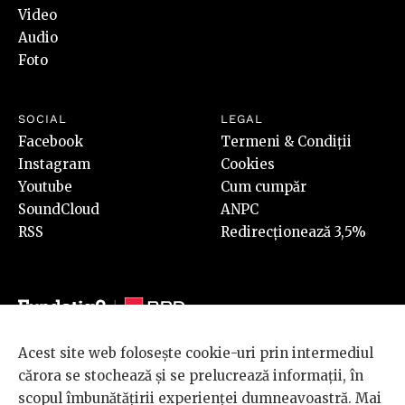
Video
Audio
Foto
SOCIAL
LEGAL
Facebook
Termeni & Condiții
Instagram
Cookies
Youtube
Cum cumpăr
SoundCloud
ANPC
RSS
Redirecționează 3,5%
Acest site web folosește cookie-uri prin intermediul
© 2026 BRD Groupe Société Générale, toate drepturile rezervate.
cărora se stochează și se prelucrează informații, în
Scena 9 este un proiect sustinut de
BRD GROUPE SOCIÉTÉ
scopul îmbunătățirii experienței dumneavoastră. Mai