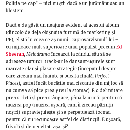
Poliția pe cap” – nici nu știi dacă e un jurământ sau un
blestem.
Dacă e de găsit un neajuns evident al acestui album
(dincolo de deja obișnuita furtună de marketing și
PR), el stă în ceea ce aș numi „caprovărzismul” lui –
cu mijloace mult superioare unui populist precum
Ed
Sheeran
,
Melodrama
încearcă la rândul său să se
adreseze tuturor: track-urile dansant-ușurele sunt
marcate clar și plasate strategic (începutul despre
care ziceam mai înainte și bucata finală,
Perfect
Places
), astfel încât bucățile mai riscante din mijloc să
nu cumva să pice prea greu la stomac). E o delimitare
prea strictă și prea stângace, până la urmă: pentru că
muzica pop (muzica ușoară, cum îi ziceau părinții
noștri) supraviețuiește și se perpetuează tocmai
pentru că nu recunoaște astfel de distincții. E ușoară,
frivolă și de neevitat: așa, și?