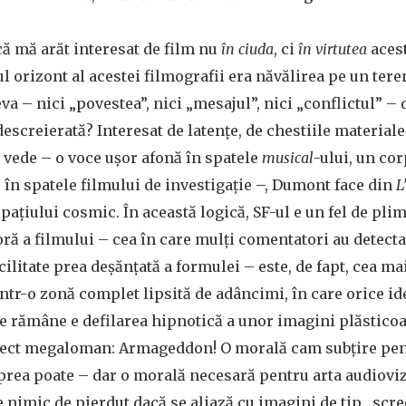
că mă arăt interesat de film nu
în ciuda
, ci
în virtutea
aces
 orizont al acestei filmografii era năvălirea pe un ter
va – nici „povestea”, nici „mesajul”, nici „conflictul” – 
escreierată? Interesat de latențe, de chestiile materiale 
e vede – o voce ușor afonă în spatele
musical
-ului, un cor
 în spatele filmului de investigație –, Dumont face din
L
pațiului cosmic. În această logică, SF-ul e un fel de pli
oră a filmului – cea în care mulți comentatori au detecta
ilitate prea deșănțată a formulei – este, de fapt, cea ma
ntr-o zonă complet lipsită de adâncimi, în care orice id
t ce rămâne e defilarea hipnotică a unor imagini plăstic
biect megaloman: Armageddon! O morală cam subțire pen
prea poate – dar o morală necesară pentru arta audioviz
e nimic de pierdut dacă se aliază cu imagini de tip „scre