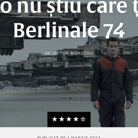
-o nu știu care ț
Berlinale 74
DE
VICTOR MOROZOV
★★★★★
☆☆☆☆☆
PUBLICAT PE 1 MARTIE 2024