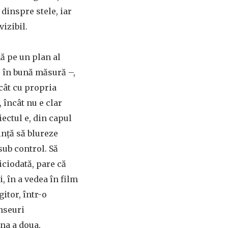
 dinspre stele, iar
izibil.
ă pe un plan al
 – în bună măsură –,
cât cu propria
 încât nu e clar
ectul e, din capul
ință să blureze
sub control. Să
iciodată, pare că
, în a vedea în film
itor, într-o
anseuri
âna a doua.