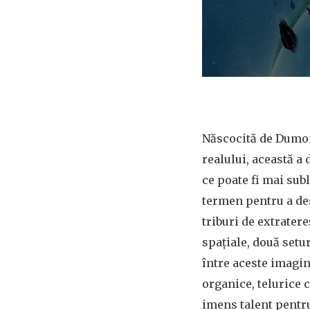
Născocită de Dumont
realului, această a 
ce poate fi mai sub
termen pentru a des
triburi de extratere
spațiale, două setur
între aceste imagin
organice, telurice 
imens talent pentru 