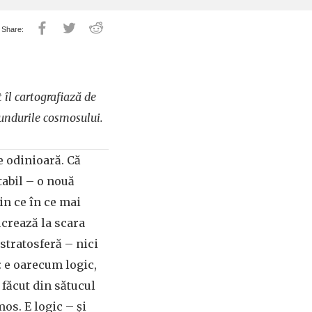
 îl cartografiază de
ăfundurile cosmosului.
e odinioară. Că
tabil – o nouă
din ce în ce mai
crează la scara
stratosferă – nici
: e oarecum logic,
 făcut din sătucul
mos. E logic – și