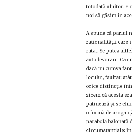
totodată uluitor. E 
noi să găsim în ac
A spune că pariul n
raționalității care 
ratat. Se putea altfe
autodevorare. Ca er
dacă nu cumva fanta
locului, faultat: a
orice distincție în
zicem că acesta era
patinează și se chi
o formă de aroganță
parabolă balonată de
circumstanțiale; în