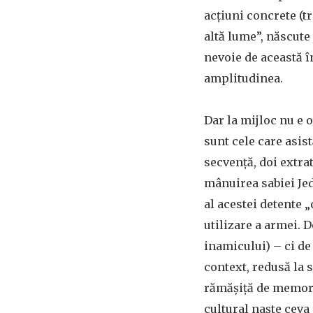
acțiuni concrete (t
altă lume”, născute
nevoie de această î
amplitudinea.
Dar la mijloc nu e 
sunt cele care asis
secvență, doi extra
mânuirea sabiei Jed
al acestei detente „
utilizare a armei. D
inamicului) – ci de
context, redusă la 
rămășiță de memorie
cultural naște ceva