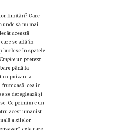
tor limitări? Oare
en unde să nu mai
decât această
care se află în
p burlesc în spatele
’Empire
un pretext
mbare până la
t o epuizare a
i frumoasă: cea în
ee se dereglează și
oase. Ce primim e un
tru acest umanist
uală a zilelor
ensaver”, cele care