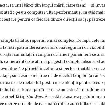
ractarea unei bărci din largul mării către țărm) – și inva
 sintetic pe un computer ultraperformant și cu atât ma
ncleștare pentru ca fiecare dintre direcții să își păstre
o simplă bătălie: raportul e mai complex. De fapt, cele m
tă la întrepătrunderea acestor două regimuri de vizibilit
tereștri camuflați în corpuri de tineri pământeni se ant
i: camera întârzie atunci pe gestul complet absurd al ac
ca-n filme”, o piruetă încetinită și perfect inutilă care c
e fapt, succesul, aici, ține nu de efectul tangibil (o rană
 urma sa, de inefabilul posturii, de atenția pentru o cor
stadiul de automat pur în care se amestecă un rudiment 
 cinefilă tip S
tar Wars
. Această detașare a gestului mat
 ce merge dincolo de gag, până într-o zonă tulbure a sub