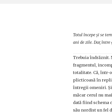
Totul începe și se te
ani de zile. Dar, într
Trebuia îndrăznit. 
fragmentul, incompl
totalitate. Că, într
plicticoasă în repl
întregii omeniri. Ș
măcar cerul nu mai 
dată fiind schema c
său nordist un fel d