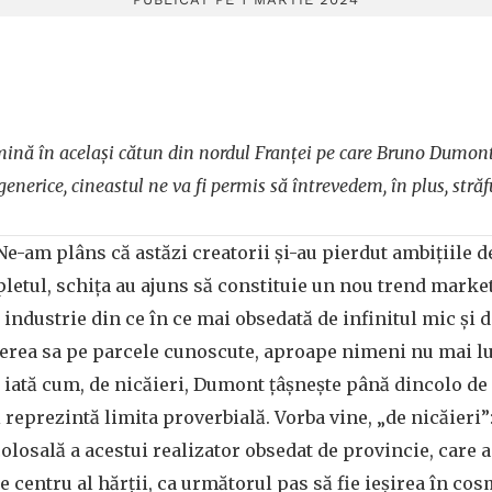
rmină în același cătun din nordul Franței pe care Bruno Dumont
e generice, cineastul ne va fi permis să întrevedem, în plus, str
Ne-am plâns că astăzi creatorii și-au pierdut ambițiile d
etul, schița au ajuns să constituie un nou trend marke
-o industrie din ce în ce mai obsedată de infinitul mic și 
ierea sa pe parcele cunoscute, aproape nimeni nu mai lu
i iată cum, de nicăieri, Dumont țâșnește până dincolo de 
reprezintă limita proverbială. Vorba vine, „de nicăieri”
olosală a acestui realizator obsedat de provincie, care a
e centru al hărții, ca următorul pas să fie ieșirea în cos