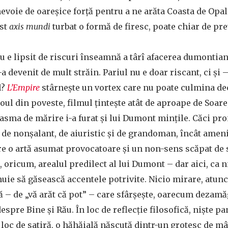
nevoie de oareșice forță pentru a ne arăta Coasta de Opal
est
axis mundi
turbat o formă de firesc, poate chiar de prev
u e lipsit de riscuri înseamnă a târî afacerea dumontian
i-a devenit de mult străin. Pariul nu e doar riscant, ci și
l?
L’Empire
stârnește un vortex care nu poate culmina de
oul din poveste, filmul țintește atât de aproape de Soare,
sma de mărire i-a furat și lui Dumont mințile. Căci proi
tât de nonșalant, de aiuristic și de grandoman, încât amen
tre o artă asumat provocatoare și un non-sens scăpat de 
, oricum, arealul predilect al lui Dumont – dar aici, ca n
nuie să găsească accentele potrivite. Nicio mirare, atunci
 – de „vă arăt că pot” – care sfârșește, oarecum dezamăg
spre Bine și Rău. În loc de reflecție filosofică, niște p
 loc de satiră, o hăhăială născută dintr-un grotesc de m