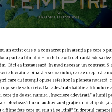
, un artist care s-a consacrat prin atenția pe care o pur
doua parte a filmului – un fel de odă delirantă adusă dez
lim. Căci ea instaurează, în mod necesar, un contrast. S-
crie lucrătura binară a scenariului, care e drept că e 
ștri care au intenții opuse referitor la planeta noastră,
i opuse de valori etc. Dar adevărata bătălie a filmului e a
i care țin de așa-numita „înscriere adevărată” a lumii 
care blochează fluxul audiovizual grație unui chip de ț
a filma fețe care nu știu să se „țină” în dreptul camerei