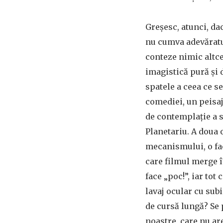
Greșesc, atunci, da
nu cumva adevăratul
conteze nimic altce
imagistică pură și d
spatele a ceea ce s
comediei, un peisaj
de contemplație a s
Planetariu. A doua 
mecanismului, o fac
care filmul merge î
face „poc!”, iar to
lavaj ocular cu su
de cursă lungă? Se 
noastre, care nu ar