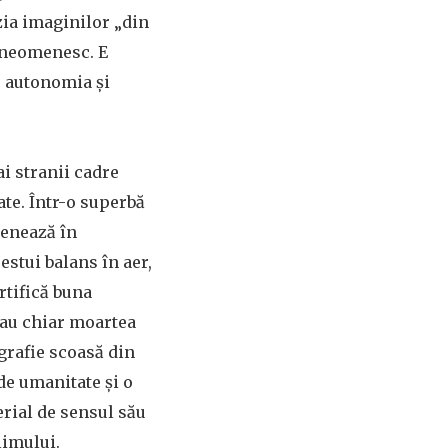
zia imaginilor „din
i neomenesc. E
ze autonomia și
ai stranii cadre
ate. Într-o superbă
renează în
estui balans în aer,
ertifică buna
 sau chiar moartea
egrafie scoasă din
de umanitate și o
erial de sensul său
limului.