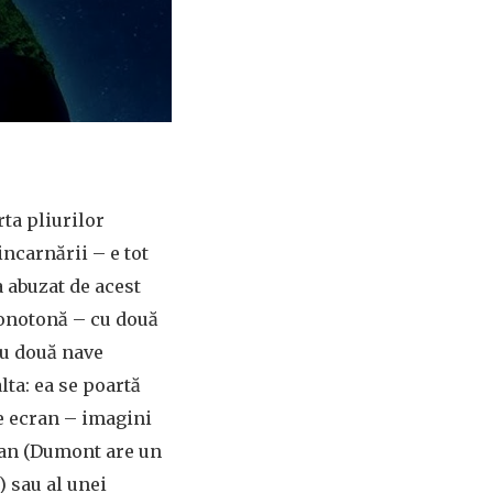
ta pliurilor
incarnării – e tot
a abuzat de acest
monotonă – cu două
 cu două nave
lta: ea se poartă
pe ecran – imagini
ăran (Dumont are un
) sau al unei