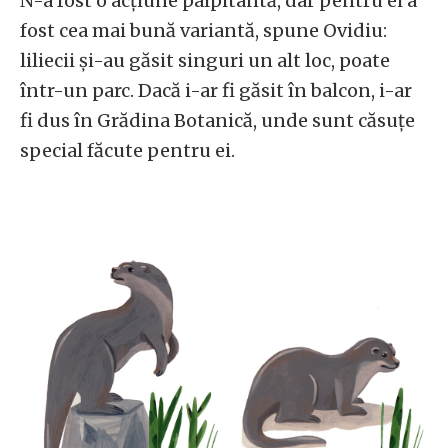
N-a fost o acțiune palpitantă, dar pentru ei a
fost cea mai bună variantă, spune Ovidiu:
liliecii și-au găsit singuri un alt loc, poate
într-un parc. Dacă i-ar fi găsit în balcon, i-ar
fi dus în Grădina Botanică, unde sunt căsuțe
special făcute pentru ei.