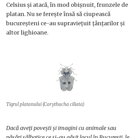
Celsius și atacă, în mod obișnuit, frunzele de
platan. Nu se ferește însă să ciupească
bucureșteni ce-au supraviețuit țânțarilor și
altor lighioane.
Tigrul platanului (Corythucha ciliata)
Dacă aveți povești și imagini cu animale sau
păsări sălbatice ce și-au găsit locul în București, le