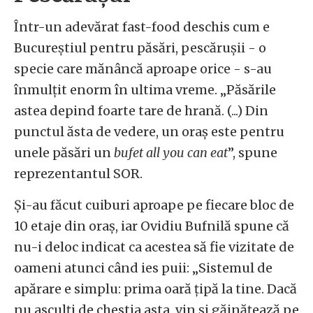
Într-un adevărat fast-food deschis cum e
Bucureștiul pentru păsări, pescărușii - o
specie care mănâncă aproape orice - s-au
înmulțit enorm în ultima vreme. „Păsările
astea depind foarte tare de hrană. (...) Din
punctul ăsta de vedere, un oraș este pentru
unele păsări un
bufet all you can eat
”, spune
reprezentantul SOR.
Și-au făcut cuiburi aproape pe fiecare bloc de
10 etaje din oraș, iar Ovidiu Bufnilă spune că
nu-i deloc indicat ca acestea să fie vizitate de
oameni atunci când ies puii: „Sistemul de
apărare e simplu: prima oară țipă la tine. Dacă
nu asculți de chestia asta, vin și găinățează pe