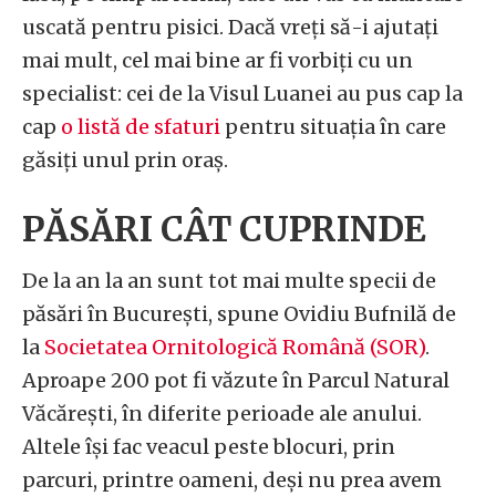
uscată pentru pisici. Dacă vreți să-i ajutați
mai mult, cel mai bine ar fi vorbiți cu un
specialist: cei de la Visul Luanei au pus cap la
cap
o listă de sfaturi
pentru situația în care
găsiți unul prin oraș.
PĂSĂRI CÂT CUPRINDE
De la an la an sunt tot mai multe specii de
păsări în București, spune Ovidiu Bufnilă de
la
Societatea Ornitologică Română (SOR)
.
Aproape 200 pot fi văzute în Parcul Natural
Văcărești, în diferite perioade ale anului.
Altele își fac veacul peste blocuri, prin
parcuri, printre oameni, deși nu prea avem