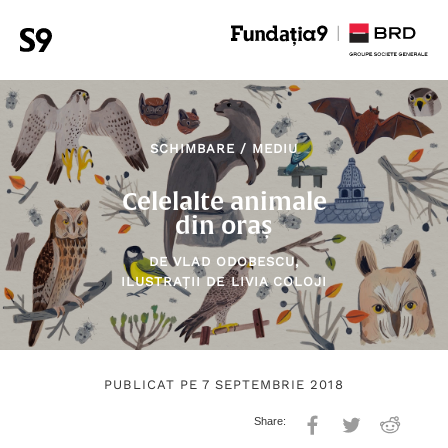
SCHIMBARE
/
MEDIU
Celelalte animale
din oraș
DE
VLAD ODOBESCU
,
ILUSTRAȚII DE
LIVIA COLOJI
PUBLICAT PE 7 SEPTEMBRIE 2018