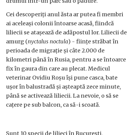
drumul într-un parc sau o pădure.
Cei descoperiți anul ăsta ar putea fi membri
ai aceleași colonii întoarse acasă, fiindcă
liliecii se atașează de adăpostul lor. Liliecii de
amurg (
nyctalus noctula
) - ființe străbat în
perioada de migrație și câte 2.000 de
kilometri până în Rusia, pentru a se întoarce
fix în gaura din care au plecat. Medicul
veterinar Ovidiu Roșu își pune casca, bate
ușor în balustradă și așteaptă zece minute,
până se activează liliecii. La nevoie, o să se
cațere pe sub balcon, ca să-i scoată.
Sunt 10 specii de lilieci în București,