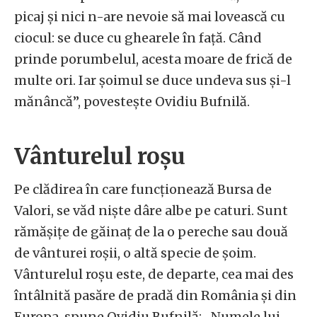
picaj și nici n-are nevoie să mai lovească cu
ciocul: se duce cu ghearele în față. Când
prinde porumbelul, acesta moare de frică de
multe ori. Iar șoimul se duce undeva sus și-l
mănâncă”, povestește Ovidiu Bufnilă.
Vânturelul roșu
Pe clădirea în care funcționează Bursa de
Valori, se văd niște dâre albe pe caturi. Sunt
rămășițe de găinaț de la o pereche sau două
de vânturei roșii, o altă specie de șoim.
Vânturelul roșu este, de departe, cea mai des
întâlnită pasăre de pradă din România și din
Europa, spune Ovidiu Bufnilă: „Numele lui