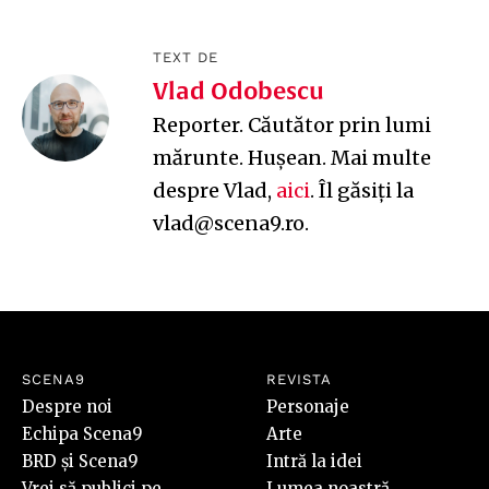
TEXT DE
Vlad Odobescu
Reporter. Căutător prin lumi
mărunte. Hușean. Mai multe
despre Vlad,
aici
. Îl găsiți la
vlad@scena9.ro.
SCENA9
REVISTA
Despre noi
Personaje
Echipa Scena9
Arte
BRD și Scena9
Intră la idei
Vrei să publici pe
Lumea noastră