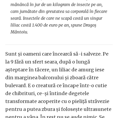
mănâncă în jur de un kilogram de insecte pe an,
cam jumătate din greutatea sa corporală în fiecare
seară. Insectele de care ne scapă costă un singur
liliac costă 1.400 de euro pe an, spune Dragoș
Măntoiu.
Sunt și oameni care încearcă să-i salveze. Pe
la 9 fără un sfert seara, după o lungă
așteptare în tăcere, un liliac de amurg iese
din marginea balconului și zboară către
bulevard. E o creatură ce încape într-o cutie
de chibrituri, ce-și întinde degetele
transformate acoperite cu o pieliță străvezie
pentru a putea zbura și folosește ultrasunete
pentru a vâna. În rest nu se aude nimic. Se