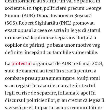
dezinformării au stârnit un val de panică în
societate. În fapt, politicieni precum George
Simion (AUR), Diana Iovanovici Șoșoacă
(SOS), Robert Sighiartău (PNL) promovau
exact opusul a ceea ce scria în lege: că statul
urmează să legitimeze separarea forțată a
copiilor de părinți, pe baza unor motive vag
definite, începând cu familiile vulnerabile.
La
protestul
organizat de AUR pe 6 mai 2023,
sute de oameni au ieșit în stradă pentru a
combate presupusa amenințare. Mulți romi
s-au regăsit în cazurile marcate în textul
legii cu risc de separare, inflamate apoi în
discursul politicienilor, și au crezut că legea îi
vizează pe ei. Impactul asupra comunităților