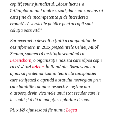
copiii”, spune jurnalistul. „Acest lucru s-a
întâmplat în mai multe cazuri, dar sunt convins că
asta ține de incompetență și de încrederea
eronată că serviciile publice pentru copil sunt
soluția potrivită.”
Barnevernet a devenit o țintă a campaniilor de
dezinformare. În 2015, președintele Cehiei, Miloš
Zeman, spunea că instituția seamănă cu
Lebensborn
, o organizație nazistă care răpea copii
cu trăsături
ariene
. În România, Barnevernet a
ajuns să fie demonizat în teorii ale conspirației
care schițează o agendă a statului norvegian prin
care familiile române, respectiv creștine din
diaspora, devin victimele unui stat secular care le
ia copiii și îi dă în adopție cuplurilor de gay.
PL-x 145 ajunsese să fie numit
Legea