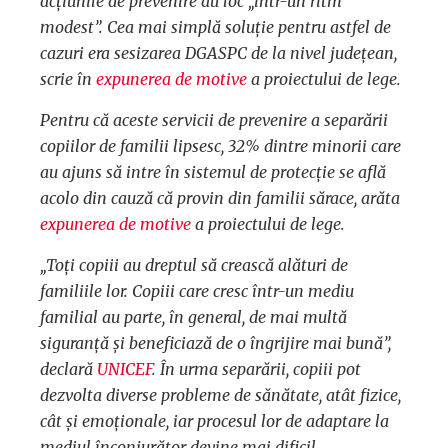
acțiunile de prevenire au loc „într-un ritm
modest”. Cea mai simplă soluție pentru astfel de
cazuri era sesizarea DGASPC de la nivel județean,
scrie în
expunerea de motive
a proiectului de lege.
Pentru că aceste servicii de prevenire a separării
copiilor de familii lipsesc, 32% dintre minorii care
au ajuns să intre în sistemul de protecție se află
acolo din cauză că provin din familii sărace, arăta
expunerea de motive
a proiectului de lege.
„Toți copiii au dreptul să crească alături de
familiile lor. Copiii care cresc într-un mediu
familial au parte, în general, de mai multă
siguranță și beneficiază de o îngrijire mai bună”,
declară
UNICEF
. În urma separării, copiii pot
dezvolta diverse probleme de sănătate, atât fizice,
cât și emoționale, iar procesul lor de adaptare la
mediul înconjurător devine mai dificil.