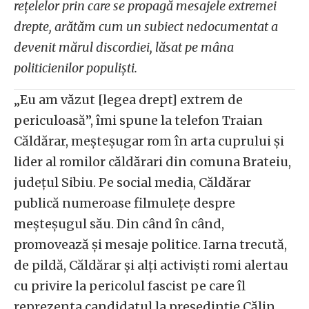
rețelelor prin care se propagă mesajele extremei
drepte, arătăm cum un subiect nedocumentat a
devenit mărul discordiei, lăsat pe mâna
politicienilor populiști.
„Eu am văzut [legea drept] extrem de
periculoasă”, îmi spune la telefon Traian
Căldărar, meșteșugar rom în arta cuprului și
lider al romilor căldărari din comuna Brateiu,
județul Sibiu. Pe social media, Căldărar
publică numeroase filmulețe despre
meșteșugul său. Din când în când,
promovează și mesaje politice. Iarna trecută,
de pildă, Căldărar și alți activiști romi alertau
cu privire la pericolul fascist pe care îl
reprezenta candidatul la președinție Călin