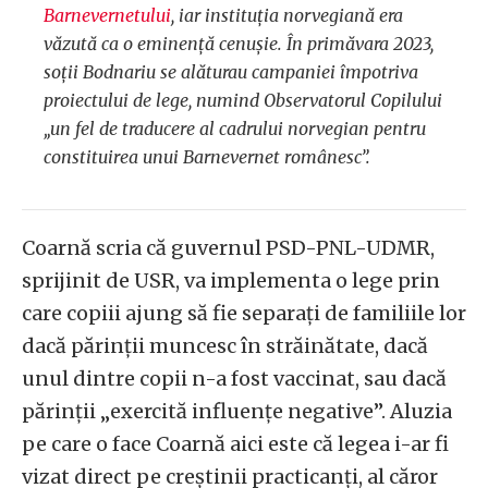
Barnevernetului
, iar instituția norvegiană era
văzută ca o eminență cenușie. În primăvara 2023,
soții Bodnariu se alăturau campaniei împotriva
proiectului de lege, numind Observatorul Copilului
„un fel de traducere al cadrului norvegian pentru
constituirea unui Barnevernet românesc”.
Coarnă scria că guvernul PSD-PNL-UDMR,
sprijinit de USR, va implementa o lege prin
care copiii ajung să fie separați de familiile lor
dacă părinții muncesc în străinătate, dacă
unul dintre copii n-a fost vaccinat, sau dacă
părinții „exercită influențe negative”. Aluzia
pe care o face Coarnă aici este că legea i-ar fi
vizat direct pe creștinii practicanți, al căror