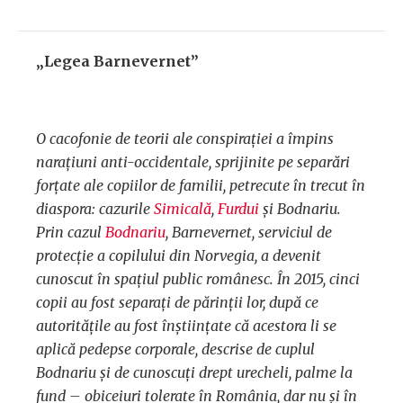
„Legea Barnevernet”
O cacofonie de teorii ale conspirației a împins
narațiuni anti-occidentale, sprijinite pe separări
forțate ale copiilor de familii, petrecute în trecut în
diaspora: cazurile
Simicală
,
Furdui
și Bodnariu.
Prin cazul
Bodnariu
, Barnevernet, serviciul de
protecție a copilului din Norvegia, a devenit
cunoscut în spațiul public românesc. În 2015, cinci
copii au fost separați de părinții lor, după ce
autoritățile au fost înștiințate că acestora li se
aplică pedepse corporale, descrise de cuplul
Bodnariu și de cunoscuți drept
urecheli
,
palme la
fund
– obiceiuri tolerate în România, dar nu și în