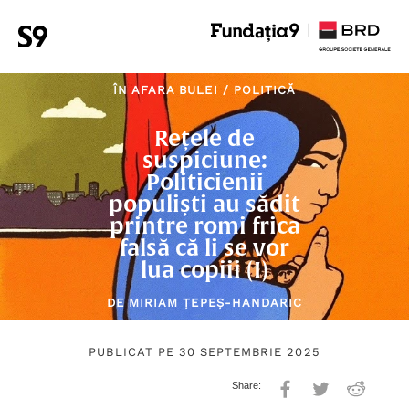
ÎN AFARA BULEI
/
POLITICĂ
Rețele de
suspiciune:
Politicienii
populiști au sădit
printre romi frica
falsă că li se vor
lua copiii (I)
DE
MIRIAM ȚEPEȘ-HANDARIC
PUBLICAT PE 30 SEPTEMBRIE 2025