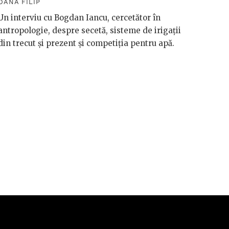
OANA FILIP
OANA F
Un interviu cu Bogdan Iancu, cercetător în
antropologie, despre secetă, sisteme de irigații
Håkan 
din trecut și prezent și competiția pentru apă.
vorbeșt
vreme 
valori
riscuri