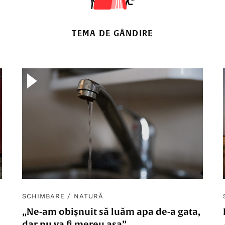
TEMA DE GÂNDIRE
SCHIMBARE
/
NATURĂ
„Ne-am obișnuit să luăm apa de-a gata,
dar nu va fi mereu așa”