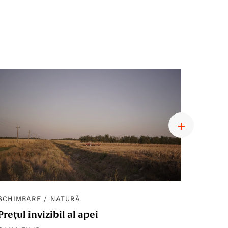
SCHIMBARE
/
NATURĂ
SCHIM
Prețul invizibil al apei
Diplom
macro