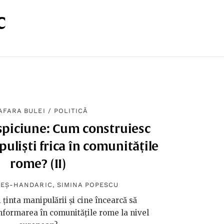
c
 AFARA BULEI
/
POLITICĂ
spiciune: Cum construiesc
puliști frica în comunitățile
rome? (II)
PEȘ-HANDARIC
,
SIMINA POPESCU
 ținta manipulării și cine încearcă să
formarea în comunitățile rome la nivel