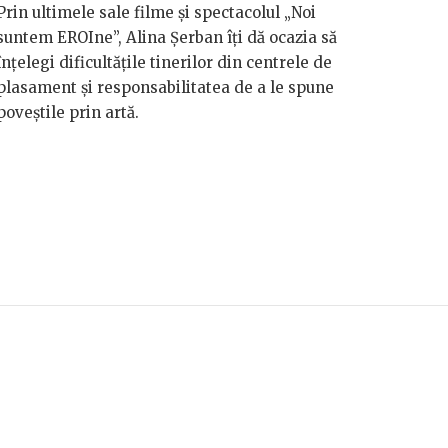
Prin ultimele sale filme și spectacolul „Noi
suntem EROIne”, Alina Șerban îți dă ocazia să
înțelegi dificultățile tinerilor din centrele de
plasament și responsabilitatea de a le spune
poveștile prin artă.