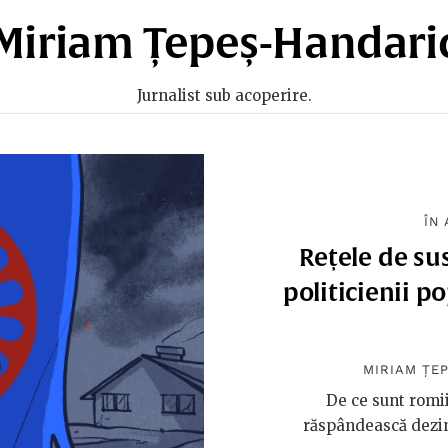
Miriam Țepeș-Handari
Jurnalist sub acoperire.
ÎN
Rețele de su
politicienii po
MIRIAM ȚE
De ce sunt romii
răspândească dezin