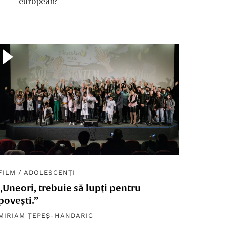
european?
FILM
/
ADOLESCENȚI
„Uneori, trebuie să lupți pentru
povești.”
MIRIAM ȚEPEȘ-HANDARIC