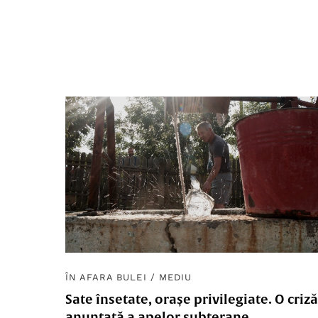
ÎN AFARA BULEI
/
MEDIU
Sate însetate, orașe privilegiate. O criză
anunțată a apelor subterane