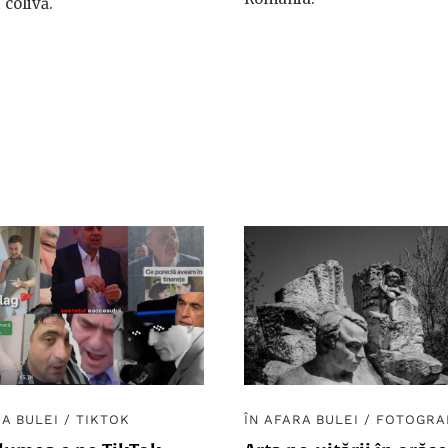
colivă.
RA BULEI
/
TIKTOK
ÎN AFARA BULEI
/
FOTOGRA