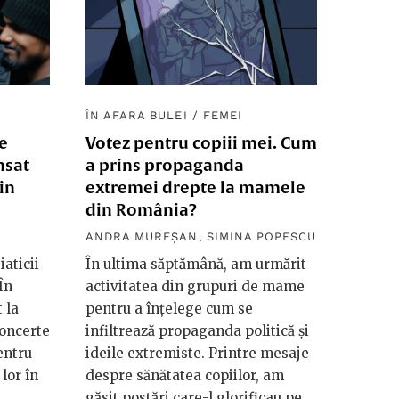
ÎN AFARA BULEI
/
FEMEI
re
Votez pentru copiii mei. Cum
nsat
a prins propaganda
in
extremei drepte la mamele
din România?
ANDRA MUREȘAN
,
SIMINA POPESCU
aticii
În ultima săptămână, am urmărit
În
activitatea din grupuri de mame
 la
pentru a înțelege cum se
concerte
infiltrează propaganda politică și
entru
ideile extremiste. Printre mesaje
lor în
despre sănătatea copiilor, am
găsit postări care-l glorificau pe