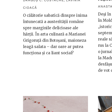
DRAGOȘ C. COSTACHE
,
LAVINIA
ANAST
CIOACĂ
Deși în
O călătorie sabatică dinspre inima
în Mold
întunecată a austerității române
„istori
spre marginile delicioase ale
septem
hărții. În arta culinară a Marianei
reale s
Grigoruță din Botoșani, maioneza
rus la C
leagă salata – dar oare ar putea
o jurna
funcționa și ca liant social?
la Madr
desfășur
de vot 