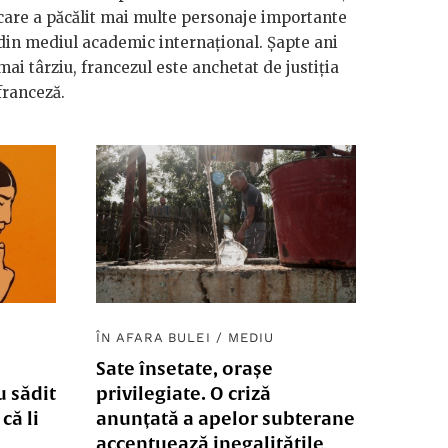
care a păcălit mai multe personaje importante
din mediul academic internațional. Șapte ani
mai târziu, francezul este anchetat de justiția
franceză.
ÎN AFARA BULEI
/
MEDIU
Sate însetate, orașe
u sădit
privilegiate. O criză
că li
anunțată a apelor subterane
accentuează inegalitățile