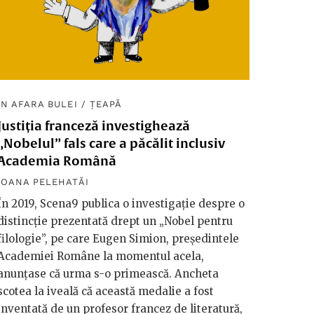
ÎN AFARA BULEI
/
ȚEAPĂ
Justiția franceză investighează
„Nobelul” fals care a păcălit inclusiv
Academia Română
IOANA PELEHATĂI
În 2019, Scena9 publica o investigație despre o
distincție prezentată drept un „Nobel pentru
filologie”, pe care Eugen Simion, președintele
Academiei Române la momentul acela,
anunțase că urma s-o primească. Ancheta
scotea la iveală că această medalie a fost
inventată de un profesor francez de literatură,