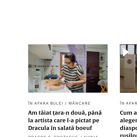
ÎN AFARA BULEI
/
MÂNCARE
ÎN AFA
Am tăiat țara-n două, până
Cum a
la artista care l-a pictat pe
aleger
Dracula în salată boeuf
diaspo
rușilo