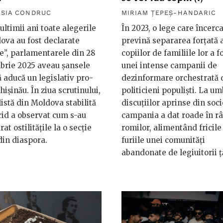
ASIA CONDRUC
MIRIAM ȚEPEȘ-HANDARIC
 ultimii ani toate alegerile
În 2023, o lege care încerca
ova au fost declarate
prevină separarea forțată 
ce”, parlamentarele din 28
copiilor de familiile lor a f
brie 2025 aveau șansele
unei intense campanii de
ă aducă un legislativ pro-
dezinformare orchestrată 
hișinău. În ziua scrutinului,
politicieni populiști. La u
listă din Moldova stabilită
discuțiilor aprinse din soci
id a observat cum s-au
campania a dat roade în r
at ostilitățile la o secție
romilor, alimentând fricile 
din diaspora.
furiile unei comunități
abandonate de legiuitorii ță