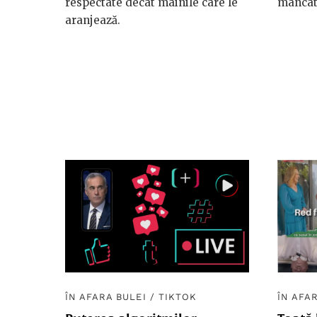
respectate decât mâinile care le
mâncat 
aranjează.
ÎN AFARA BULEI
/
TIKTOK
ÎN AFA