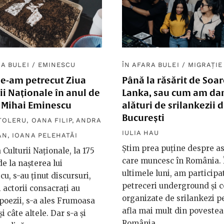
RA BULEI
/
EMINESCU
ÎN AFARA BULEI
/
MIGRAȚIE
e-am petrecut Ziua
Până la răsărit de Soa
ii Naționale în anul de
Lanka, sau cum am da
e Mihai Eminescu
alături de srilankezii d
București
TOLERU
,
OANA FILIP
,
ANDRA
IULIA HAU
AN
,
IOANA PELEHATĂI
Știm prea puține despre asi
 Culturii Naționale, la 175
care muncesc în România. 
de la nașterea lui
ultimele luni, am participat
u, s-au ținut discursuri,
petreceri underground și 
i actorii consacrați au
organizate de srilankezi p
 poezii, s-a ales Frumoasa
afla mai mult din povestea 
și câte altele. Dar s-a și
România.