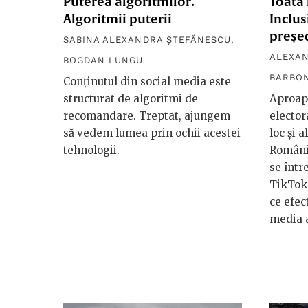
Puterea algoritmilor.
Toată 
Algoritmii puterii
Inclus
preșe
SABINA ALEXANDRA ȘTEFĂNESCU
,
ALEXAN
BOGDAN LUNGU
BARBON
Conținutul din social media este
structurat de algoritmi de
Aproape
recomandare. Treptat, ajungem
elector
să vedem lumea prin ochii acestei
loc și 
tehnologii.
România
se într
TikTok.
ce efec
media a