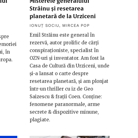
lul
Misterele generalului
Străinu și resetarea
planetară de la Urziceni
IONUȚ SOCIU
,
MIRCEA POP
Emil Străinu este general în
spre
rezervă, autor prolific de cărți
memoriei
conspiraționiste, specialist în
i, în
OZN-uri și inventator. Am fost la
uropa.
Casa de Cultură din Urziceni, unde
și-a lansat o carte despre
resetarea planetară, și am plonjat
într-un thriller cu iz de Geo
Saizescu & frații Coen. Conține:
fenomene paranormale, arme
secrete & dispozitive minune,
plagiate.