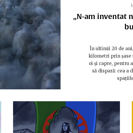
„N-am inventat no
bu
În ultimii 20 de an
kilometri prin șase ț
oi și capre, pentru a
să dispară: cea a 
spațiil