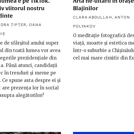
lumea e pe TikTok.
Arta ne-uitării în orășe
iv viitorul nostru
Blajinilor
dinte
CLARA ABDULLAH
,
ANTON
DRA ȚIPȚER
,
OANA
POLYAKOV
IE
O meditație fotografică de
 de sfârșitul anului super
viață, moarte și estetica 
al din toată lumea vor avea
într-o suburbie a Chișinăulu
alegerile prezidențiale din
cel mai mare cimitir din E
. Până atunci, candidații
ec în trenduri și meme pe
 Ce spune asta despre ei și
t are prezența lor în social
supra alegătorilor?