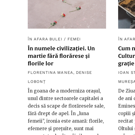
ÎN AFARA BULEI
/
FEMEI
ÎN AFA
În numele civilizației. Un
Cum n
martie fără florărese și
Cultur
florile lor
grați
FLORENTINA MANEA
,
DENISE
IOAN S
LOBONȚ
MUREȘ
În goana de a moderniza orașul,
De Ziua
unul dintre sectoarele capitalei a
de ani 
decis să scape de florăresele sale,
Eminesc
fără drept de apel. În „luna
copiii ș
femeii”, ironia este amară: florile,
recitat
efemere și prețuite, sunt mai
Oltului 