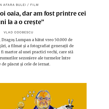
ÎN AFARA BULEI
/
FILM
i oaia, dar am fost printre cei
ni la a o crește”
VLAD ODOBESCU
i, Dragoș Lumpan a bătut vreo 50.000 de
ări, a filmat și a fotografiat generații de
 fi martor al unei practici vechi, care stă
drumurilor sezoniere ale turmelor între
e de păscut și cele de iernat.