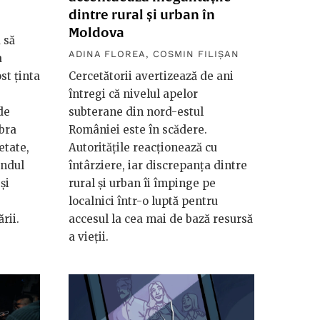
dintre rural și urban în
Moldova
 să
ADINA FLOREA
,
COSMIN FILIȘAN
a
ost ținta
Cercetătorii avertizează de ani
întregi că nivelul apelor
de
subterane din nord-estul
mbra
României este în scădere.
etate,
Autoritățile reacționează cu
ândul
întârziere, iar discrepanța dintre
și
rural și urban îi împinge pe
localnici într-o luptă pentru
rii.
accesul la cea mai de bază resursă
a vieții.