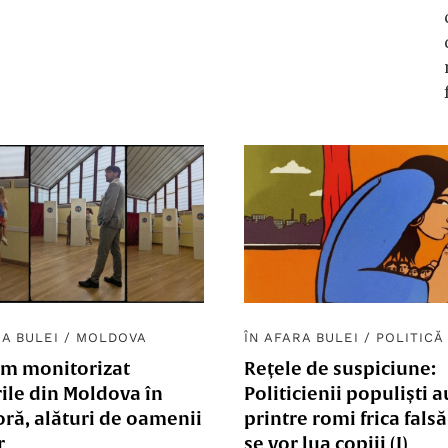
RA BULEI
/
MOLDOVA
ÎN AFARA BULEI
/
POLITICĂ
m monitorizat
Rețele de suspiciune:
ile din Moldova în
Politicienii populiști a
ră, alături de oamenii
printre romi frica falsă 
r
se vor lua copiii (I)