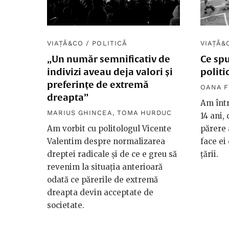
VIAȚĂ&CO
/
POLITICĂ
VIAȚĂ&
„Un număr semnificativ de
Ce spu
indivizi aveau deja valori și
politi
preferințe de extremă
OANA F
dreapta”
Am într
MARIUS GHINCEA
,
TOMA HURDUC
14 ani, 
Am vorbit cu politologul Vicente
părere 
Valentim despre normalizarea
face ei
dreptei radicale și de ce e greu să
țării.
revenim la situația anterioară
odată ce părerile de extremă
dreapta devin acceptate de
societate.