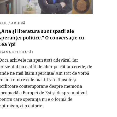
V.I.P.
/
ARHIVĂ
„Arta și literatura sunt spații ale
speranței politice.” O conversație cu
Lea Ypi
IOANA PELEHATĂI
Dacă arhivele nu spun (tot) adevărul, iar
prezentul nu e atât de liber pe cât am crede, de
unde ne mai luăm speranța? Am stat de vorbă
cu una dintre cele mai titrate filosofe și
scriitoare contemporane despre memoria
incomodă a Europei de Est și despre motivul
pentru care speranța nu e o formă de
optimism, ci o datorie.