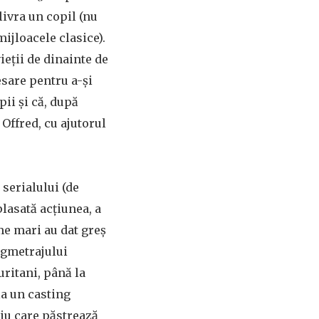
livra un copil (nu
mijloacele clasice).
vieţii de dinainte de
cesare pentru a-şi
pii şi că, după
 Offred, cu ajutorul
 serialului (de
plasată acţiunea, a
me mari au dat greş
ngmetrajului
ritani, până la
la un casting
riu care păstrează