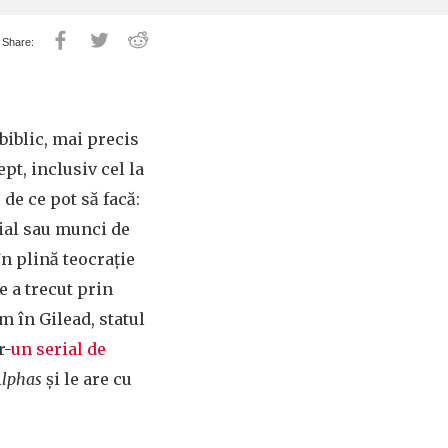
biblic, mai precis
pt, inclusiv cel la
 de ce pot să facă:
cial sau munci de
n plină teocraţie
e a trecut prin
m în Gilead, statul
r-
un serial de
lphas
şi le are cu