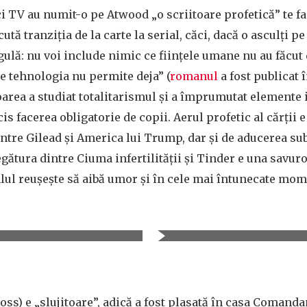
ici TV au numit-o pe Atwood „o scriitoare profetică” te fa
cută tranziţia de la carte la serial, căci, dacă o asculţi pe 
lă: nu voi include nimic ce fiinţele umane nu au făcut d
e tehnologia nu permite deja” (
romanul
a fost publicat în
oarea a studiat totalitarismul şi a împrumutat elemente 
 facerea obligatorie de copii. Aerul profetic al cărţii e 
intre Gilead şi America lui Trump, dar şi de aducerea sub
egătura dintre Ciuma infertilităţii şi Tinder e una savuro
lul reuşeşte să aibă umor şi în cele mai întunecate mome
oss) e „slujitoare”, adică a fost plasată în casa Comand