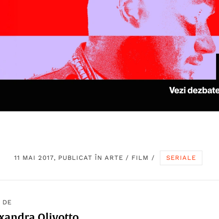
11 MAI 2017, PUBLICAT ÎN
ARTE
/
FILM
/
SERIALE
 DE
xandra Olivotto