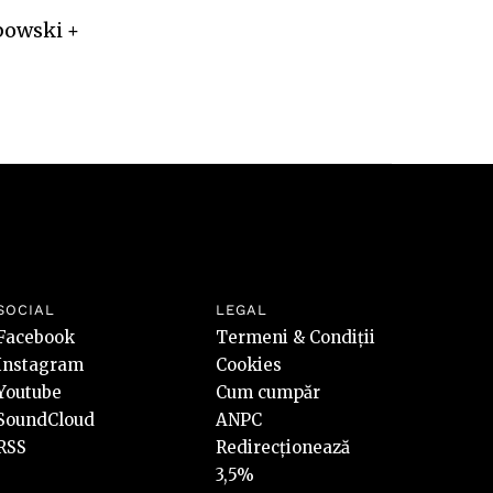
ebowski +
SOCIAL
LEGAL
Facebook
Termeni & Condiții
Instagram
Cookies
Youtube
Cum cumpăr
SoundCloud
ANPC
RSS
Redirecționează
3,5%