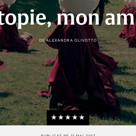
topie, mon a
DE
ALEXANDRA OLIVOTTO
★★★★★
☆☆☆☆☆
PUBLICAT PE 11 MAI 2017