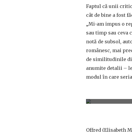
Faptul că unii crit
cât de bine a fost fă
„Mi-am impus o regu
sau timp sau ceva c
notă de subsol, aut
românesc, mai precis
de similitudinile d
anumite detalii – l
modul în care seria
Offred (Elisabeth M