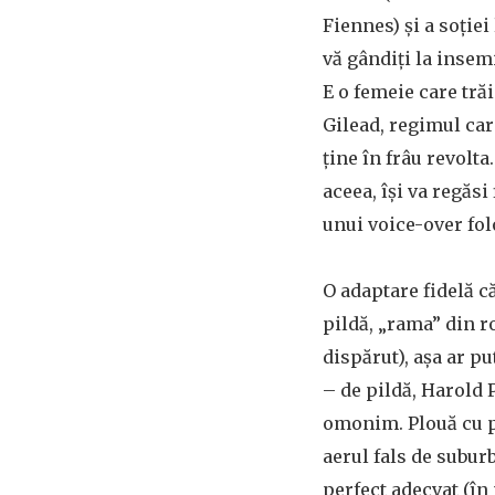
Fiennes) şi a soţiei
vă gândiţi la insemi
E o femeie care trăi
Gilead, regimul care
ţine în frâu revolta
aceea, îşi va regăsi
unui voice-over fol
O adaptare fidelă că
pildă, „rama” din ro
dispărut), aşa ar pu
– de pildă, Harold 
omonim. Plouă cu pu
aerul fals de subur
perfect adecvat (în