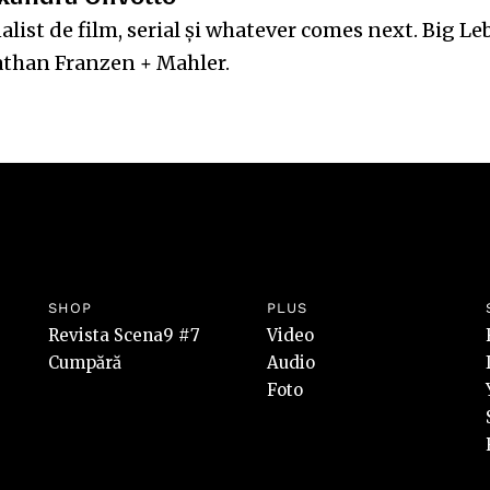
alist de film, serial și whatever comes next. Big L
athan Franzen + Mahler.
SHOP
PLUS
Revista Scena9 #7
Video
Cumpără
Audio
Foto