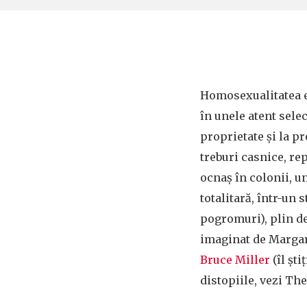
Homosexualitatea e 
în unele atent sele
proprietate şi la pr
treburi casnice, re
ocnaş în colonii, u
totalitară, într-un 
pogromuri), plin de 
imaginat de Marga
Bruce Miller
(îl şti
distopiile, vezi The