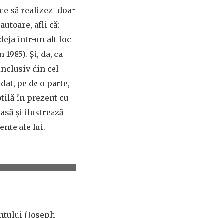
ce să realizezi doar
autoare, afli că:
eja într-un alt loc
 1985). Şi, da, ca
inclusiv din cel
dat, pe de o parte,
tilă în prezent cu
asă şi ilustrează
nte ale lui.
antului (Joseph