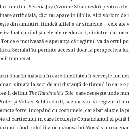
 lui infertile, Serena Joy (Yvonne Strahovski) pentru a le 
nare artificială, căci nu apare în Biblie. Aici vorbim de 
eşte din amintiri, fiindcă altfel s-ar sinucide – cele ale 
 i-a luat copilul şi cele ale reeducării, sinistre, dar ne
. Tot ce o motivează e speranţa că regimul va da ortul po
 fiica. Serialul îţi permite accesul doar la perspectiva lui
osit temperat.
rţii doar în măsura în care fidelitatea îi serveşte formei
man, situată la zeci de ani distanţă de timpul în care e 
tea fi definit
The Handmaid's Tale
, care reuşeşte unde nu
Pinter şi Volker Schlöndorff, scenaristul şi regizorul lu
ncte forte, începând cu costumele, care bat aluzie la pu
bie al cartierului în care locuieşte Comandantul şi până 
 primul rând, rolul îi vine mănuşă lui Moss) şi un scena