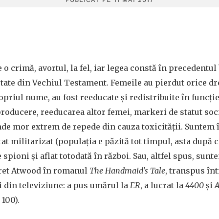
o crimă, avortul, la fel, iar legea constă în precedentul 
ctate din Vechiul Testament. Femeile au pierdut orice dre
opriul nume, au fost reeducate şi redistribuite în funcţie
producere, reeducarea altor femei, markeri de statut so
nde mor extrem de repede din cauza toxicităţii. Suntem î
stat militarizat (populaţia e păzită tot timpul, asta după c
spioni şi aflat totodată în război. Sau, altfel spus, sunte
ret Atwood în romanul
The Handmaid's Tale
, transpus înt
ţi din televiziune: a pus umărul la
ER
, a lucrat la
4400
şi
A
 100).