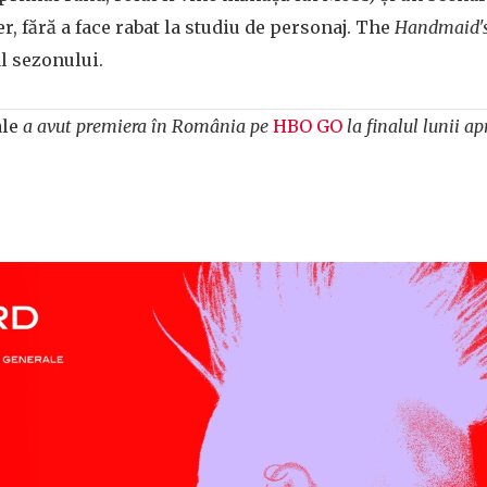
r, fără a face rabat la studiu de personaj. The
Handmaid's
al sezonului.
le
a avut premiera în România pe
HBO GO
la finalul lunii ap