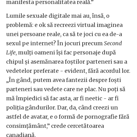
manifesta personalitatea reală.”
Lumile sexuale digitale mai au, însă, o
problemă: e ok să recreezi virtual imaginea
unei persoane reale, ca să te joci cu ea de-a
sexul pe internet? În jocuri precum
Second
Life
, mulți oameni își fac personaje după
chipul și asemănarea foștilor parteneri sau a
vedetelor preferate - evident, fără acordul lor.
„În gând, putem avea fantezii despre foști
parteneri sau vedete care ne plac. Nu poți să
mă împiedici să fac asta, ar fi neetic - ar fi
poliția gândurilor. Dar, da, când creezi un
astfel de avatar, e o formă de pornografie fără
consimțământ,” crede cercetătoarea
canadiană.