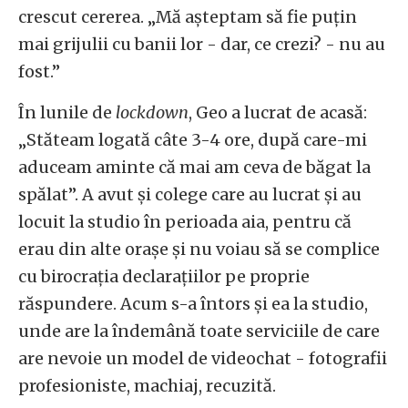
crescut cererea. „Mă așteptam să fie puțin
mai grijulii cu banii lor - dar, ce crezi? - nu au
fost.”
În lunile de
lockdown
, Geo a lucrat de acasă:
„Stăteam logată câte 3-4 ore, după care-mi
aduceam aminte că mai am ceva de băgat la
spălat”. A avut și colege care au lucrat și au
locuit la studio în perioada aia, pentru că
erau din alte orașe și nu voiau să se complice
cu birocrația declarațiilor pe proprie
răspundere. Acum s-a întors și ea la studio,
unde are la îndemână toate serviciile de care
are nevoie un model de videochat - fotografii
profesioniste, machiaj, recuzită.