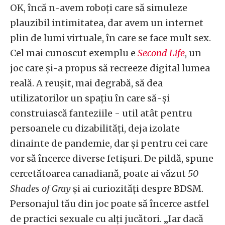
OK, încă n-avem roboți care să simuleze
plauzibil intimitatea, dar avem un internet
plin de lumi virtuale, în care se face mult sex.
Cel mai cunoscut exemplu e
Second Life
, un
joc care și-a propus să recreeze digital lumea
reală. A reușit, mai degrabă, să dea
utilizatorilor un spațiu în care să-și
construiască fanteziile - util atât pentru
persoanele cu dizabilități, deja izolate
dinainte de pandemie, dar și pentru cei care
vor să încerce diverse fetișuri. De pildă, spune
cercetătoarea canadiană, poate ai văzut
50
Shades of Gray
și ai curiozități despre BDSM.
Personajul tău din joc poate să încerce astfel
de practici sexuale cu alți jucători. „Iar dacă