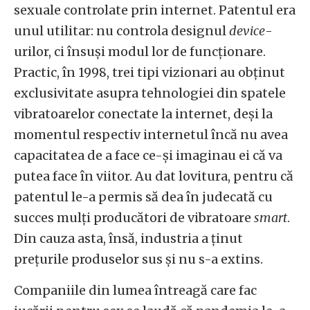
sexuale controlate prin internet. Patentul era
unul utilitar: nu controla designul
device
-
urilor, ci însuși modul lor de funcționare.
Practic, în 1998, trei tipi vizionari au obținut
exclusivitate asupra tehnologiei din spatele
vibratoarelor conectate la internet, deși la
momentul respectiv internetul încă nu avea
capacitatea de a face ce-și imaginau ei că va
putea face în viitor. Au dat lovitura, pentru că
patentul le-a permis să dea în judecată cu
succes mulți producători de vibratoare
smart
.
Din cauza asta, însă, industria a ținut
prețurile produselor sus și nu s-a extins.
Companiile din lumea întreagă care fac