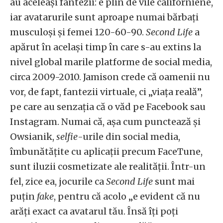
au aceleași fantezii: e plin de vile californiene,
iar avatarurile sunt aproape numai bărbați
musculoși și femei 120-60-90.
Second Life
a
apărut în același timp în care s-au extins la
nivel global marile platforme de social media,
circa 2009-2010. Jamison crede că oamenii nu
vor, de fapt, fantezii virtuale, ci „viața reală”,
pe care au senzația că o văd pe Facebook sau
Instagram. Numai că, așa cum punctează și
Owsianik,
selfie
-urile din social media,
îmbunătățite cu aplicații precum FaceTune,
sunt iluzii cosmetizate ale realității. Într-un
fel, zice ea, jocurile ca
Second Life
sunt mai
puțin
fake
, pentru că acolo „e evident că nu
arăți exact ca avatarul tău. Însă îți poți