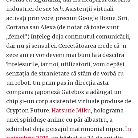
industriei de
sex tech
. Asistenții virtuali
activați prin voce, precum Google Home, Siri,
Cortana sau Alexa (de notat că toate sunt
„femei”) înțeleg deja conținutul comunicării,
dar nu și sensul ei. Cercetătoarea crede că-n
zece ani ei vor deveni mai buni la a descifra
înțelesurile, iar noi, utilizatorii, vom depăși
senzația de stranietate că stăm de vorbă cu
un robot. Un prim pas în direcția asta:
compania japoneză Gatebox a adăugat un
chip și-un corp asistentei virtuale produse de
Crypton Future.
Hatsune Miku
, holograma
unei spiridușe anime cu păr albastru, a
schimbat deja peisajul matrimonial nipon.
În