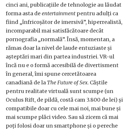
cinci ani, publicațiile de tehnologie au lăudat
forma asta de
entertainment
pentru adulți ca
fiind „înfricoșător de imersivă”, hiperrealistă,
incomparabil mai satisfăcătoare decât
pornografia „normală”. Însă, momentan, a
rămas doar la nivel de laude entuziaste și
așteptări mari din partea industriei. VR-ul
încă nu e o formă accesibilă de divertisment
în general, îmi spune cercetătoarea
canadiană de la
The Future of Sex
. Căștile
pentru realitate virtuală sunt scumpe (un
Oculus Rift, de pildă, costă cam 3.800 de lei) și
compatibile doar cu cele mai noi, mai bune și
mai scumpe plăci video. Sau să zicem că mai
poți folosi doar un smartphone și o pereche