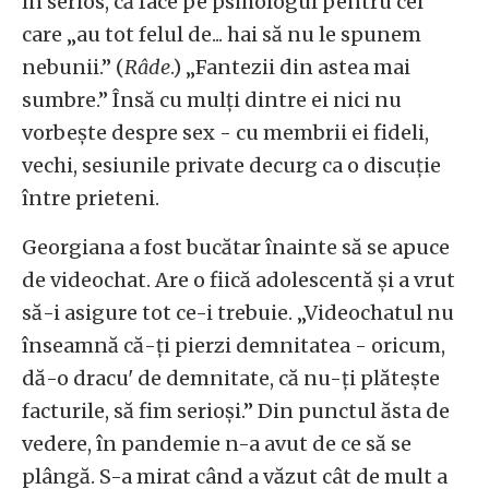
în serios, că face pe psihologul pentru cei
care „au tot felul de... hai să nu le spunem
nebunii.” (
Râde
.) „Fantezii din astea mai
sumbre.” Însă cu mulți dintre ei nici nu
vorbește despre sex - cu membrii ei fideli,
vechi, sesiunile private decurg ca o discuție
între prieteni.
Georgiana a fost bucătar înainte să se apuce
de videochat. Are o fiică adolescentă și a vrut
să-i asigure tot ce-i trebuie. „Videochatul nu
înseamnă că-ți pierzi demnitatea - oricum,
dă-o dracu' de demnitate, că nu-ți plătește
facturile, să fim serioși.” Din punctul ăsta de
vedere, în pandemie n-a avut de ce să se
plângă. S-a mirat când a văzut cât de mult a