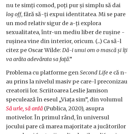
nu te simți comod, poți pur și simplu să dai
log off
, fără să-ți expui identitatea. Mi se pare
un mod relativ sigur de a-ți explora
sexualitatea, într-un mediu liber de rușine -
rușinea vine din interior, oricum. (...) Ca să-l
citez pe Oscar Wilde:
Dă-i unui om o mască şi îţi
va arăta adevărata sa faţă
.”
Problema cu platforme gen
Second Life
e că n-
au prins la nivelul masiv pe care-l preconizau
creatorii lor. Scriitoarea Leslie Jamison
speculează în eseul „Viața sim”, din volumul
Să urle, să ardă
(Publica, 2020), asupra
motivelor. În primul rând, în universul
jocului pare că marea majoritate a jucătorilor