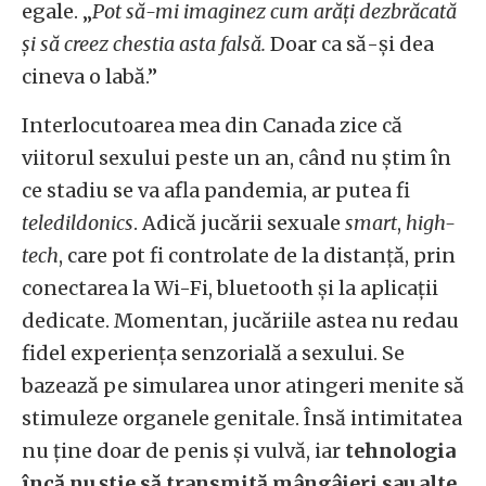
egale. „
Pot să-mi imaginez cum arăți dezbrăcată
și să creez chestia asta falsă.
Doar ca să-și dea
cineva o labă.”
Interlocutoarea mea din Canada zice că
viitorul sexului peste un an, când nu știm în
ce stadiu se va afla pandemia, ar putea fi
teledildonics
. Adică jucării sexuale
smart
,
high-
tech
, care pot fi controlate de la distanță, prin
conectarea la Wi-Fi, bluetooth și la aplicații
dedicate. Momentan, jucăriile astea nu redau
fidel experiența senzorială a sexului. Se
bazează pe simularea unor atingeri menite să
stimuleze organele genitale. Însă intimitatea
nu ține doar de penis și vulvă, iar
tehnologia
încă nu știe să transmită mângâieri sau alte