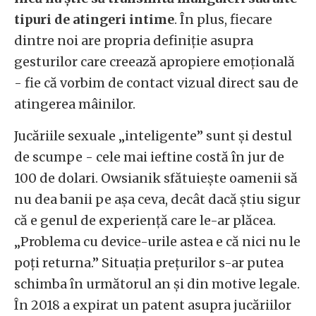
tipuri de atingeri intime
. În plus, fiecare
dintre noi are propria definiție asupra
gesturilor care creează apropiere emoțională
- fie că vorbim de contact vizual direct sau de
atingerea mâinilor.
Jucăriile sexuale „inteligente” sunt și destul
de scumpe - cele mai ieftine costă în jur de
100 de dolari. Owsianik sfătuiește oamenii să
nu dea banii pe așa ceva, decât dacă știu sigur
că e genul de experiență care le-ar plăcea.
„Problema cu device-urile astea e că nici nu le
poți returna.” Situația prețurilor s-ar putea
schimba în următorul an și din motive legale.
În 2018 a expirat un patent asupra jucăriilor