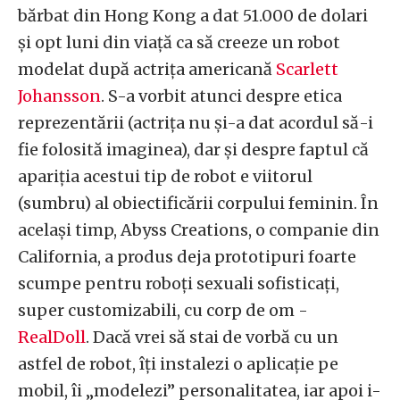
bărbat din Hong Kong a dat 51.000 de dolari
și opt luni din viață ca să creeze un robot
modelat după actrița americană
Scarlett
Johansson
. S-a vorbit atunci despre etica
reprezentării (actrița nu și-a dat acordul să-i
fie folosită imaginea), dar și despre faptul că
apariția acestui tip de robot e viitorul
(sumbru) al obiectificării corpului feminin. În
același timp, Abyss Creations, o companie din
California, a produs deja prototipuri foarte
scumpe pentru roboți sexuali sofisticați,
super customizabili, cu corp de om -
RealDoll
. Dacă vrei să stai de vorbă cu un
astfel de robot, îți instalezi o aplicație pe
mobil, îi „modelezi” personalitatea, iar apoi i-