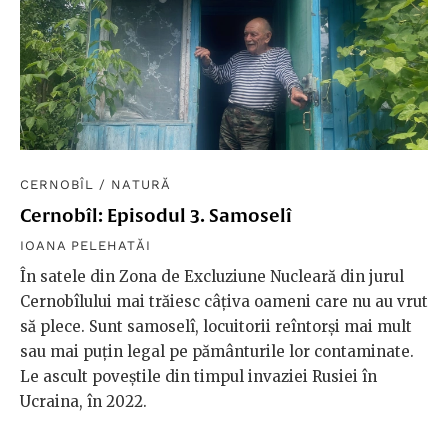
CERNOBÎL
/
NATURĂ
Cernobîl: Episodul 3. Samoselî
IOANA PELEHATĂI
În satele din Zona de Excluziune Nucleară din jurul
Cernobîlului mai trăiesc câțiva oameni care nu au vrut
să plece. Sunt samoselî, locuitorii reîntorși mai mult
sau mai puțin legal pe pământurile lor contaminate.
Le ascult poveștile din timpul invaziei Rusiei în
Ucraina, în 2022.