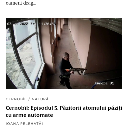
oameni dragi.
CERNOBÎL
/
NATURĂ
Cernobîl: Episodul 5. Păzitorii atomului păziți
cu arme automate
IOANA PELEHATĂI