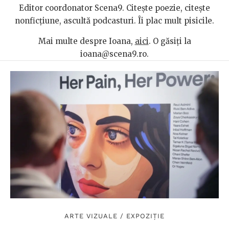
Editor coordonator Scena9. Citește poezie, citește
nonficțiune, ascultă podcasturi. Îi plac mult pisicile.
Mai multe despre Ioana,
aici
. O găsiți la
ioana@scena9.ro.
ARTE VIZUALE
/
EXPOZIȚIE