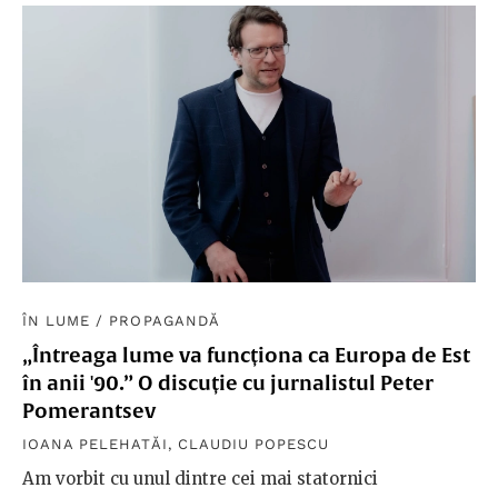
ÎN LUME
/
PROPAGANDĂ
„Întreaga lume va funcționa ca Europa de Est
în anii '90.” O discuție cu jurnalistul Peter
Pomerantsev
IOANA PELEHATĂI
,
CLAUDIU POPESCU
Am vorbit cu unul dintre cei mai statornici