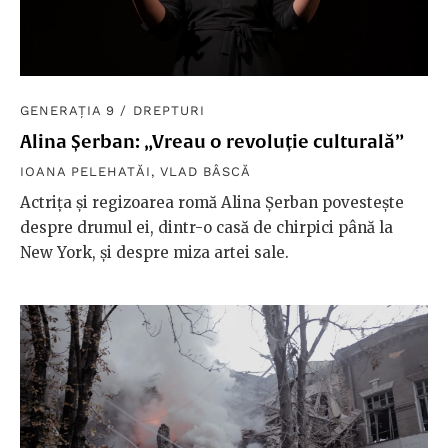
GENERAȚIA 9
/
DREPTURI
Alina Șerban: „Vreau o revoluție culturală”
IOANA PELEHATĂI
,
VLAD BÂSCĂ
Actrița și regizoarea romă Alina Șerban povestește
despre drumul ei, dintr-o casă de chirpici până la
New York, și despre miza artei sale.