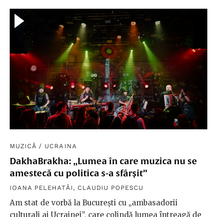
MUZICĂ
/
UCRAINA
DakhaBrakha: „Lumea în care muzica nu se
amestecă cu politica s-a sfârșit”
IOANA PELEHATĂI
,
CLAUDIU POPESCU
Am stat de vorbă la București cu „ambasadorii
culturali ai Ucrainei”, care colindă lumea întreagă de