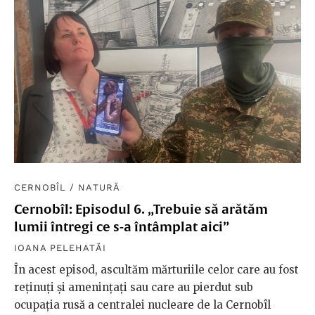
CERNOBÎL
/
NATURĂ
Cernobîl: Episodul 6. „Trebuie să arătăm
lumii întregi ce s-a întâmplat aici”
IOANA PELEHATĂI
În acest episod, ascultăm mărturiile celor care au fost
reținuți și amenințați sau care au pierdut sub
ocupația rusă a centralei nucleare de la Cernobîl