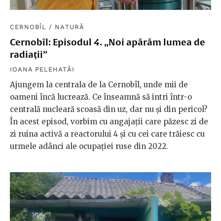
CERNOBÎL
/
NATURĂ
Cernobîl: Episodul 4. „Noi apărăm lumea de
radiații”
IOANA PELEHATĂI
Ajungem la centrala de la Cernobîl, unde mii de
oameni încă lucrează. Ce înseamnă să intri într-o
centrală nucleară scoasă din uz, dar nu și din pericol?
În acest episod, vorbim cu angajații care păzesc zi de
zi ruina activă a reactorului 4 și cu cei care trăiesc cu
urmele adânci ale ocupației ruse din 2022.