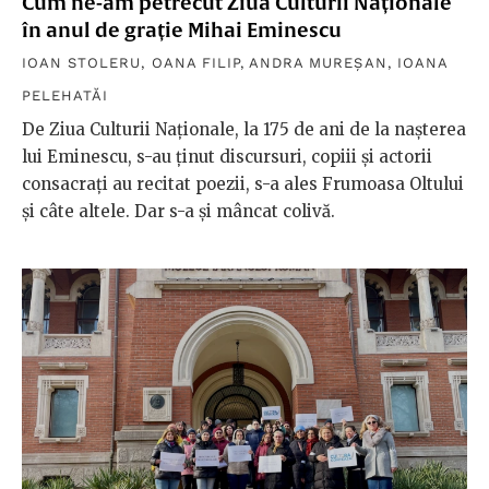
Cum ne-am petrecut Ziua Culturii Naționale
în anul de grație Mihai Eminescu
IOAN STOLERU
,
OANA FILIP
,
ANDRA MUREȘAN
,
IOANA
PELEHATĂI
De Ziua Culturii Naționale, la 175 de ani de la nașterea
lui Eminescu, s-au ținut discursuri, copiii și actorii
consacrați au recitat poezii, s-a ales Frumoasa Oltului
și câte altele. Dar s-a și mâncat colivă.