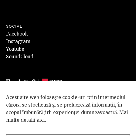
SOCIAL
Facebook
Instagram
Youtube
SoundCloud
Acest site web folosește cookie-uri prin intermediul
© 2026 BRD Groupe Société Générale, toate drepturile rezervate.
cărora se stochează și se prelucrează informații, în
Scena 9 este un proiect sustinut de
BRD GROUPE SOCIÉTÉ
scopul îmbunătățirii experienței dumneavoastră. Mai
GÉNÉRALE
.
multe detalii
aici
.